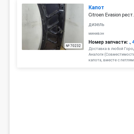
Капот
Citroen Evasion рест
дизель
минивэн
Номер запчасти:
.
,
№ 70232
Доставка в любой Город
Аналоги (Совместимость с
капота, вместе с петлям