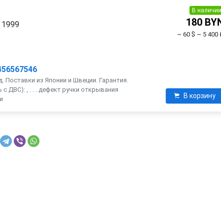
В наличи
180 BY
. 1999
~ 60 $
~ 5 400 
456567546
. Поставки из Японии и Швеции. Гарантия.
 ДВС): , . . . дефект ручки открывания
В корзину
и