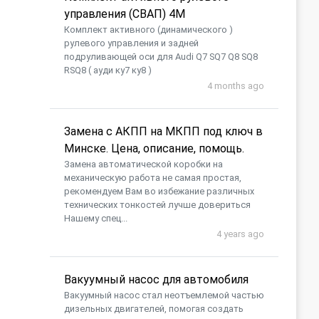
управления (СВАП) 4M
Комплект активного (динамического )
рулевого управления и задней
подруливающей оси для Audi Q7 SQ7 Q8 SQ8
RSQ8 ( ауди ку7 ку8 )
4 months ago
Замена с АКПП на МКПП под ключ в
Минске. Цена, описание, помощь.
Замена автоматической коробки на
механическую работа не самая простая,
рекомендуем Вам во избежание различных
технических тонкостей лучше довериться
Нашему спец...
4 years ago
Вакуумный насос для автомобиля
​Вакуумный насос стал неотъемлемой частью
дизельных двигателей, помогая создать