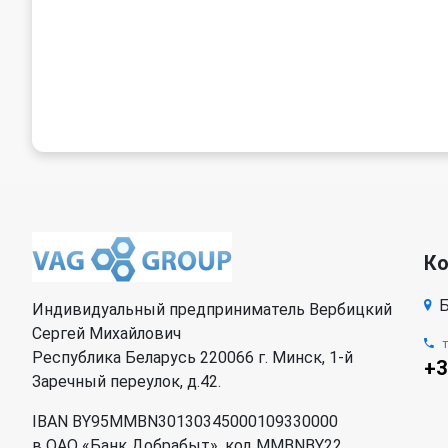
К
Б
Индивидуальный предприниматель Вербицкий
Сергей Михайлович
Республика Беларусь 220066 г. Минск, 1-й
+3
Заречный переулок, д.42.
IBAN BY95MMBN30130345000109330000
в ОАО «Банк Добрабыт», код MMBNBY22