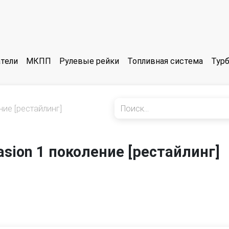
тели
МКПП
Рулевые рейки
Топливная система
Тур
ние [рестайлинг]
asion 1 поколение [рестайлинг]