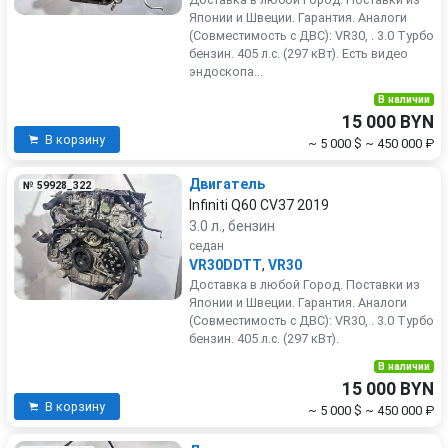
Японии и Швеции. Гарантия. Аналоги
(Совместимость с ДВС): VR30, . 3.0 Турбо
бензин. 405 л.с. (297 кВт). Есть видео
эндоскопа...
В наличии
15 000 BYN
В корзину
~ 5 000 $
~ 450 000 ₽
Двигатель
№ 59928_322
Infiniti Q60 CV37 2019
3.0 л., бензин
седан
VR30DDTT
,
VR30
Доставка в любой Город. Поставки из
Японии и Швеции. Гарантия. Аналоги
(Совместимость с ДВС): VR30, . 3.0 Турбо
бензин. 405 л.с. (297 кВт).
В наличии
15 000 BYN
В корзину
~ 5 000 $
~ 450 000 ₽