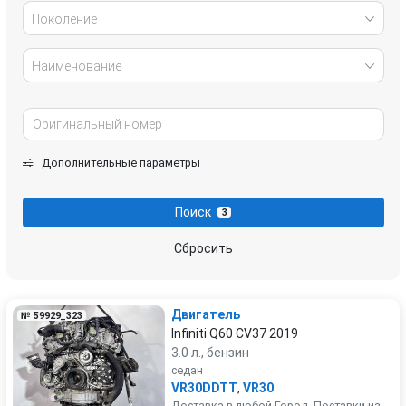
Поколение
Наименование
Дополнительные параметры
Поиск
3
Сбросить
Двигатель
№ 59929_323
Infiniti Q60 CV37 2019
3.0 л., бензин
седан
VR30DDTT
,
VR30
Доставка в любой Город. Поставки из