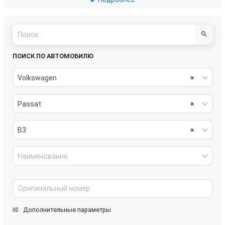
рулевое управление
салон
система охлаждения
системы комфорта
стекла
стеклоочистители
ПОИСК ПО АВТОМОБИЛЮ
топливная система
тормозная система
Volkswagen
×
трансмиссия
электрика
Passat
×
B3
×
Наименование
Дополнительные параметры