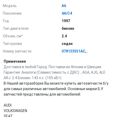
Модель
A6
Поколение
4A/C4
Год
1997
Тип двигателя
бензин
Объем, см³
2.4
Тип кузова
седан
Номер запчасти
078133551AC
,
.
Примечание
Доставка в любой Город. Поставки из Японии и Швеции.
Гарантия. Аналоги (Совместимость с ДВС): , AGA, AJG, ALF,
ARJ. 2.4 Бензин. 143 л.с. (105 кВт).
В Нашей авторазборке Вы можете купить автозапчасти б/у
для самых различных автомобилей. Основные марки Б.У.
запчастей представлены для автомобилей:
AUDI
VOLKSWAGEN
SEAT