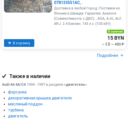
078133551AC
,
.
Доставка в любой Город. Поставки из
Японии и Швеции. Гарантия. Аналоги
(Совместимость с ДВС): , AGA, AJG, ALF,
ARJ. 2.4 Бензин. 143 л.с. (105 кВт).
В наличии
15 BYN
В корзину
~ 5 $
~ 450 ₽
Подробнее
Также в наличии
Audi A6 4A/C4
1994 - 1997 в разделе
«двигатель
»
форсунка
декоративная крышка двигателя
масляный поддон
турбина
двигатель