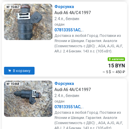
Форсунка
№ 15467
Audi A6 4A/C4 1997
2.4 л., бензин
седан
078133551AC
,
.
Доставка в любой Город. Поставки из
Японии и Швеции. Гарантия. Аналоги
(Совместимость с ДВС): , AGA, AJG, ALF,
ARJ. 2.4 Бензин. 143 л.с. (105 кВт).
В наличии
15 BYN
В корзину
~ 5 $
~ 450 ₽
Форсунка
№ 15468
Audi A6 4A/C4 1997
2.4 л., бензин
седан
078133551AC
,
.
Доставка в любой Город. Поставки из
Японии и Швеции. Гарантия. Аналоги
(Совместимость с ДВС): , AGA, AJG, ALF,
ARJ. 2.4 Бензин. 143 л.с. (105 кВт).