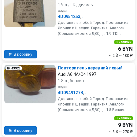
1.9 л., TDi, дизель
седан
4D0951253
,
.
Доставка в любой Город. Поставки из
Японии и Швеции. Гарантия. Аналоги
(Совместимость с ДВС): , . 1.9 TDI. .
В наличии
6 BYN
В корзину
~ 2 $
~ 180 ₽
Повторитель передний левый
№ 43928
Audi A6 4A/C4 1997
1.8 л., бензин
седан
4D0949127B
,
.
Доставка в любой Город. Поставки из
Японии и Швеции. Гарантия. Аналоги
(Совместимость с ДВС): , . 1.8 Бензин. .
В наличии
9 BYN
В корзину
~ 3 $
~ 270 ₽