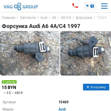
0
Главная
Запчасти
Audi
A6
4A/C4
форсунка
15469
Форсунка Audi A6 4A/C4 1997
В наличии
15 BYN
В корзину
~ 5 $
~ 450 ₽
Артикул
15469
Марка
Audi