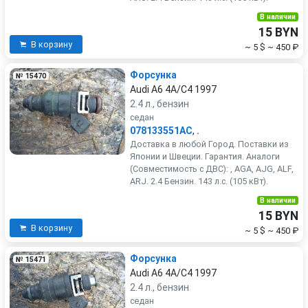
В наличии
15 BYN
В корзину
~ 5 $
~ 450 ₽
Форсунка
№ 15470
Audi A6 4A/C4 1997
2.4 л., бензин
седан
078133551AC
,
.
Доставка в любой Город. Поставки из
Японии и Швеции. Гарантия. Аналоги
(Совместимость с ДВС): , AGA, AJG, ALF,
ARJ. 2.4 Бензин. 143 л.с. (105 кВт).
В наличии
15 BYN
В корзину
~ 5 $
~ 450 ₽
Форсунка
№ 15471
Audi A6 4A/C4 1997
2.4 л., бензин
седан