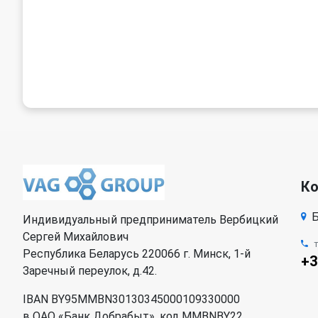
К
Б
Индивидуальный предприниматель Вербицкий
Сергей Михайлович
Республика Беларусь 220066 г. Минск, 1-й
+3
Заречный переулок, д.42.
IBAN BY95MMBN30130345000109330000
в ОАО «Банк Добрабыт», код MMBNBY22