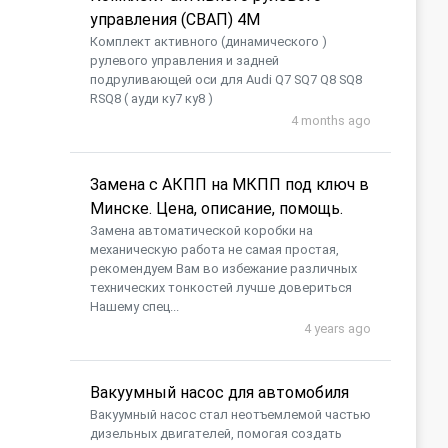
управления (СВАП) 4M
Комплект активного (динамического )
рулевого управления и задней
подруливающей оси для Audi Q7 SQ7 Q8 SQ8
RSQ8 ( ауди ку7 ку8 )
4 months ago
Замена с АКПП на МКПП под ключ в
Минске. Цена, описание, помощь.
Замена автоматической коробки на
механическую работа не самая простая,
рекомендуем Вам во избежание различных
технических тонкостей лучше довериться
Нашему спец...
4 years ago
Вакуумный насос для автомобиля
​Вакуумный насос стал неотъемлемой частью
дизельных двигателей, помогая создать