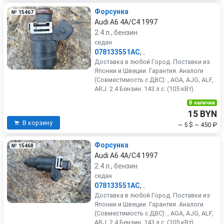
Форсунка
№ 15467
Audi A6 4A/C4 1997
2.4 л., бензин
седан
078133551AC
,
.
Доставка в любой Город. Поставки из
Японии и Швеции. Гарантия. Аналоги
(Совместимость с ДВС): , AGA, AJG, ALF,
ARJ. 2.4 Бензин. 143 л.с. (105 кВт).
В наличии
15 BYN
В корзину
~ 5 $
~ 450 ₽
Форсунка
№ 15468
Audi A6 4A/C4 1997
2.4 л., бензин
седан
078133551AC
,
.
Доставка в любой Город. Поставки из
Японии и Швеции. Гарантия. Аналоги
(Совместимость с ДВС): , AGA, AJG, ALF,
ARJ. 2.4 Бензин. 143 л.с. (105 кВт).