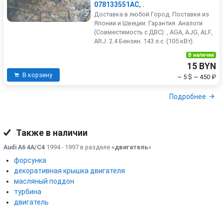
078133551AC
,
.
Доставка в любой Город. Поставки из
Японии и Швеции. Гарантия. Аналоги
(Совместимость с ДВС): , AGA, AJG, ALF,
ARJ. 2.4 Бензин. 143 л.с. (105 кВт).
В наличии
15 BYN
В корзину
~ 5 $
~ 450 ₽
Подробнее
Также в наличии
Audi A6 4A/C4
1994 - 1997 в разделе
«двигатель
»
форсунка
декоративная крышка двигателя
масляный поддон
турбина
двигатель