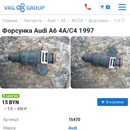
0
Главная
Запчасти
Audi
A6
4A/C4
форсунка
15470
Форсунка Audi A6 4A/C4 1997
В наличии
15 BYN
В корзину
~ 5 $
~ 450 ₽
Артикул
15470
Марка
Audi