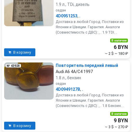
1.9 л., TDi, дизель
седан
4D0951253
,
.
Доставка в любой Город. Поставки из
Японии и Швеции. Гарантия. Аналоги
(Совместимость с ДВС): , . 1.9 TDI. .
В наличии
6 BYN
В корзину
~ 2 $
~ 180 ₽
Повторитель передний левый
№ 43928
Audi A6 4A/C4 1997
1.8 л., бензин
седан
4D0949127B
,
.
Доставка в любой Город. Поставки из
Японии и Швеции. Гарантия. Аналоги
(Совместимость с ДВС): , . 1.8 Бензин. .
В наличии
9 BYN
В корзину
~ 3 $
~ 270 ₽