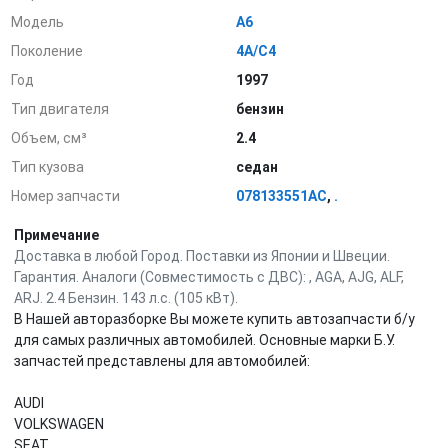
Модель
A6
Поколение
4A/C4
Год
1997
Тип двигателя
бензин
Объем, см³
2.4
Тип кузова
седан
Номер запчасти
078133551AC
,
.
Примечание
Доставка в любой Город. Поставки из Японии и Швеции.
Гарантия. Аналоги (Совместимость с ДВС): , AGA, AJG, ALF,
ARJ. 2.4 Бензин. 143 л.с. (105 кВт).
В Нашей авторазборке Вы можете купить автозапчасти б/у
для самых различных автомобилей. Основные марки Б.У.
запчастей представлены для автомобилей:
AUDI
VOLKSWAGEN
SEAT