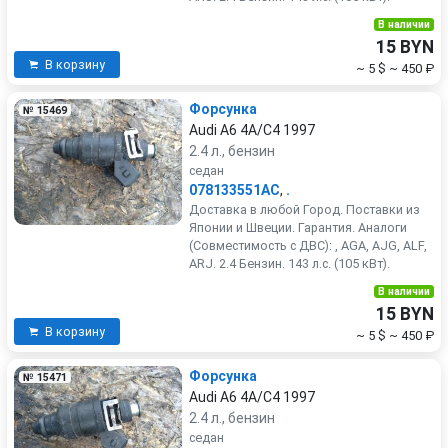
В наличии
15 BYN
В корзину
~ 5 $
~ 450 ₽
Форсунка
№ 15469
Audi A6 4A/C4 1997
2.4 л., бензин
седан
078133551AC
,
.
Доставка в любой Город. Поставки из
Японии и Швеции. Гарантия. Аналоги
(Совместимость с ДВС): , AGA, AJG, ALF,
ARJ. 2.4 Бензин. 143 л.с. (105 кВт).
В наличии
15 BYN
В корзину
~ 5 $
~ 450 ₽
Форсунка
№ 15471
Audi A6 4A/C4 1997
2.4 л., бензин
седан