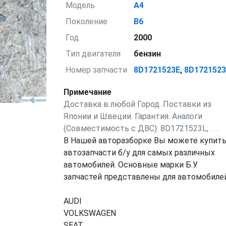
Модель
A4
Поколение
B6
Год
2000
Тип двигателя
бензин
Номер запчасти
8D1721523E
,
8D172152
Примечание
Доставка в любой Город. Поставки из
Японии и Швеции. Гарантия. Аналоги
(Совместимость с ДВС): 8D1721523L, . . .
В Нашей авторазборке Вы можете купит
автозапчасти б/у для самых различных
автомобилей. Основные марки Б.У.
запчастей представлены для автомобилей
AUDI
VOLKSWAGEN
SEAT