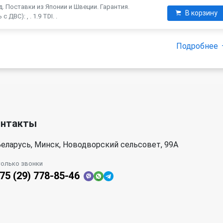
. Поставки из Японии и Швеции. Гарантия.
В корзину
ДВС): , . 1.9 TDI. .
Подробнее
онтакты
еларусь, Минск, Новодворский сельсовет, 99А
только звонки
75 (29) 778-85-46