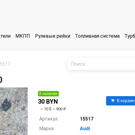
тели
МКПП
Рулевые рейки
Топливная система
Тур
5517
0
В наличии
30 BYN
В корзин
~ 10 $
~ 900 ₽
Артикул
15517
Марка
Audi