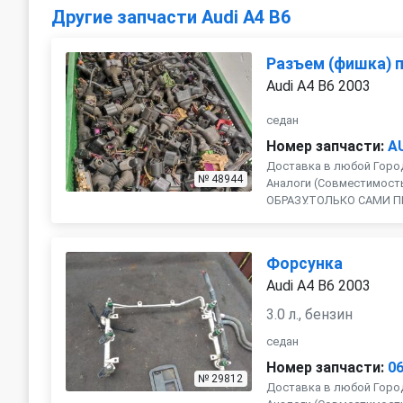
Другие запчасти Audi A4 B6
Разъем (фишка) 
Audi A4 B6 2003
седан
Номер запчасти:
A
Доставка в любой Город
№ 48944
Аналоги (Совместимость 
ОБРАЗУ.ТОЛЬКО САМИ П
Форсунка
Audi A4 B6 2003
3.0 л., бензин
седан
Номер запчасти:
0
№ 29812
Доставка в любой Город