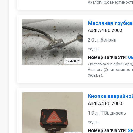
Аналоги (Совместимость с 
Масляная трубка
Audi A4 B6 2003
2.0 л., бензин
седан
Номер запчасти:
0
№ 47872
Доставка в любой Город
Аналоги (Совместимость с 
(96 кВт).
Кнопка аварийно
Audi A4 B6 2003
1.9 л., TDi, дизель
седан
Номер запчасти:
8