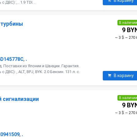
В корзину
ДВС): , . 1.9 TDI. .
В наличи
 турбины
9 BY
~ 3 $
~ 270 
6D145778C
,
.
. Поставки из Японии и Швеции. Гарантия.
ДВС): , ALT, BPJ, BYK. 2.0 Бензин. 131 л. с.
В корзину
В наличи
й сигнализации
9 BY
~ 3 $
~ 270 
E0941509
,
.