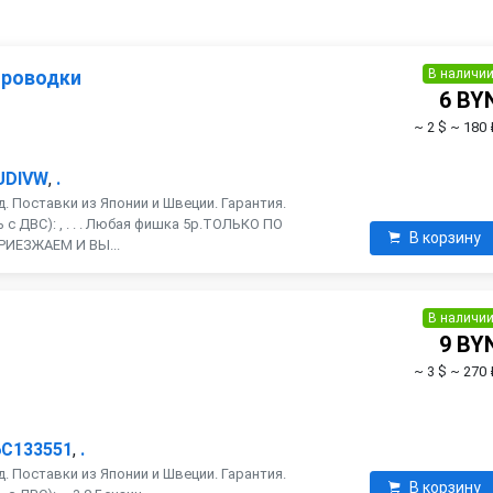
В наличи
проводки
6 BY
~ 2 $
~ 180 
UDIVW
,
.
. Поставки из Японии и Швеции. Гарантия.
с ДВС): , . . . Любая фишка 5р.ТОЛЬКО ПО
В корзину
РИЕЗЖАЕМ И ВЫ...
В наличи
9 BY
~ 3 $
~ 270 
6C133551
,
.
. Поставки из Японии и Швеции. Гарантия.
В корзину