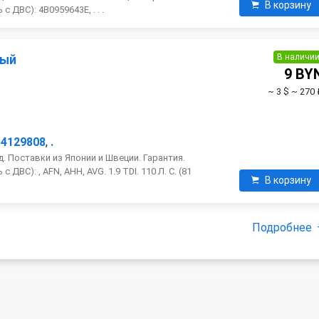
В корзину
 ДВС): 4B0959643E, . . .
В наличи
ный
9 BY
~ 3 $
~ 270 
54129808
,
.
. Поставки из Японии и Швеции. Гарантия.
ДВС): , AFN, AHH, AVG. 1.9 TDI. 110 Л. С. (81
В корзину
Подробнее