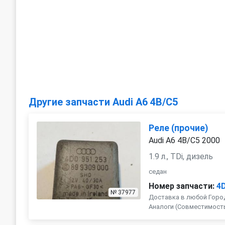
Другие запчасти Audi A6 4B/C5
Реле (прочие)
Audi A6 4B/C5 2000
1.9 л., TDi, дизель
седан
Номер запчасти:
4
№ 37977
Доставка в любой Город
Аналоги (Совместимость с 