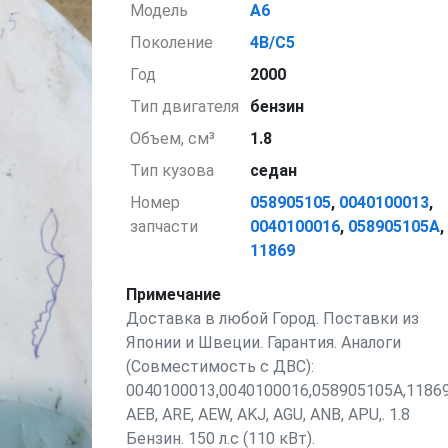
Модель
A6
Поколение
4B/C5
Год
2000
Тип двигателя
бензин
Объем, см³
1.8
Тип кузова
седан
Номер
058905105
,
0040100013
,
запчасти
0040100016
,
058905105A
,
11869
Примечание
Доставка в любой Город. Поставки из
Японии и Швеции. Гарантия. Аналоги
(Совместимость с ДВС):
0040100013,0040100016,058905105A,11869
AEB, ARE, AEW, AKJ, AGU, ANB, APU,. 1.8
Бензин. 150 л.с (110 кВт).