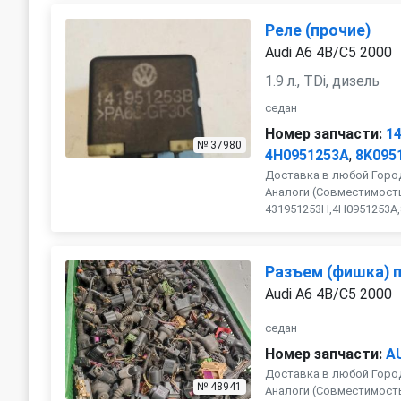
Реле (прочие)
Audi A6 4B/C5 2000
1.9 л., TDi, дизель
седан
Номер запчасти:
1
№ 37980
4H0951253A
,
8K095
Доставка в любой Город
Аналоги (Совместимость
431951253H,4H0951253A,8D
Разъем (фишка) 
Audi A6 4B/C5 2000
седан
Номер запчасти:
A
Доставка в любой Город
№ 48941
Аналоги (Совместимость 