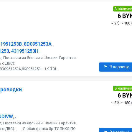
В наличи
6 BY
~ 2 $
~ 180 
41951253B
,
8D0951253A
,
1253
,
431951253H
. Поставки из Японии и Швеции. Гарантия.
 с ДВС):
В корзину
0951253A,8K0951253, . 1.9 TDI. .
В наличи
проводки
6 BY
~ 2 $
~ 180 
UDIVW
,
.
. Поставки из Японии и Швеции. Гарантия.
с ДВС): , . . . Любая фишка 5р.ТОЛЬКО ПО