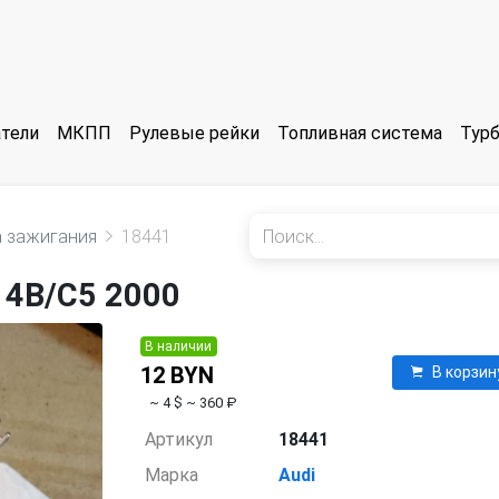
тели
МКПП
Рулевые рейки
Топливная система
Тур
а зажигания
18441
 4B/C5 2000
В наличии
12 BYN
В корзин
~ 4 $
~ 360 ₽
Артикул
18441
Марка
Audi