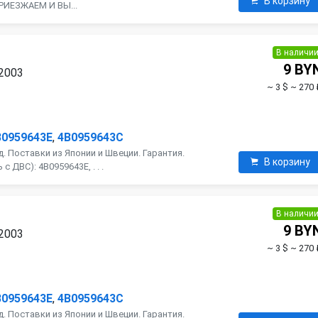
В корзину
РИЕЗЖАЕМ И ВЫ...
В наличи
9 BY
 2003
~ 3 $
~ 270 
B0959643E
,
4B0959643C
. Поставки из Японии и Швеции. Гарантия.
В корзину
 ДВС): 4B0959643E, . . .
В наличи
9 BY
 2003
~ 3 $
~ 270 
B0959643E
,
4B0959643C
. Поставки из Японии и Швеции. Гарантия.