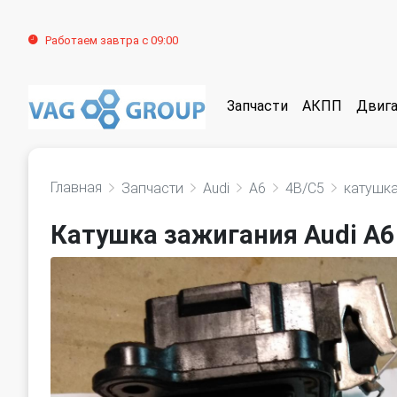
Работаем завтра с 09:00
Запчасти
АКПП
Двига
Главная
Запчасти
Audi
A6
4B/C5
катушк
Катушка зажигания Audi A6