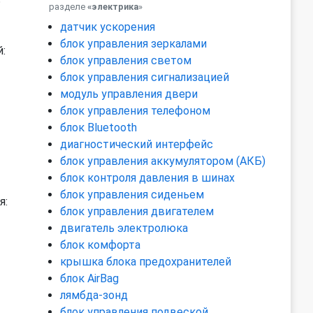
ь
разделе
«электрика
»
датчик ускорения
блок управления зеркалами
:
блок управления светом
блок управления сигнализацией
модуль управления двери
блок управления телефоном
блок Bluetooth
диагностический интерфейс
блок управления аккумулятором (АКБ)
блок контроля давления в шинах
блок управления сиденьем
я:
блок управления двигателем
двигатель электролюка
блок комфорта
крышка блока предохранителей
блок AirBag
лямбда-зонд
блок управления подвеской