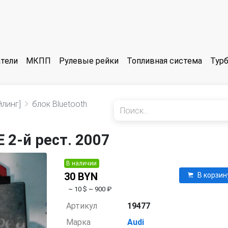
тели
МКПП
Рулевые рейки
Топливная система
Тур
йлинг]
блок Bluetooth
E 2-й рест. 2007
В наличии
30 BYN
В корзин
~ 10 $
~ 900 ₽
Артикул
19477
Марка
Audi