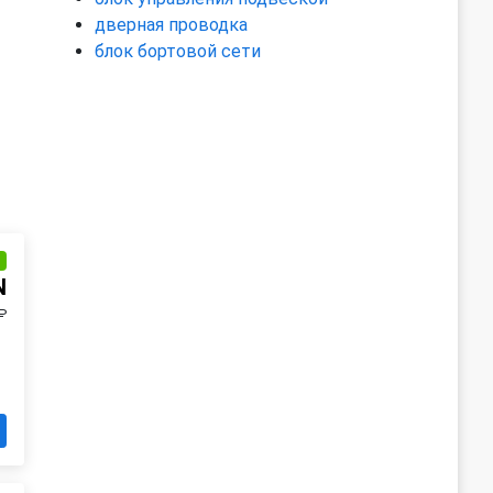
дверная проводка
блок бортовой сети
и
N
₽