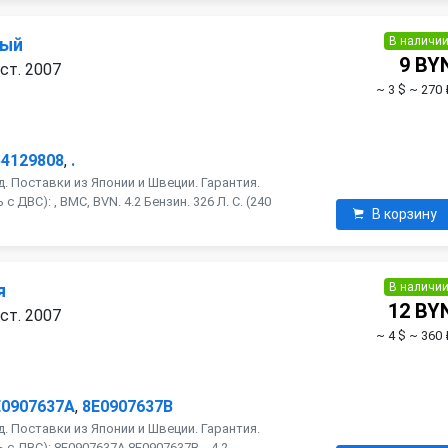
В наличи
ный
9 BY
ест. 2007
~ 3 $
~ 270 
54129808
,
.
. Поставки из Японии и Швеции. Гарантия.
 ДВС): , BMC, BVN. 4.2 Бензин. 326 Л. С. (240
В корзину
В наличи
я
12 BY
ест. 2007
~ 4 $
~ 360 
E0907637A
,
8E0907637B
. Поставки из Японии и Швеции. Гарантия.
с ДВС): 8E0907637A,8E0907637B, . 4.2