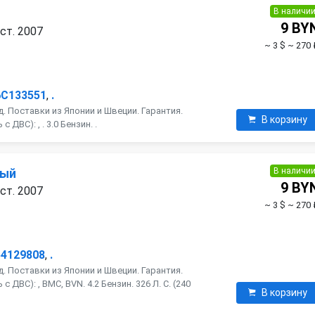
В наличи
9 BY
ест. 2007
~ 3 $
~ 270 
6C133551
,
.
. Поставки из Японии и Швеции. Гарантия.
В корзину
ДВС): , . 3.0 Бензин. .
В наличи
ный
9 BY
ест. 2007
~ 3 $
~ 270 
54129808
,
.
. Поставки из Японии и Швеции. Гарантия.
 ДВС): , BMC, BVN. 4.2 Бензин. 326 Л. С. (240
В корзину