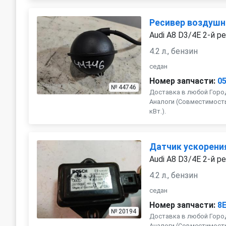
Ресивер воздуш
Audi A8 D3/4E 2-й р
4.2 л., бензин
седан
Номер запчасти:
0
№ 44746
Доставка в любой Город
Аналоги (Совместимость с
кВт.).
Датчик ускорени
Audi A8 D3/4E 2-й р
4.2 л., бензин
седан
Номер запчасти:
8
№ 20194
Доставка в любой Город
Аналоги (Совместимость 