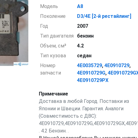
Модель
A8
Поколение
D3/4E [2-й рестайлинг]
Год
2007
Тип двигателя
бензин
Объем, см³
4.2
Тип кузова
седан
Номер
4E0035729
,
4E0910729
,
запчасти
4E0910729G
,
4E0910729G
4E0910729PX
Примечание
Доставка в любой Город. Поставки из
Японии и Швеции. Гарантия. Аналоги
(Совместимость с ДВС):
4E0910729,4E0910729G,4E0910729GX,4E09
. 4.2 Бензин. .