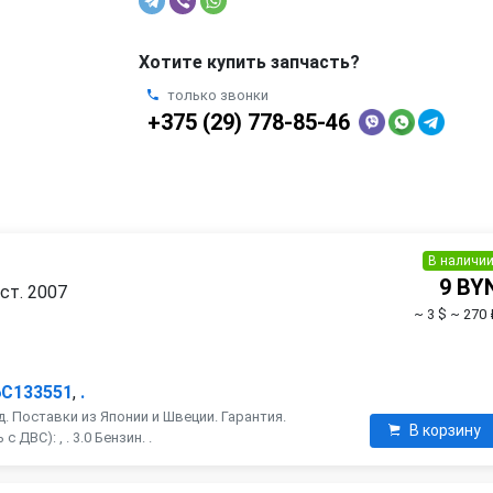
Хотите купить запчасть?
только звонки
+375 (29) 778-85-46
В наличи
9 BY
ест. 2007
~ 3 $
~ 270 
6C133551
,
.
. Поставки из Японии и Швеции. Гарантия.
В корзину
ДВС): , . 3.0 Бензин. .