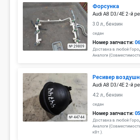
Форсунка
Audi A8 D3/4E 2-й р
3.0 л., бензин
седан
Номер запчасти:
0
№ 29809
Доставка в любой Город
Аналоги (Совместимость с 
Ресивер воздуш
Audi A8 D3/4E 2-й р
4.2 л., бензин
седан
Номер запчасти:
0
№ 44744
Доставка в любой Город
Аналоги (Совместимость с
кВт.).