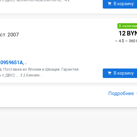
В корзину
В наличи
12 BY
ест. 2007
~ 4 $
~ 360 
E0959651A
,
.
. Поставки из Японии и Швеции. Гарантия.
В корзину
ДВС): , . 3.2 Бензин. .
Подробнее