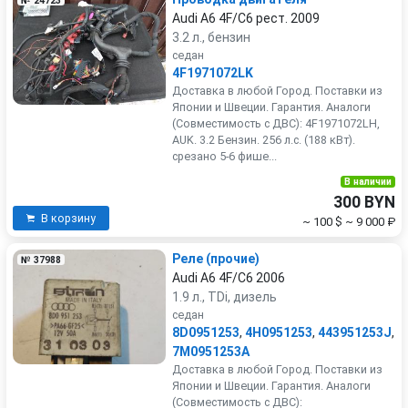
№ 24723
Audi A6 4F/C6 рест. 2009
3.2 л., бензин
седан
4F1971072LK
Доставка в любой Город. Поставки из
Японии и Швеции. Гарантия. Аналоги
(Совместимость с ДВС): 4F1971072LH,
AUK. 3.2 Бензин. 256 л.с. (188 кВт).
срезано 5-6 фише...
В наличии
300 BYN
В корзину
~ 100 $
~ 9 000 ₽
Реле (прочие)
№ 37988
Audi A6 4F/C6 2006
1.9 л., TDi, дизель
седан
8D0951253
,
4H0951253
,
443951253J
,
7M0951253A
Доставка в любой Город. Поставки из
Японии и Швеции. Гарантия. Аналоги
(Совместимость с ДВС):