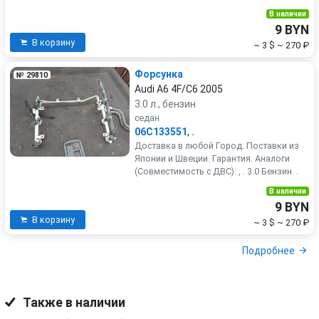
В наличии
9 BYN
В корзину
~ 3 $
~ 270 ₽
Форсунка
№ 29810
Audi A6 4F/C6 2005
3.0 л., бензин
седан
06C133551
,
.
Доставка в любой Город. Поставки из
Японии и Швеции. Гарантия. Аналоги
(Совместимость с ДВС): , . 3.0 Бензин. .
В наличии
9 BYN
В корзину
~ 3 $
~ 270 ₽
Подробнее
Также в наличии