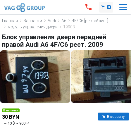
0
Главная
Запчасти
Audi
A6
4F/C6 [рестайлинг]
модуль управления двери
19903
Блок управления двери передней
правой Audi A6 4F/C6 рест. 2009
В наличии
30 BYN
В корзину
~ 10 $
~ 900 ₽