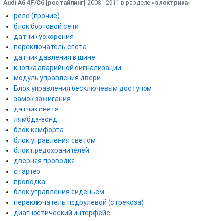
Audi A6 4F/C6 [рестайлинг]
2008 - 2011 в разделе
«электрика
»
реле (прочие)
блок бортовой сети
датчик ускорения
переключатель света
датчик давления в шине
кнопка аварийной сигнализации
модуль управления двери
Блок управления бесключевым доступом
замок зажигания
датчик света
лямбда-зонд
блок комфорта
блок управления светом
блок предохранителей
дверная проводка
стартер
проводка
блок управления сиденьем
переключатель подрулевой (стрекоза)
диагностический интерфейс