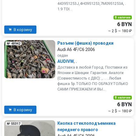
443951253J,4H0951253,7M0951253A, .
1.9 TDI. .
В наличии
6 BYN
В корзину
~ 2 $
~ 180 ₽
Разъем (фишка) проводки
№ 48942
Audi A6 4F/C6 2006
седан
AUDIVW
,
.
Доставка в любой Город. Поставки из
Японии и Швеции. Гарантия. Аналоги
(Совместимость с ДВС): , . . . Любая
фишка 5р.ТОЛЬКО ПО ОБРАЗУ.ТОЛЬКО
САМИ ПРИЕЗЖАЕМ И ВЫ...
В наличии
6 BYN
В корзину
~ 2 $
~ 180 ₽
Кнопка стеклоподъемника
№ 55317
переднего правого