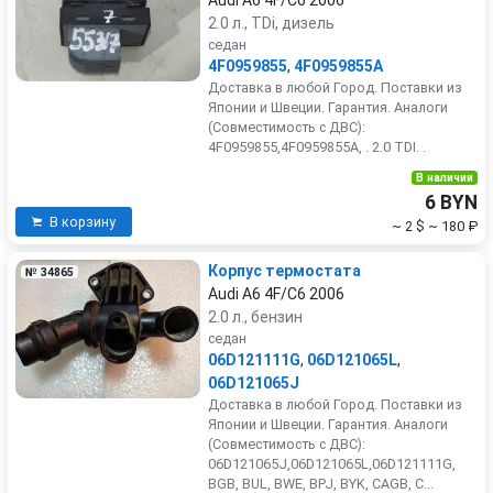
Audi A6 4F/C6 2006
2.0 л., TDi, дизель
седан
4F0959855
,
4F0959855A
Доставка в любой Город. Поставки из
Японии и Швеции. Гарантия. Аналоги
(Совместимость с ДВС):
4F0959855,4F0959855A, . 2.0 TDI. .
В наличии
6 BYN
В корзину
~ 2 $
~ 180 ₽
Корпус термостата
№ 34865
Audi A6 4F/C6 2006
2.0 л., бензин
седан
06D121111G
,
06D121065L
,
06D121065J
Доставка в любой Город. Поставки из
Японии и Швеции. Гарантия. Аналоги
(Совместимость с ДВС):
06D121065J,06D121065L,06D121111G,
BGB, BUL, BWE, BPJ, BYK, CAGB, C...