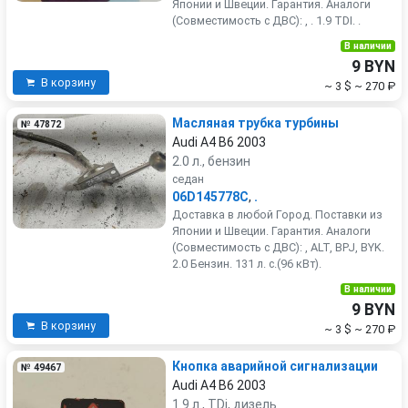
Японии и Швеции. Гарантия. Аналоги
(Совместимость с ДВС): , . 1.9 TDI. .
В наличии
9 BYN
В корзину
~ 3 $
~ 270 ₽
Масляная трубка турбины
№ 47872
Audi A4 B6 2003
2.0 л., бензин
седан
06D145778C
,
.
Доставка в любой Город. Поставки из
Японии и Швеции. Гарантия. Аналоги
(Совместимость с ДВС): , ALT, BPJ, BYK.
2.0 Бензин. 131 л. с.(96 кВт).
В наличии
9 BYN
В корзину
~ 3 $
~ 270 ₽
Кнопка аварийной сигнализации
№ 49467
Audi A4 B6 2003
1.9 л., TDi, дизель