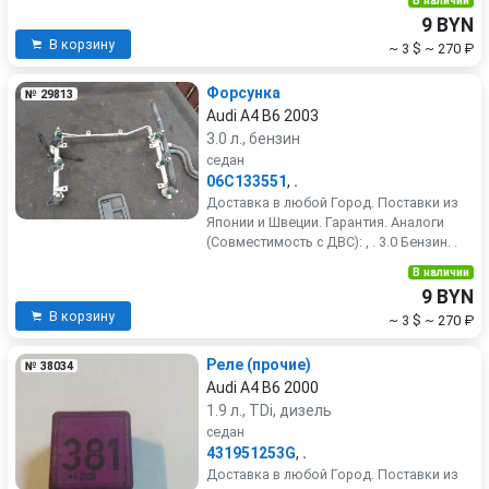
В наличии
9 BYN
В корзину
~ 3 $
~ 270 ₽
Форсунка
№ 29813
Audi A4 B6 2003
3.0 л., бензин
седан
06C133551
,
.
Доставка в любой Город. Поставки из
Японии и Швеции. Гарантия. Аналоги
(Совместимость с ДВС): , . 3.0 Бензин. .
В наличии
9 BYN
В корзину
~ 3 $
~ 270 ₽
Реле (прочие)
№ 38034
Audi A4 B6 2000
1.9 л., TDi, дизель
седан
431951253G
,
.
Доставка в любой Город. Поставки из