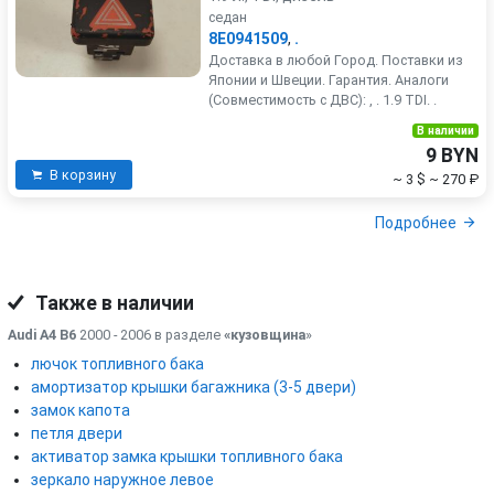
седан
8E0941509
,
.
Доставка в любой Город. Поставки из
Японии и Швеции. Гарантия. Аналоги
(Совместимость с ДВС): , . 1.9 TDI. .
В наличии
9 BYN
В корзину
~ 3 $
~ 270 ₽
Подробнее
Также в наличии
Audi A4 B6
2000 - 2006 в разделе
«кузовщина
»
лючок топливного бака
амортизатор крышки багажника (3-5 двери)
замок капота
петля двери
активатор замка крышки топливного бака
зеркало наружное левое