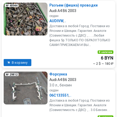
Разъем (фишка) проводки
№ 48944
Audi A4 B6 2003
седан
AUDIVW
,
.
Доставка в любой Город. Поставки из
Японии и Швеции. Гарантия. Аналоги
(Совместимость с ДВС): , . . . Любая
фишка 5р.ТОЛЬКО ПО ОБРАЗУ.ТОЛЬКО
САМИ ПРИЕЗЖАЕМ И ВЫ...
В наличии
6 BYN
В корзину
~ 2 $
~ 180 ₽
Форсунка
№ 29812
Audi A4 B6 2003
3.0 л., бензин
седан
06C133551
,
.
Доставка в любой Город. Поставки из
Японии и Швеции. Гарантия. Аналоги
(Совместимость с ДВС): , . 3.0 Бензин. .