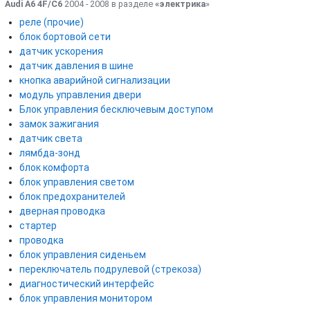
Audi A6 4F/C6
2004 - 2008 в разделе
«электрика
»
реле (прочие)
блок бортовой сети
датчик ускорения
датчик давления в шине
кнопка аварийной сигнализации
модуль управления двери
Блок управления бесключевым доступом
замок зажигания
датчик света
лямбда-зонд
блок комфорта
блок управления светом
блок предохранителей
дверная проводка
стартер
проводка
блок управления сиденьем
переключатель подрулевой (стрекоза)
диагностический интерфейс
блок управления монитором