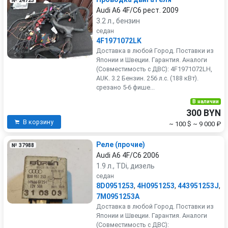
№ 24723
Audi A6 4F/C6 рест. 2009
3.2 л., бензин
седан
4F1971072LK
Доставка в любой Город. Поставки из
Японии и Швеции. Гарантия. Аналоги
(Совместимость с ДВС): 4F1971072LH,
AUK. 3.2 Бензин. 256 л.с. (188 кВт).
срезано 5-6 фише...
В наличии
300 BYN
В корзину
~ 100 $
~ 9 000 ₽
Реле (прочие)
№ 37988
Audi A6 4F/C6 2006
1.9 л., TDi, дизель
седан
8D0951253
,
4H0951253
,
443951253J
,
7M0951253A
Доставка в любой Город. Поставки из
Японии и Швеции. Гарантия. Аналоги
(Совместимость с ДВС):