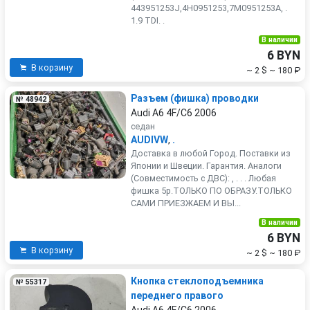
443951253J,4H0951253,7M0951253A, .
1.9 TDI. .
В наличии
6 BYN
В корзину
~ 2 $
~ 180 ₽
Разъем (фишка) проводки
№ 48942
Audi A6 4F/C6 2006
седан
AUDIVW
,
.
Доставка в любой Город. Поставки из
Японии и Швеции. Гарантия. Аналоги
(Совместимость с ДВС): , . . . Любая
фишка 5р.ТОЛЬКО ПО ОБРАЗУ.ТОЛЬКО
САМИ ПРИЕЗЖАЕМ И ВЫ...
В наличии
6 BYN
В корзину
~ 2 $
~ 180 ₽
Кнопка стеклоподъемника
№ 55317
переднего правого