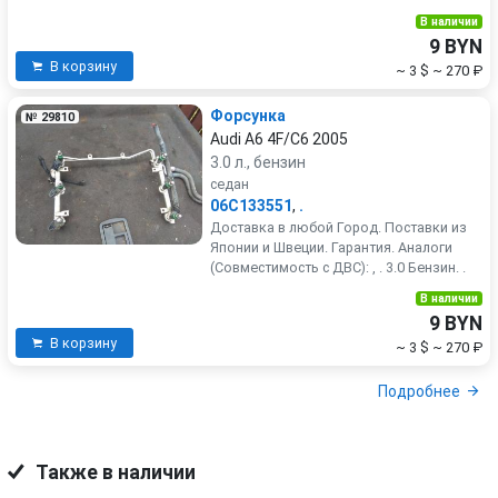
В наличии
9 BYN
В корзину
~ 3 $
~ 270 ₽
Форсунка
№ 29810
Audi A6 4F/C6 2005
3.0 л., бензин
седан
06C133551
,
.
Доставка в любой Город. Поставки из
Японии и Швеции. Гарантия. Аналоги
(Совместимость с ДВС): , . 3.0 Бензин. .
В наличии
9 BYN
В корзину
~ 3 $
~ 270 ₽
Подробнее
Также в наличии