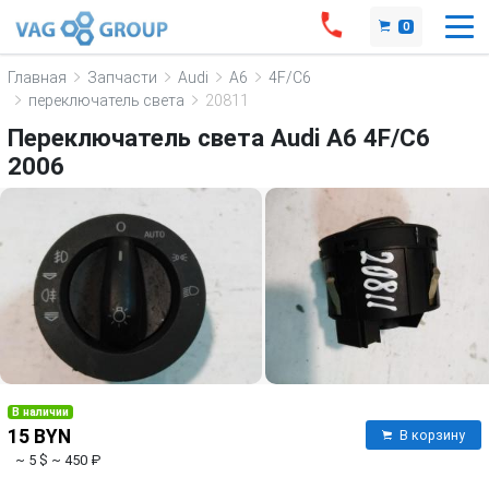
0
Главная
Запчасти
Audi
A6
4F/C6
переключатель света
20811
Переключатель света Audi A6 4F/C6
2006
В наличии
15 BYN
В корзину
~ 5 $
~ 450 ₽