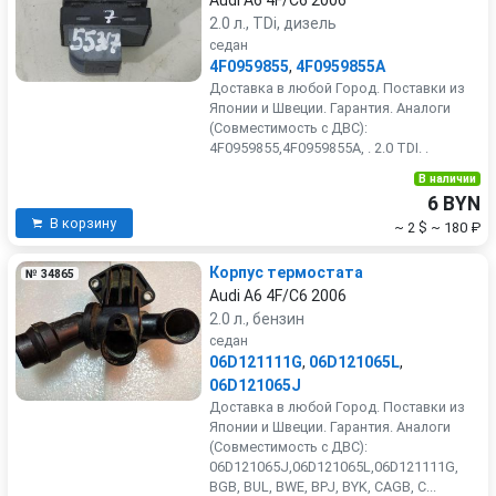
Audi A6 4F/C6 2006
2.0 л., TDi, дизель
седан
4F0959855
,
4F0959855A
Доставка в любой Город. Поставки из
Японии и Швеции. Гарантия. Аналоги
(Совместимость с ДВС):
4F0959855,4F0959855A, . 2.0 TDI. .
В наличии
6 BYN
В корзину
~ 2 $
~ 180 ₽
Корпус термостата
№ 34865
Audi A6 4F/C6 2006
2.0 л., бензин
седан
06D121111G
,
06D121065L
,
06D121065J
Доставка в любой Город. Поставки из
Японии и Швеции. Гарантия. Аналоги
(Совместимость с ДВС):
06D121065J,06D121065L,06D121111G,
BGB, BUL, BWE, BPJ, BYK, CAGB, C...