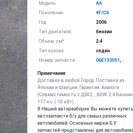
Модель
A6
Поколение
4F/C6
Год
2006
Тип двигателя
бензин
Объем, см³
2.4
Тип кузова
седан
Номер запчасти
06E133551
,
.
Примечание
Доставка в любой Город. Поставки из
Японии и Швеции. Гарантия. Аналоги
(Совместимость с ДВС): , BDW. 2.4 Бензин
177 л.с. ( 10 кВт).
В Нашей авторазборке Вы можете купит
автозапчасти б/у для самых различных
автомобилей. Основные марки Б.У.
запчастей представлены для автомобилей