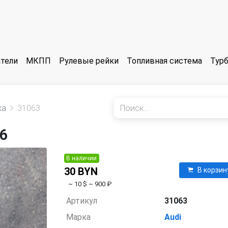
тели
МКПП
Рулевые рейки
Топливная система
Тур
ка
31063
06
В наличии
30 BYN
В корзин
~ 10 $
~ 900 ₽
Артикул
31063
Марка
Audi