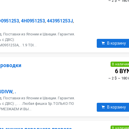
~ 2 $
~ 180 
D0951253
,
4H0951253
,
443951253J
,
. Поставки из Японии и Швеции. Гарантия.
 с ДВС):
В корзину
951253A, . 1.9 TDI. .
В наличи
проводки
6 BY
~ 2 $
~ 180 
UDIVW
,
.
. Поставки из Японии и Швеции. Гарантия.
с ДВС): , . . . Любая фишка 5р.ТОЛЬКО ПО
В корзину
РИЕЗЖАЕМ И ВЫ...
В наличи