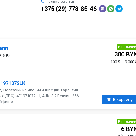
только звонки
+375 (29) 778-85-46
В наличи
еля
300 BY
 2009
~ 100 $
~ 9 000 
F1971072LK
. Поставки из Японии и Швеции. Гарантия.
с ДВС): 4F1971072LH, AUK. 3.2 Бензин. 256
В корзину
6 фише...
В наличи
6 BY