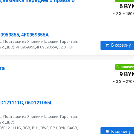
дъемника переднего правого
6 BY
~ 2 $
~ 180 
F0959855
,
4F0959855A
. Поставки из Японии и Швеции. Гарантия.
В корзину
 ДВС): 4F0959855,4F0959855A, . 2.0 TDI. .
В наличи
та
9 BY
~ 3 $
~ 270 
6D121111G
,
06D121065L
,
. Поставки из Японии и Швеции. Гарантия.
 с ДВС):
6D121111G, BGB, BUL, BWE, BPJ, BYK, CAGB,
В корзину