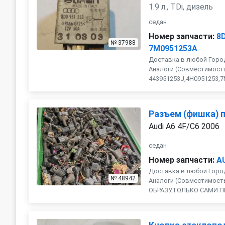
1.9 л., TDi, дизель
седан
Номер запчасти:
8
№ 37988
7M0951253A
Доставка в любой Город
Аналоги (Совместимость
443951253J,4H0951253,7M0
Разъем (фишка) 
Audi A6 4F/C6 2006
седан
Номер запчасти:
A
Доставка в любой Город
№ 48942
Аналоги (Совместимость 
ОБРАЗУ.ТОЛЬКО САМИ П