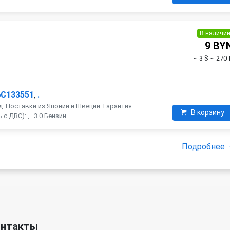
В наличи
9 BY
~ 3 $
~ 270 
6C133551
,
.
. Поставки из Японии и Швеции. Гарантия.
В корзину
ДВС): , . 3.0 Бензин. .
Подробнее
онтакты