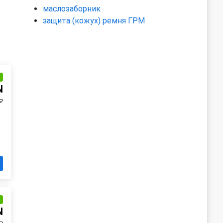
маслозаборник
защита (кожух) ремня ГРМ
и
N
₽
и
N