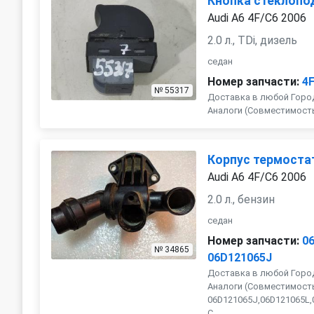
Кнопка стеклопо
Audi A6 4F/C6 2006
2.0 л., TDi, дизель
седан
Номер запчасти:
4
№ 55317
Доставка в любой Город
Аналоги (Совместимость с
Корпус термоста
Audi A6 4F/C6 2006
2.0 л., бензин
седан
Номер запчасти:
0
№ 34865
06D121065J
Доставка в любой Город
Аналоги (Совместимость
06D121065J,06D121065L,0
C...