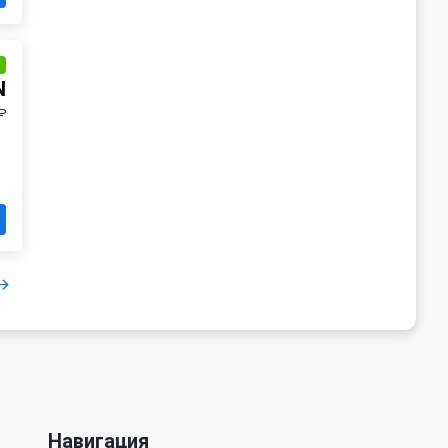
и
N
₽
Навигация