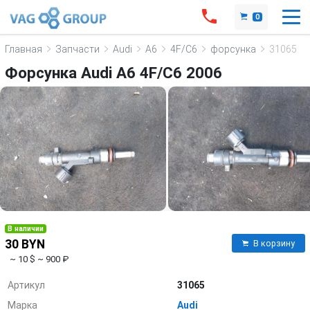
0
Главная
Запчасти
Audi
A6
4F/C6
форсунка
31065
Форсунка Audi A6 4F/C6 2006
В наличии
30 BYN
В корзину
~ 10 $
~ 900 ₽
Артикул
31065
Марка
Audi