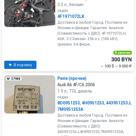
3.2 л., бензин
седан
4F1971072LK
Доставка в любой Город. Поставки из
Японии и Швеции. Гарантия. Аналоги
(Совместимость с ДВС): 4F1971072LH,
AUK. 3.2 Бензин. 256 л.с. (188 кВт).
срезано 5-6 фише...
В наличии
300 BYN
В корзину
~ 100 $
~ 9 000 ₽
Реле (прочие)
№ 37988
Audi A6 4F/C6 2006
1.9 л., TDi, дизель
седан
8D0951253
,
4H0951253
,
443951253J
,
7M0951253A
Доставка в любой Город. Поставки из
Японии и Швеции. Гарантия. Аналоги
(Совместимость с ДВС):
443951253J,4H0951253,7M0951253A, .