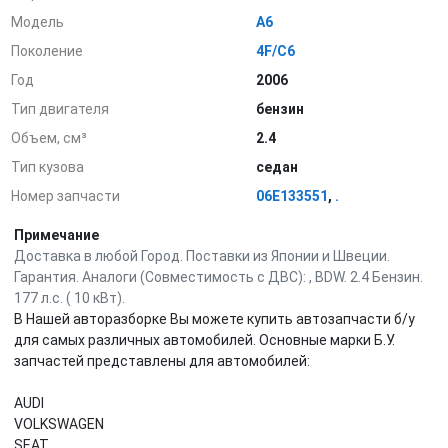
Модель
A6
Поколение
4F/C6
Год
2006
Тип двигателя
бензин
Объем, см³
2.4
Тип кузова
седан
Номер запчасти
06E133551
,
.
Примечание
Доставка в любой Город. Поставки из Японии и Швеции.
Гарантия. Аналоги (Совместимость с ДВС): , BDW. 2.4 Бензин.
177 л.с. ( 10 кВт).
В Нашей авторазборке Вы можете купить автозапчасти б/у
для самых различных автомобилей. Основные марки Б.У.
запчастей представлены для автомобилей:
AUDI
VOLKSWAGEN
SEAT