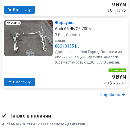
9 BYN
В корзину
~ 3 $
~ 270 ₽
Форсунка
№ 29810
Audi A6 4F/C6 2005
3.0 л., бензин
седан
06C133551
,
.
Доставка в любой Город. Поставки из
Японии и Швеции. Гарантия. Аналоги
(Совместимость с ДВС): , . 3.0 Бензин. .
В наличии
9 BYN
В корзину
~ 3 $
~ 270 ₽
Подробнее
Также в наличии
Audi A6 4F/C6
2004 - 2008 в разделе
«двигатель
»