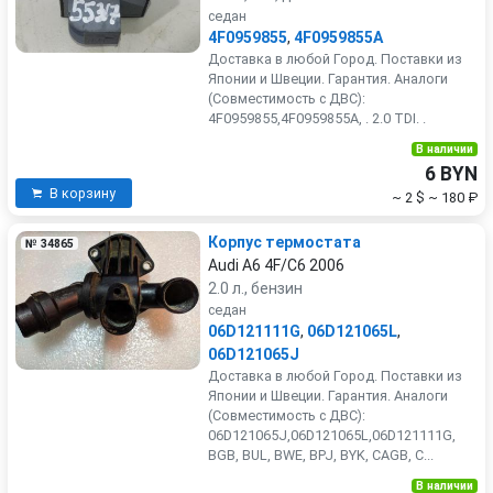
седан
4F0959855
,
4F0959855A
Доставка в любой Город. Поставки из
Японии и Швеции. Гарантия. Аналоги
(Совместимость с ДВС):
4F0959855,4F0959855A, . 2.0 TDI. .
В наличии
6 BYN
В корзину
~ 2 $
~ 180 ₽
Корпус термостата
№ 34865
Audi A6 4F/C6 2006
2.0 л., бензин
седан
06D121111G
,
06D121065L
,
06D121065J
Доставка в любой Город. Поставки из
Японии и Швеции. Гарантия. Аналоги
(Совместимость с ДВС):
06D121065J,06D121065L,06D121111G,
BGB, BUL, BWE, BPJ, BYK, CAGB, C...
В наличии