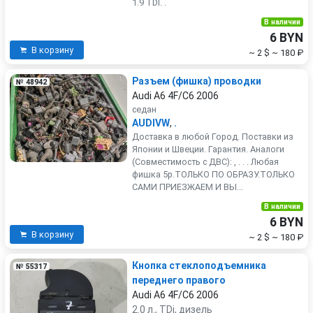
1.9 TDI. .
В наличии
6 BYN
В корзину
~ 2 $
~ 180 ₽
Разъем (фишка) проводки
№ 48942
Audi A6 4F/C6 2006
седан
AUDIVW
,
.
Доставка в любой Город. Поставки из
Японии и Швеции. Гарантия. Аналоги
(Совместимость с ДВС): , . . . Любая
фишка 5р.ТОЛЬКО ПО ОБРАЗУ.ТОЛЬКО
САМИ ПРИЕЗЖАЕМ И ВЫ...
В наличии
6 BYN
В корзину
~ 2 $
~ 180 ₽
Кнопка стеклоподъемника
№ 55317
переднего правого
Audi A6 4F/C6 2006
2.0 л., TDi, дизель