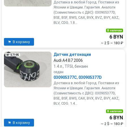
Доставка в любой Город. Поставки из
Японии и Швеции. Гарантия. Аналоги
(Совместимость с ДВС): 030905377D,
BSE, BSF, BWS, CAX, BVX, BVZ, BVY, AXZ,
BLV, CDG. 1.8...
В наличии
6 BYN
В корзину
~ 2 $
~ 180 ₽
Датчик детонации
№ 57195
Audi A4 B7 2006
1.4 л., TFSI, бензин
седан
030905377C
,
030905377D
Доставка в любой Город. Поставки из
Японии и Швеции. Гарантия. Аналоги
(Совместимость с ДВС): 030905377D,
BSE, BSF, BWS, CAX, BVX, BVZ, BVY, AXZ,
BLV, CDG. 1.4...
В наличии
6 BYN
В корзину
~ 2 $
~ 180 ₽