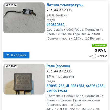
Датчик температуры
№ 59594
Audi A4 B7 2006
2.0 л., бензин
седан
4B0820539
,
.
Доставка в любой Город. Поставки из
Японии и Швеции. Гарантия. Аналоги
(Совместимость с ДВС): , . 2.0 Бензин. .
В наличии
3 BYN
В корзину
~ 1 $
~ 90 ₽
Реле (прочие)
№ 37987
Audi A4 B7 2006
1.9 л., TDi, дизель
седан
8D0951253
,
4H0951253
,
443951253J
,
7M0951253A
Доставка в любой Город. Поставки из
Японии и Швеции. Гарантия. Аналоги
(Совместимость с ДВС):
443951253J,4H0951253,7M0951253A, .