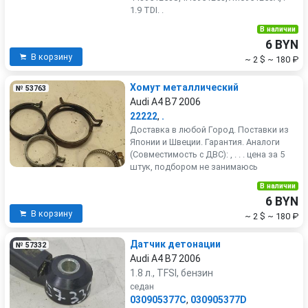
1.9 TDI. .
В наличии
6 BYN
В корзину
~ 2 $
~ 180 ₽
Хомут металлический
№ 53763
Audi A4 B7 2006
22222
,
.
Доставка в любой Город. Поставки из
Японии и Швеции. Гарантия. Аналоги
(Совместимость с ДВС): , . . . цена за 5
штук, подбором не занимаюсь
В наличии
6 BYN
В корзину
~ 2 $
~ 180 ₽
Датчик детонации
№ 57332
Audi A4 B7 2006
1.8 л., TFSI, бензин
седан
030905377C
,
030905377D