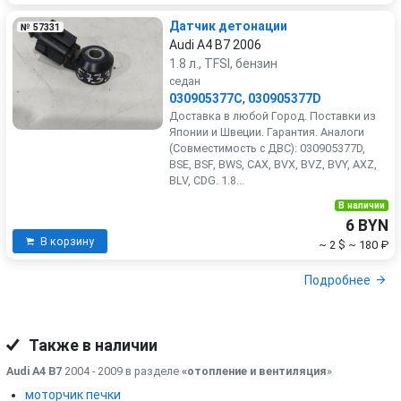
Датчик детонации
№ 57331
Audi A4 B7 2006
1.8 л., TFSI, бензин
седан
030905377C
,
030905377D
Доставка в любой Город. Поставки из
Японии и Швеции. Гарантия. Аналоги
(Совместимость с ДВС): 030905377D,
BSE, BSF, BWS, CAX, BVX, BVZ, BVY, AXZ,
BLV, CDG. 1.8...
В наличии
6 BYN
В корзину
~ 2 $
~ 180 ₽
Подробнее
Также в наличии
Audi A4 B7
2004 - 2009 в разделе
«отопление и вентиляция
»
моторчик печки