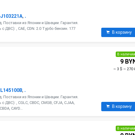
6J103221A
,
.
. Поставки из Японии и Швеции. Гарантия.
 ДВС): , CAE, CDN. 2.0 Турбо бензин. 177
В корзину
В наличи
й
9 BY
~ 3 $
~ 270 
3L145100B
,
.
. Поставки из Японии и Швеции. Гарантия.
с ДВС): , CGLC, CBDC, CMGB, CFJA, CJAA,
В корзину
CBDA, CAYD...
В наличи
й