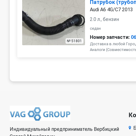
Патрубок (трубоп
Audi A6 4G/C7 2013
2.0 л., бензин
седан
Номер запчасти:
0
№ 51801
Доставка в любой Город
Аналоги (Совместимость с
К
Б
Индивидуальный предприниматель Вербицкий