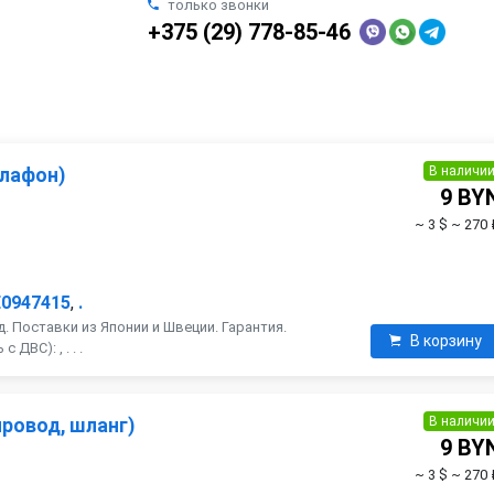
только звонки
+375 (29) 778-85-46
В наличи
плафон)
9 BY
~ 3 $
~ 270 
E0947415
,
.
. Поставки из Японии и Швеции. Гарантия.
В корзину
ДВС): , . . .
В наличи
ровод, шланг)
9 BY
~ 3 $
~ 270 