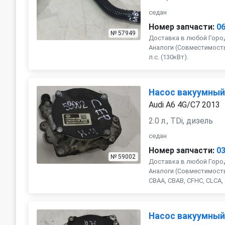
седан
Номер запчасти:
0
№ 57949
Доставка в любой Город
Аналоги (Совместимость с
л.с. (130кВт).
Насос вакуумны
Audi A6 4G/C7 2013
2.0 л., TDi, дизель
седан
Номер запчасти:
0
№ 59002
Доставка в любой Город
Аналоги (Совместимость 
CBAA, CBAB, CFHC, CLCA, 
Насос вакуумны