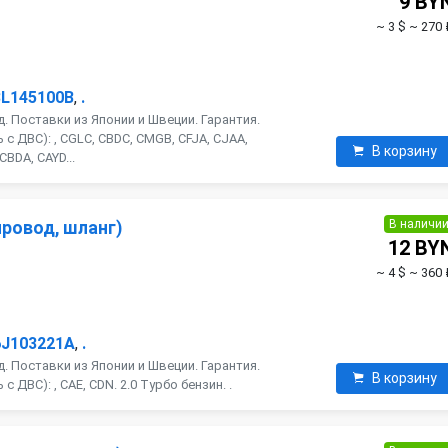
9 BY
~ 3 $
~ 270 
3L145100B
,
.
. Поставки из Японии и Швеции. Гарантия.
с ДВС): , CGLC, CBDC, CMGB, CFJA, CJAA,
В корзину
CBDA, CAYD...
В наличи
ровод, шланг)
12 BY
~ 4 $
~ 360 
6J103221A
,
.
. Поставки из Японии и Швеции. Гарантия.
В корзину
 ДВС): , CAE, CDN. 2.0 Турбо бензин. .