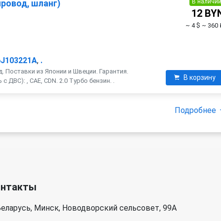
В наличи
ровод, шланг)
12 BY
~ 4 $
~ 360 
6J103221A
,
.
. Поставки из Японии и Швеции. Гарантия.
В корзину
 ДВС): , CAE, CDN. 2.0 Турбо бензин. .
Подробнее
онтакты
еларусь, Минск, Новодворский сельсовет, 99А