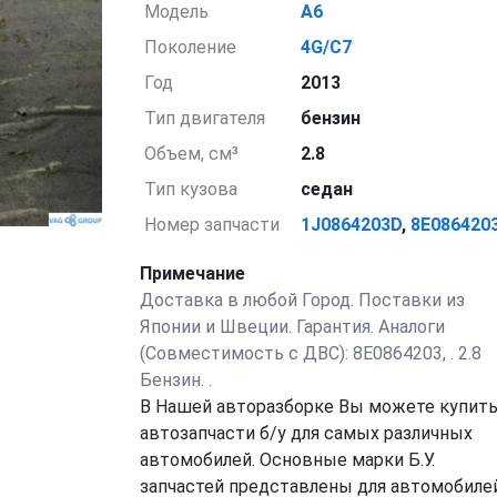
Модель
A6
Поколение
4G/C7
Год
2013
Тип двигателя
бензин
Объем, см³
2.8
Тип кузова
седан
Номер запчасти
1J0864203D
,
8E086420
Примечание
Доставка в любой Город. Поставки из
Японии и Швеции. Гарантия. Аналоги
(Совместимость с ДВС): 8E0864203, . 2.8
Бензин. .
В Нашей авторазборке Вы можете купит
автозапчасти б/у для самых различных
автомобилей. Основные марки Б.У.
запчастей представлены для автомобилей