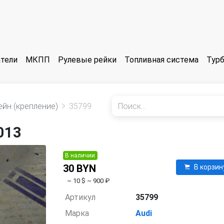
тели
МКПП
Рулевые рейки
Топливная система
Тур
йн (крепление)
35799
013
В наличии
30 BYN
В корзин
~ 10 $
~ 900 ₽
Артикул
35799
Марка
Audi