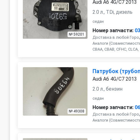
Audi A6 4G/C7 2013
2.0 л., TDi, дизель
седан
Номер запчасти:
0
№ 59201
Доставка в любой Город
Аналоги (Совместимость 
CBAA, CBAB, CFHC, CLCA, 
Патрубок (трубоп
Audi A6 4G/C7 2013
2.0 л., бензин
седан
Номер запчасти:
0
№ 49308
Доставка в любой Город
Аналоги (Совместимость с