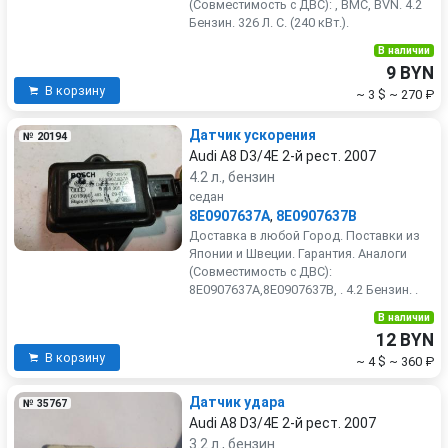
(Совместимость с ДВС): , BMC, BVN. 4.2
Бензин. 326 Л. С. (240 кВт.).
В наличии
9 BYN
В корзину
~ 3 $
~ 270 ₽
Датчик ускорения
№ 20194
Audi A8 D3/4E 2-й рест. 2007
4.2 л., бензин
седан
8E0907637A
,
8E0907637B
Доставка в любой Город. Поставки из
Японии и Швеции. Гарантия. Аналоги
(Совместимость с ДВС):
8E0907637A,8E0907637B, . 4.2 Бензин. .
В наличии
12 BYN
В корзину
~ 4 $
~ 360 ₽
Датчик удара
№ 35767
Audi A8 D3/4E 2-й рест. 2007
3.2 л., бензин