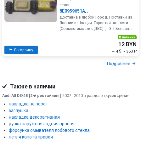
седан
8E0959651A
,
.
Доставка в любой Город. Поставки из
Японии и Швеции. Гарантия. Аналоги
(Совместимость с ДВС): , . 3.2 Бензин. .
В наличии
12 BYN
В корзину
~ 4 $
~ 360 ₽
Подробнее
Также в наличии
Audi A8 D3/4E [2-й рестайлинг]
2007 - 2010 в разделе
«кузовщина
»
накладка на порог
заглушка
накладка декоративная
ручка наружная задняя правая
форсунка омывателя лобового стекла
петля капота правая