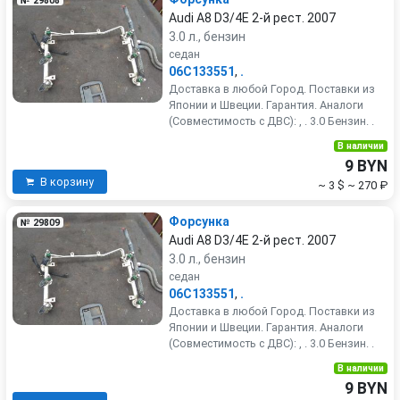
№ 29808
Audi A8 D3/4E 2-й рест. 2007
3.0 л., бензин
седан
06C133551
,
.
Доставка в любой Город. Поставки из
Японии и Швеции. Гарантия. Аналоги
(Совместимость с ДВС): , . 3.0 Бензин. .
В наличии
9 BYN
В корзину
~ 3 $
~ 270 ₽
Форсунка
№ 29809
Audi A8 D3/4E 2-й рест. 2007
3.0 л., бензин
седан
06C133551
,
.
Доставка в любой Город. Поставки из
Японии и Швеции. Гарантия. Аналоги
(Совместимость с ДВС): , . 3.0 Бензин. .
В наличии
9 BYN