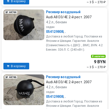
В корзину
~ 3 $
~ 270 ₽
Ресивер воздушный
№ 44744
Audi A8 D3/4E 2-й рест. 2007
4.2 л., бензин
седан
054129808
,
.
Доставка в любой Город. Поставки из
Японии и Швеции. Гарантия. Аналоги
(Совместимость с ДВС): , BMC, BVN. 4.2
Бензин. 326 Л. С. (240 кВт.).
В наличии
9 BYN
В корзину
~ 3 $
~ 270 ₽
Ресивер воздушный
№ 44746
Audi A8 D3/4E 2-й рест. 2007
4.2 л., бензин
седан
054129808
,
.
Доставка в любой Город. Поставки из
Японии и Швеции. Гарантия. Аналоги