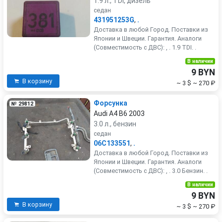
1.9 л., TDi, дизель
седан
431951253G
,
.
Доставка в любой Город. Поставки из
Японии и Швеции. Гарантия. Аналоги
(Совместимость с ДВС): , . 1.9 TDI. .
В наличии
9 BYN
В корзину
~ 3 $
~ 270 ₽
Форсунка
№ 29812
Audi A4 B6 2003
3.0 л., бензин
седан
06C133551
,
.
Доставка в любой Город. Поставки из
Японии и Швеции. Гарантия. Аналоги
(Совместимость с ДВС): , . 3.0 Бензин. .
В наличии
9 BYN
В корзину
~ 3 $
~ 270 ₽