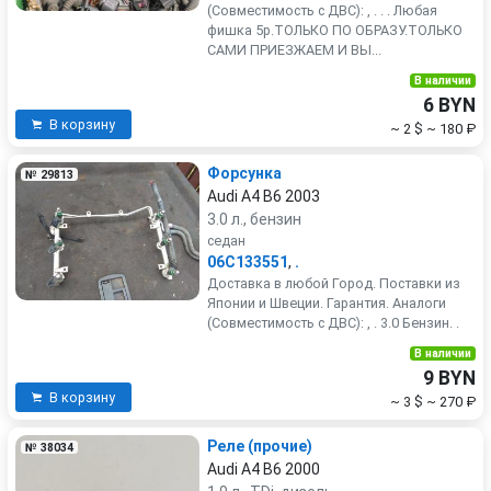
(Совместимость с ДВС): , . . . Любая
фишка 5р.ТОЛЬКО ПО ОБРАЗУ.ТОЛЬКО
САМИ ПРИЕЗЖАЕМ И ВЫ...
В наличии
6 BYN
В корзину
~ 2 $
~ 180 ₽
Форсунка
№ 29813
Audi A4 B6 2003
3.0 л., бензин
седан
06C133551
,
.
Доставка в любой Город. Поставки из
Японии и Швеции. Гарантия. Аналоги
(Совместимость с ДВС): , . 3.0 Бензин. .
В наличии
9 BYN
В корзину
~ 3 $
~ 270 ₽
Реле (прочие)
№ 38034
Audi A4 B6 2000