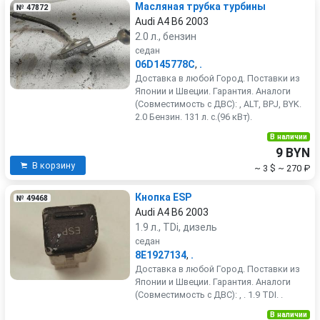
Масляная трубка турбины
№ 47872
Audi A4 B6 2003
2.0 л., бензин
седан
06D145778C
,
.
Доставка в любой Город. Поставки из
Японии и Швеции. Гарантия. Аналоги
(Совместимость с ДВС): , ALT, BPJ, BYK.
2.0 Бензин. 131 л. с.(96 кВт).
В наличии
9 BYN
В корзину
~ 3 $
~ 270 ₽
Кнопка ESP
№ 49468
Audi A4 B6 2003
1.9 л., TDi, дизель
седан
8E1927134
,
.
Доставка в любой Город. Поставки из
Японии и Швеции. Гарантия. Аналоги
(Совместимость с ДВС): , . 1.9 TDI. .
В наличии