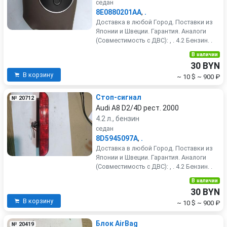
седан
8E0880201AA
,
.
Доставка в любой Город. Поставки из
Японии и Швеции. Гарантия. Аналоги
(Совместимость с ДВС): , . 4.2 Бензин. .
В наличии
30 BYN
В корзину
~ 10 $
~ 900 ₽
Стоп-сигнал
№ 20712
Audi A8 D2/4D рест. 2000
4.2 л., бензин
седан
8D5945097A
,
.
Доставка в любой Город. Поставки из
Японии и Швеции. Гарантия. Аналоги
(Совместимость с ДВС): , . 4.2 Бензин. .
В наличии
30 BYN
В корзину
~ 10 $
~ 900 ₽
Блок AirBag
№ 20419