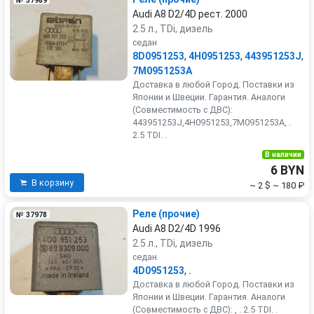
№ 37989
Audi A8 D2/4D рест. 2000
2.5 л., TDi, дизель
седан
8D0951253
,
4H0951253
,
443951253J
,
7M0951253A
Доставка в любой Город. Поставки из
Японии и Швеции. Гарантия. Аналоги
(Совместимость с ДВС):
443951253J,4H0951253,7M0951253A, .
2.5 TDI. .
В наличии
6 BYN
В корзину
~ 2 $
~ 180 ₽
Реле (прочие)
№ 37978
Audi A8 D2/4D 1996
2.5 л., TDi, дизель
седан
4D0951253
,
.
Доставка в любой Город. Поставки из
Японии и Швеции. Гарантия. Аналоги
(Совместимость с ДВС): , . 2.5 TDI. .