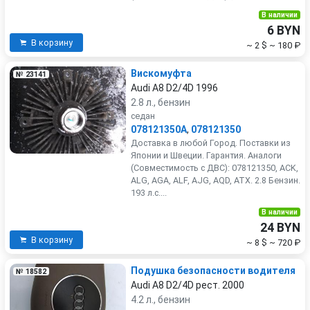
В наличии
6 BYN
В корзину
~ 2 $
~ 180 ₽
Вискомуфта
№ 23141
Audi A8 D2/4D 1996
2.8 л., бензин
седан
078121350A
,
078121350
Доставка в любой Город. Поставки из
Японии и Швеции. Гарантия. Аналоги
(Совместимость с ДВС): 078121350, ACK,
ALG, AGA, ALF, AJG, AQD, ATX. 2.8 Бензин.
193 л.с....
В наличии
24 BYN
В корзину
~ 8 $
~ 720 ₽
Подушка безопасности водителя
№ 18582
Audi A8 D2/4D рест. 2000
4.2 л., бензин