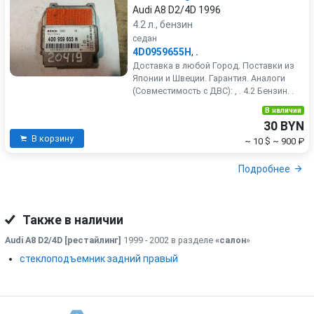
Audi A8 D2/4D 1996
4.2 л., бензин
седан
4D0959655H
,
.
Доставка в любой Город. Поставки из
Японии и Швеции. Гарантия. Аналоги
(Совместимость с ДВС): , . 4.2 Бензин. .
В наличии
30 BYN
В корзину
~ 10 $
~ 900 ₽
Подробнее
Также в наличии
Audi A8 D2/4D [рестайлинг]
1999 - 2002 в разделе
«салон
»
стеклоподъемник задний правый