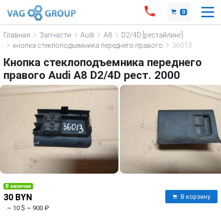
0
Главная
Запчасти
Audi
A8
D2/4D [рестайлинг]
кнопка стеклоподъемника переднего правого
36013
Кнопка стеклоподъемника переднего
правого Audi A8 D2/4D рест. 2000
В наличии
30 BYN
В корзину
~ 10 $
~ 900 ₽