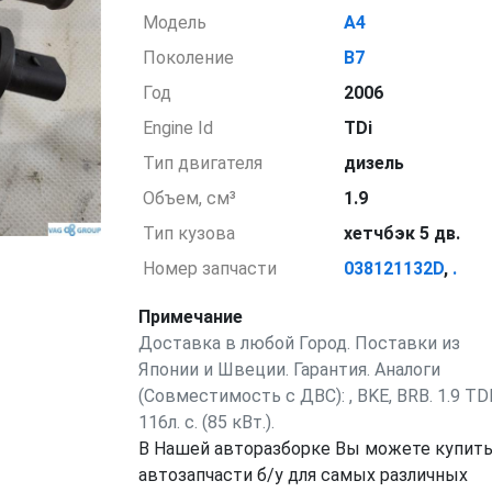
Модель
A4
Поколение
B7
Год
2006
Engine Id
TDi
Тип двигателя
дизель
Объем, см³
1.9
Тип кузова
хетчбэк 5 дв.
Номер запчасти
038121132D
,
.
Примечание
Доставка в любой Город. Поставки из
Японии и Швеции. Гарантия. Аналоги
(Совместимость с ДВС): , BKE, BRB. 1.9 TDI
116л. с. (85 кВт.).
В Нашей авторазборке Вы можете купит
автозапчасти б/у для самых различных