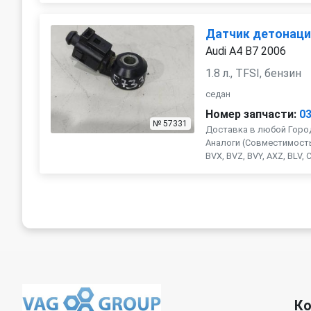
Датчик детонац
Audi A4 B7 2006
1.8 л., TFSI, бензин
седан
Номер запчасти:
0
№ 57331
Доставка в любой Город
Аналоги (Совместимость 
BVX, BVZ, BVY, AXZ, BLV, CD
К