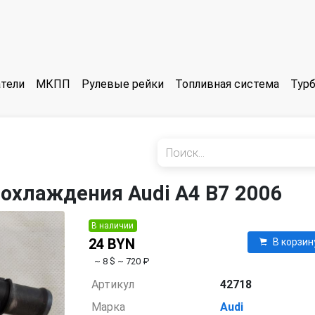
тели
МКПП
Рулевые рейки
Топливная система
Тур
охлаждения Audi A4 B7 2006
В наличии
24 BYN
В корзин
~ 8 $
~ 720 ₽
Артикул
42718
Марка
Audi