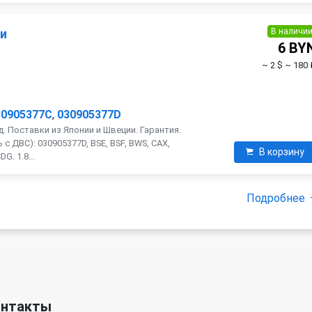
В наличи
ии
6 BY
~ 2 $
~ 180 
30905377C
,
030905377D
. Поставки из Японии и Швеции. Гарантия.
с ДВС): 030905377D, BSE, BSF, BWS, CAX,
В корзину
G. 1.8...
Подробнее
онтакты