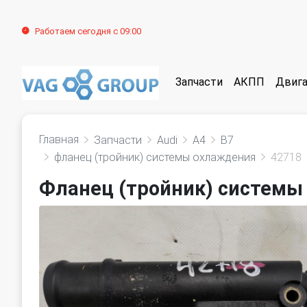
Работаем сегодня с 09:00
Запчасти
АКПП
Двига
Главная
Запчасти
Audi
A4
B7
фланец (тройник) системы охлаждения
42718
Фланец (тройник) системы 