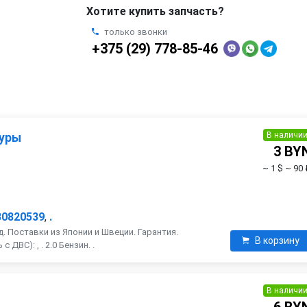
Хотите купить запчасть?
только звонки
+375 (29) 778-85-46
В наличи
туры
3 BY
~ 1 $
~ 90 
B0820539
,
.
. Поставки из Японии и Швеции. Гарантия.
В корзину
ДВС): , . 2.0 Бензин. .
В наличи