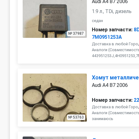
Audi A4 B7 2006
1.9 л., TDi, дизель
седан
Номер запчасти:
8
№ 37987
7M0951253A
Доставка в любой Город
Аналоги (Совместимость
443951253J,4H0951253,7M0
Хомут металличе
Audi A4 B7 2006
Номер запчасти:
2
Доставка в любой Город
Аналоги (Совместимость с
№ 53763
занимаюсь