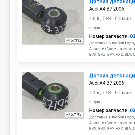
Датчик детонац
Audi A4 B7 2006
1.8 л., TFSI, бензин
седан
Номер запчасти:
0
№ 57332
Доставка в любой Город
Аналоги (Совместимость 
BVX, BVZ, BVY, AXZ, BLV, CD
Датчик детонац
Audi A4 B7 2006
1.4 л., TFSI, бензин
седан
Номер запчасти:
0
№ 57195
Доставка в любой Город
Аналоги (Совместимость 
BVX, BVZ, BVY, AXZ, BLV, CD