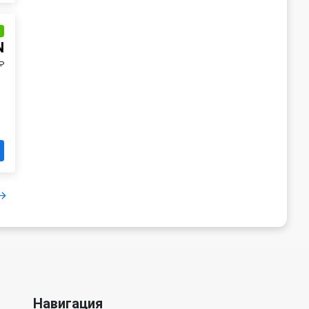
и
N
₽
Навигация