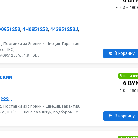
6 BY
~ 2 $
~ 180 
D0951253
,
4H0951253
,
443951253J
,
. Поставки из Японии и Швеции. Гарантия.
 с ДВС):
В корзину
951253A, . 1.9 TDI. .
В наличи
ский
6 BY
~ 2 $
~ 180 
2222
,
.
. Поставки из Японии и Швеции. Гарантия.
 ДВС): , . . . цена за 5 штук, подбором не
В корзину