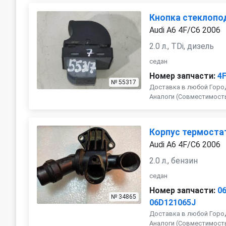
Кнопка стеклопо
Audi A6 4F/C6 2006
2.0 л., TDi, дизель
седан
Номер запчасти:
4
№ 55317
Доставка в любой Город
Аналоги (Совместимость с
Корпус термоста
Audi A6 4F/C6 2006
2.0 л., бензин
седан
Номер запчасти:
0
№ 34865
06D121065J
Доставка в любой Город
Аналоги (Совместимость