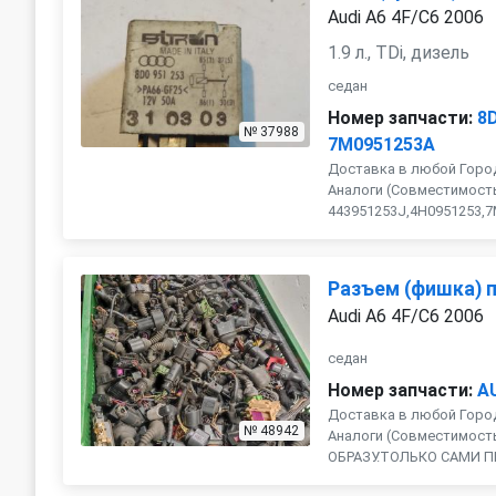
Audi A6 4F/C6 2006
1.9 л., TDi, дизель
седан
Номер запчасти:
8
№ 37988
7M0951253A
Доставка в любой Город
Аналоги (Совместимость
443951253J,4H0951253,7M0
Разъем (фишка) 
Audi A6 4F/C6 2006
седан
Номер запчасти:
A
Доставка в любой Город
№ 48942
Аналоги (Совместимость 
ОБРАЗУ.ТОЛЬКО САМИ П