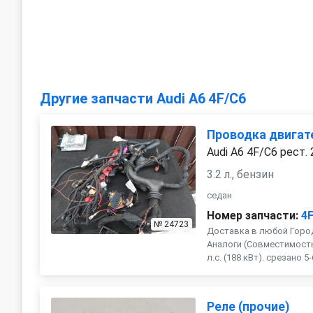
Другие запчасти Audi A6 4F/C6
Проводка двигат
Audi A6 4F/C6 рест.
3.2 л., бензин
седан
Номер запчасти:
4
№ 24723
Доставка в любой Город
Аналоги (Совместимость 
л.с. (188 кВт). срезано 5-
Реле (прочие)