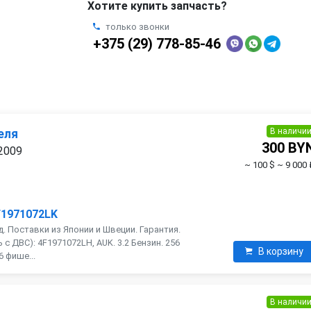
Хотите купить запчасть?
только звонки
+375 (29) 778-85-46
В наличи
еля
300 BY
 2009
~ 100 $
~ 9 000 
F1971072LK
. Поставки из Японии и Швеции. Гарантия.
с ДВС): 4F1971072LH, AUK. 3.2 Бензин. 256
В корзину
6 фише...
В наличи