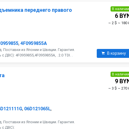
В наличи
дъемника переднего правого
6 BY
~ 2 $
~ 180 
F0959855
,
4F0959855A
. Поставки из Японии и Швеции. Гарантия.
В корзину
 ДВС): 4F0959855,4F0959855A, . 2.0 TDI. .
В наличи
та
9 BY
~ 3 $
~ 270 
6D121111G
,
06D121065L
,
. Поставки из Японии и Швеции. Гарантия.
 с ДВС):