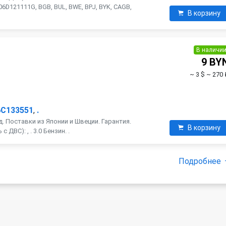
6D121111G, BGB, BUL, BWE, BPJ, BYK, CAGB,
В корзину
В наличи
9 BY
~ 3 $
~ 270 
6C133551
,
.
. Поставки из Японии и Швеции. Гарантия.
В корзину
ДВС): , . 3.0 Бензин. .
Подробнее