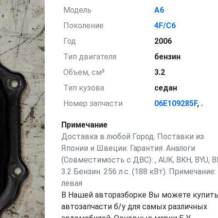
Модель
A6
Поколение
4F/C6
Год
2006
Тип двигателя
бензин
Объем, см³
3.2
Тип кузова
седан
Номер запчасти
06E109285F
,
.
Примечание
Доставка в любой Город. Поставки из
Японии и Швеции. Гарантия. Аналоги
(Совместимость с ДВС): , AUK, BKH, BYU, B
3.2 Бензин. 256 л.с. (188 кВт). Примечание:
левая
В Нашей авторазборке Вы можете купит
автозапчасти б/у для самых различных