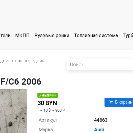
тели
МКПП
Рулевые рейки
Топливная система
Тур
двигателя передняя
F/C6 2006
В наличии
30 BYN
В корзин
~ 10 $
~ 900 ₽
Артикул
44663
Марка
Audi