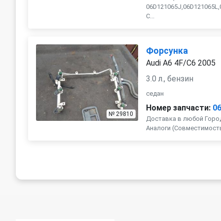
06D121065J,06D121065L,0
C...
Форсунка
Audi A6 4F/C6 2005
3.0 л., бензин
седан
Номер запчасти:
0
№ 29810
Доставка в любой Город
Аналоги (Совместимость с 