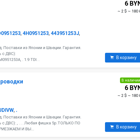
6 BY
~ 2 $
~ 180 
D0951253
,
4H0951253
,
443951253J
,
. Поставки из Японии и Швеции. Гарантия.
 с ДВС):
В корзину
951253A, . 1.9 TDI. .
В наличи
проводки
6 BY
~ 2 $
~ 180 
UDIVW
,
.
. Поставки из Японии и Швеции. Гарантия.
с ДВС): , . . . Любая фишка 5р.ТОЛЬКО ПО
В корзину
РИЕЗЖАЕМ И ВЫ...