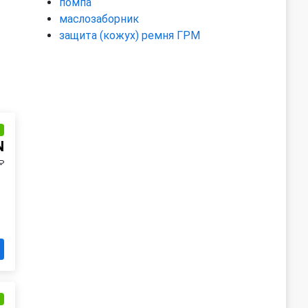
помпа
маслозаборник
защита (кожух) ремня ГРМ
и
N
₽
и