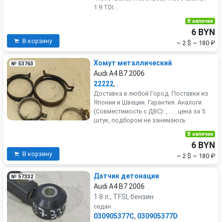
1.9 TDI. .
В наличии
6 BYN
В корзину
~ 2 $
~ 180 ₽
Хомут металлический
№ 53763
Audi A4 B7 2006
22222
,
.
Доставка в любой Город. Поставки из
Японии и Швеции. Гарантия. Аналоги
(Совместимость с ДВС): , . . . цена за 5
штук, подбором не занимаюсь
В наличии
6 BYN
В корзину
~ 2 $
~ 180 ₽
Датчик детонации
№ 57332
Audi A4 B7 2006
1.8 л., TFSI, бензин
седан
030905377C
,
030905377D