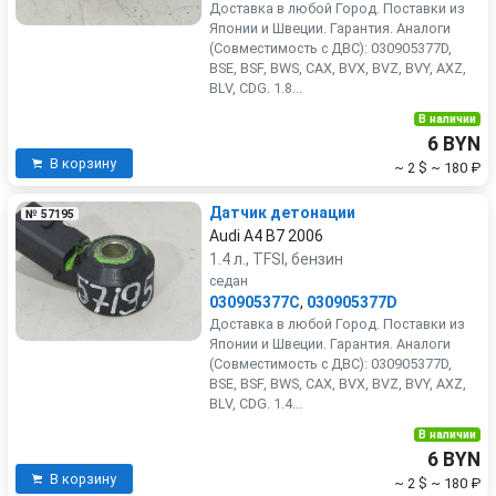
Доставка в любой Город. Поставки из
Японии и Швеции. Гарантия. Аналоги
(Совместимость с ДВС): 030905377D,
BSE, BSF, BWS, CAX, BVX, BVZ, BVY, AXZ,
BLV, CDG. 1.8...
В наличии
6 BYN
В корзину
~ 2 $
~ 180 ₽
Датчик детонации
№ 57195
Audi A4 B7 2006
1.4 л., TFSI, бензин
седан
030905377C
,
030905377D
Доставка в любой Город. Поставки из
Японии и Швеции. Гарантия. Аналоги
(Совместимость с ДВС): 030905377D,
BSE, BSF, BWS, CAX, BVX, BVZ, BVY, AXZ,
BLV, CDG. 1.4...
В наличии
6 BYN
В корзину
~ 2 $
~ 180 ₽