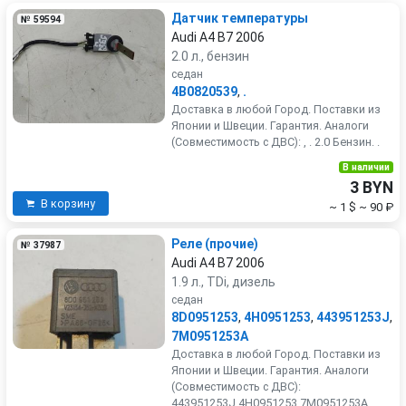
Датчик температуры
№ 59594
Audi A4 B7 2006
2.0 л., бензин
седан
4B0820539
,
.
Доставка в любой Город. Поставки из
Японии и Швеции. Гарантия. Аналоги
(Совместимость с ДВС): , . 2.0 Бензин. .
В наличии
3 BYN
В корзину
~ 1 $
~ 90 ₽
Реле (прочие)
№ 37987
Audi A4 B7 2006
1.9 л., TDi, дизель
седан
8D0951253
,
4H0951253
,
443951253J
,
7M0951253A
Доставка в любой Город. Поставки из
Японии и Швеции. Гарантия. Аналоги
(Совместимость с ДВС):
443951253J,4H0951253,7M0951253A, .