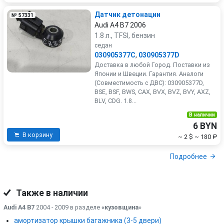
Датчик детонации
№ 57331
Audi A4 B7 2006
1.8 л., TFSI, бензин
седан
030905377C
,
030905377D
Доставка в любой Город. Поставки из
Японии и Швеции. Гарантия. Аналоги
(Совместимость с ДВС): 030905377D,
BSE, BSF, BWS, CAX, BVX, BVZ, BVY, AXZ,
BLV, CDG. 1.8...
В наличии
6 BYN
В корзину
~ 2 $
~ 180 ₽
Подробнее
Также в наличии
Audi A4 B7
2004 - 2009 в разделе
«кузовщина
»
амортизатор крышки багажника (3-5 двери)