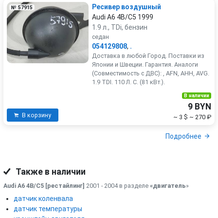
Ресивер воздушный
№ 57915
Audi A6 4B/C5 1999
1.9 л., TDi, бензин
седан
054129808
,
.
Доставка в любой Город. Поставки из
Японии и Швеции. Гарантия. Аналоги
(Совместимость с ДВС): , AFN, AHH, AVG.
1.9 TDI. 110 Л. С. (81 кВт.).
В наличии
9 BYN
В корзину
~ 3 $
~ 270 ₽
Подробнее
Также в наличии
Audi A6 4B/C5 [рестайлинг]
2001 - 2004 в разделе
«двигатель
»
датчик коленвала
датчик температуры