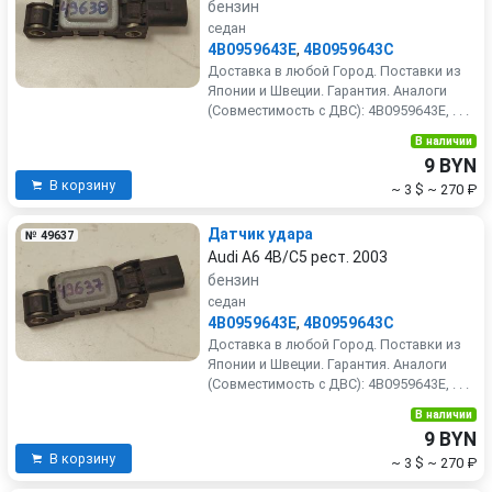
бензин
седан
4B0959643E
,
4B0959643C
Доставка в любой Город. Поставки из
Японии и Швеции. Гарантия. Аналоги
(Совместимость с ДВС): 4B0959643E, . . .
В наличии
9 BYN
В корзину
~ 3 $
~ 270 ₽
Датчик удара
№ 49637
Audi A6 4B/C5 рест. 2003
бензин
седан
4B0959643E
,
4B0959643C
Доставка в любой Город. Поставки из
Японии и Швеции. Гарантия. Аналоги
(Совместимость с ДВС): 4B0959643E, . . .
В наличии
9 BYN
В корзину
~ 3 $
~ 270 ₽