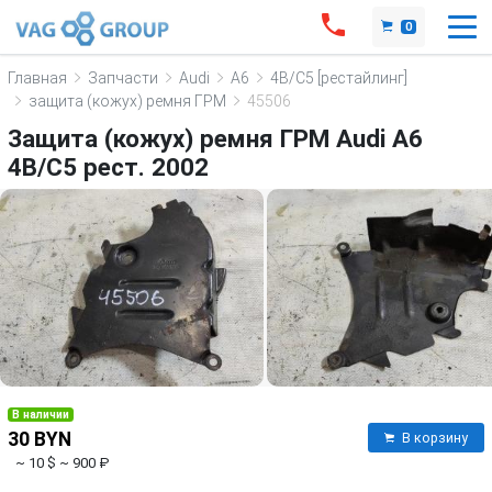
0
Главная
Запчасти
Audi
A6
4B/C5 [рестайлинг]
защита (кожух) ремня ГРМ
45506
Защита (кожух) ремня ГРМ Audi A6
4B/C5 рест. 2002
В наличии
30 BYN
В корзину
~ 10 $
~ 900 ₽