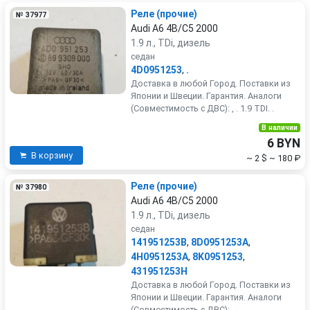
Реле (прочие)
№ 37977
Audi A6 4B/C5 2000
1.9 л., TDi, дизель
седан
4D0951253
,
.
Доставка в любой Город. Поставки из
Японии и Швеции. Гарантия. Аналоги
(Совместимость с ДВС): , . 1.9 TDI. .
В наличии
6 BYN
В корзину
~ 2 $
~ 180 ₽
Реле (прочие)
№ 37980
Audi A6 4B/C5 2000
1.9 л., TDi, дизель
седан
141951253B
,
8D0951253A
,
4H0951253A
,
8K0951253
,
431951253H
Доставка в любой Город. Поставки из
Японии и Швеции. Гарантия. Аналоги
(Совместимость с ДВС):