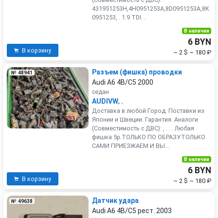
431951253H,4H0951253A,8D0951253A,8K
0951253, . 1.9 TDI. .
В наличии
6 BYN
В корзину
~ 2 $
~ 180 ₽
Разъем (фишка) проводки
№ 48941
Audi A6 4B/C5 2000
седан
AUDIVW
,
.
Доставка в любой Город. Поставки из
Японии и Швеции. Гарантия. Аналоги
(Совместимость с ДВС): , . . . Любая
фишка 5р.ТОЛЬКО ПО ОБРАЗУ.ТОЛЬКО
САМИ ПРИЕЗЖАЕМ И ВЫ...
В наличии
6 BYN
В корзину
~ 2 $
~ 180 ₽
Датчик удара
№ 49638
Audi A6 4B/C5 рест. 2003