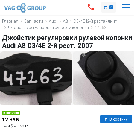
0
Главная
Запчасти
Audi
A8
D3/4E [2-й рестайлинг]
Джойстик регулировки рулевой колонки
47263
Джойстик регулировки рулевой колонки
Audi A8 D3/4E 2-й рест. 2007
В наличии
12 BYN
В корзину
~ 4 $
~ 360 ₽