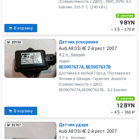
(Совместимость с ДВС): , BMC, BVN. 4.2
Бензин. 326 Л. С. (240 кВт.).
В наличии
9 BYN
В корзину
~ 3 $
~ 270 ₽
Датчик ускорения
№ 20194
Audi A8 D3/4E 2-й рест. 2007
4.2 л., бензин
седан
8E0907637A
,
8E0907637B
Доставка в любой Город. Поставки из
Японии и Швеции. Гарантия. Аналоги
(Совместимость с ДВС):
8E0907637A,8E0907637B, . 4.2 Бензин. .
В наличии
12 BYN
В корзину
~ 4 $
~ 360 ₽
Датчик удара
№ 35767
Audi A8 D3/4E 2-й рест. 2007
3.2 л., бензин