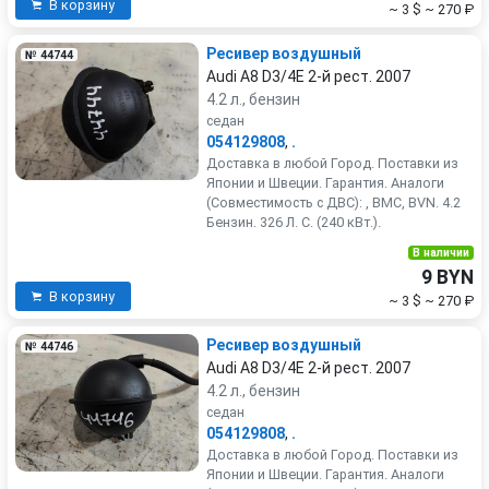
В корзину
~ 3 $
~ 270 ₽
Ресивер воздушный
№ 44744
Audi A8 D3/4E 2-й рест. 2007
4.2 л., бензин
седан
054129808
,
.
Доставка в любой Город. Поставки из
Японии и Швеции. Гарантия. Аналоги
(Совместимость с ДВС): , BMC, BVN. 4.2
Бензин. 326 Л. С. (240 кВт.).
В наличии
9 BYN
В корзину
~ 3 $
~ 270 ₽
Ресивер воздушный
№ 44746
Audi A8 D3/4E 2-й рест. 2007
4.2 л., бензин
седан
054129808
,
.
Доставка в любой Город. Поставки из
Японии и Швеции. Гарантия. Аналоги