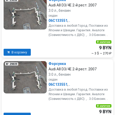
№ 29808
Audi A8 D3/4E 2-й рест. 2007
3.0 л., бензин
седан
06C133551
,
.
Доставка в любой Город. Поставки из
Японии и Швеции. Гарантия. Аналоги
(Совместимость с ДВС): , . 3.0 Бензин. .
В наличии
9 BYN
В корзину
~ 3 $
~ 270 ₽
Форсунка
№ 29809
Audi A8 D3/4E 2-й рест. 2007
3.0 л., бензин
седан
06C133551
,
.
Доставка в любой Город. Поставки из
Японии и Швеции. Гарантия. Аналоги
(Совместимость с ДВС): , . 3.0 Бензин. .
В наличии
9 BYN