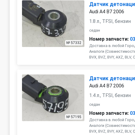
Датчик детонац
Audi A4 B7 2006
1.8 л., TFSI, бензин
седан
Номер запчасти:
0
№ 57332
Доставка в любой Город
Аналоги (Совместимость 
BVX, BVZ, BVY, AXZ, BLV, CD
Датчик детонац
Audi A4 B7 2006
1.4 л., TFSI, бензин
седан
Номер запчасти:
0
№ 57195
Доставка в любой Город
Аналоги (Совместимость 
BVX, BVZ, BVY, AXZ, BLV, CD