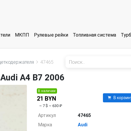
тели
МКПП
Рулевые рейки
Топливная система
Тур
щеткодержателя
47465
Audi A4 B7 2006
В наличии
21 BYN
В корзин
~ 7 $
~ 630 ₽
Артикул
47465
Марка
Audi