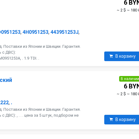
6 BY
~ 2 $
~ 180 
D0951253
,
4H0951253
,
443951253J
,
. Поставки из Японии и Швеции. Гарантия.
 с ДВС):
В корзину
951253A, . 1.9 TDI. .
В наличи
ский
6 BY
~ 2 $
~ 180 
2222
,
.
. Поставки из Японии и Швеции. Гарантия.
 ДВС): , . . . цена за 5 штук, подбором не
В корзину