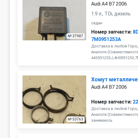
Audi A4 B7 2006
1.9 л., TDi, дизель
седан
Номер запчасти:
8
№ 37987
7M0951253A
Доставка в любой Город
Аналоги (Совместимость
443951253J,4H0951253,7M0
Хомут металличе
Audi A4 B7 2006
Номер запчасти:
2
Доставка в любой Город
Аналоги (Совместимость с
№ 53763
занимаюсь