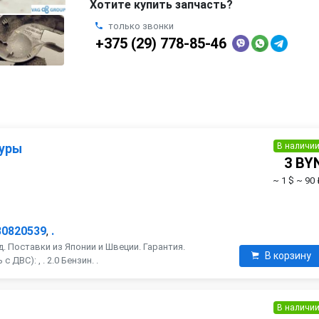
Хотите купить запчасть?
только звонки
+375 (29) 778-85-46
В наличи
туры
3 BY
~ 1 $
~ 90 
B0820539
,
.
. Поставки из Японии и Швеции. Гарантия.
В корзину
ДВС): , . 2.0 Бензин. .
В наличи