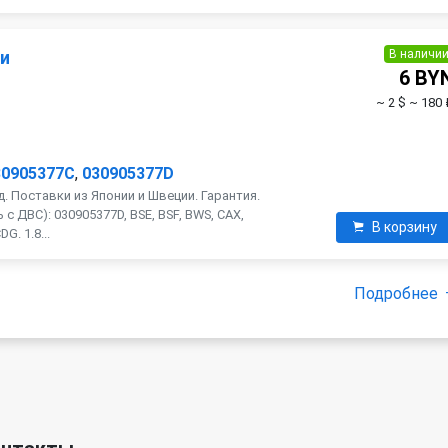
В наличи
ии
6 BY
~ 2 $
~ 180 
30905377C
,
030905377D
. Поставки из Японии и Швеции. Гарантия.
с ДВС): 030905377D, BSE, BSF, BWS, CAX,
В корзину
G. 1.8...
Подробнее