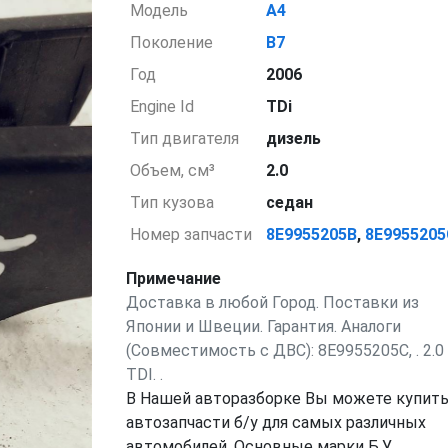
Модель
A4
Поколение
B7
Год
2006
Engine Id
TDi
Тип двигателя
дизель
Объем, см³
2.0
Тип кузова
седан
Номер запчасти
8E9955205B
,
8E995520
Примечание
Доставка в любой Город. Поставки из
Японии и Швеции. Гарантия. Аналоги
(Совместимость с ДВС): 8E9955205C, . 2.0
TDI. .
В Нашей авторазборке Вы можете купит
автозапчасти б/у для самых различных
автомобилей. Основные марки Б.У.