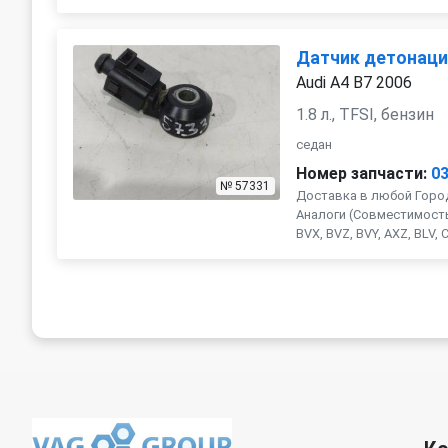
Датчик детонац
Audi A4 B7 2006
1.8 л., TFSI, бензин
седан
Номер запчасти:
0
№ 57331
Доставка в любой Город
Аналоги (Совместимость 
BVX, BVZ, BVY, AXZ, BLV, CD