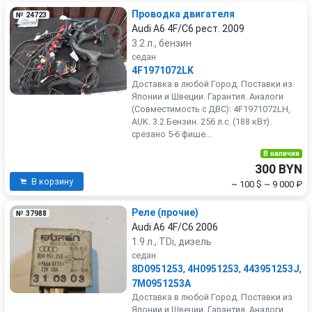
Проводка двигателя
№ 24723
Audi A6 4F/C6 рест. 2009
3.2 л., бензин
седан
4F1971072LK
Доставка в любой Город. Поставки из
Японии и Швеции. Гарантия. Аналоги
(Совместимость с ДВС): 4F1971072LH,
AUK. 3.2 Бензин. 256 л.с. (188 кВт).
срезано 5-6 фише...
В наличии
300 BYN
В корзину
~ 100 $
~ 9 000 ₽
Реле (прочие)
№ 37988
Audi A6 4F/C6 2006
1.9 л., TDi, дизель
седан
8D0951253
,
4H0951253
,
443951253J
,
7M0951253A
Доставка в любой Город. Поставки из
Японии и Швеции. Гарантия. Аналоги