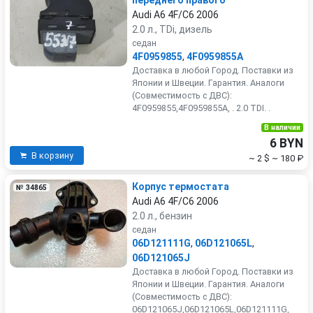
переднего правого
Audi A6 4F/C6 2006
2.0 л., TDi, дизель
седан
4F0959855
,
4F0959855A
Доставка в любой Город. Поставки из
Японии и Швеции. Гарантия. Аналоги
(Совместимость с ДВС):
4F0959855,4F0959855A, . 2.0 TDI. .
В наличии
6 BYN
В корзину
~ 2 $
~ 180 ₽
Корпус термостата
№ 34865
Audi A6 4F/C6 2006
2.0 л., бензин
седан
06D121111G
,
06D121065L
,
06D121065J
Доставка в любой Город. Поставки из
Японии и Швеции. Гарантия. Аналоги
(Совместимость с ДВС):
06D121065J,06D121065L,06D121111G,