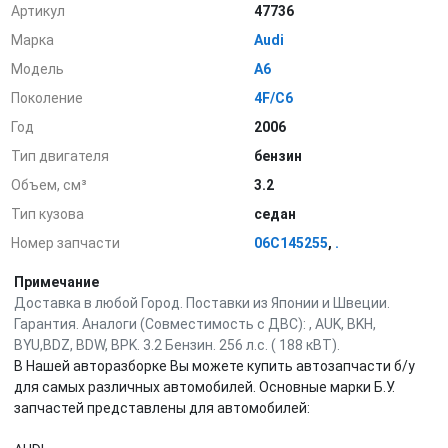
Артикул
47736
Марка
Audi
Модель
A6
Поколение
4F/C6
Год
2006
Тип двигателя
бензин
Объем, см³
3.2
Тип кузова
седан
Номер запчасти
06C145255
,
.
Примечание
Доставка в любой Город. Поставки из Японии и Швеции.
Гарантия. Аналоги (Совместимость с ДВС): , AUK, BKH,
BYU,BDZ, BDW, BPK. 3.2 Бензин. 256 л.с. ( 188 кВТ).
В Нашей авторазборке Вы можете купить автозапчасти б/у
для самых различных автомобилей. Основные марки Б.У.
запчастей представлены для автомобилей: