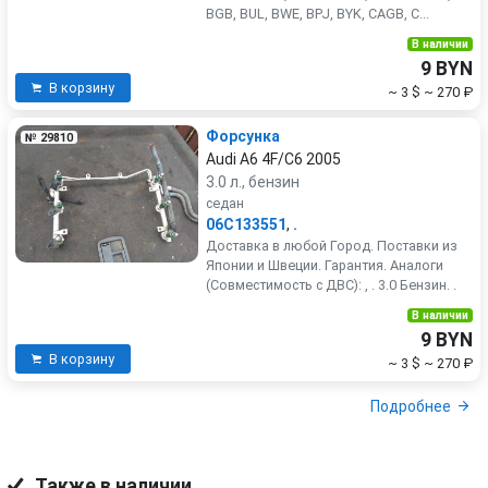
BGB, BUL, BWE, BPJ, BYK, CAGB, C...
В наличии
9 BYN
В корзину
~ 3 $
~ 270 ₽
Форсунка
№ 29810
Audi A6 4F/C6 2005
3.0 л., бензин
седан
06C133551
,
.
Доставка в любой Город. Поставки из
Японии и Швеции. Гарантия. Аналоги
(Совместимость с ДВС): , . 3.0 Бензин. .
В наличии
9 BYN
В корзину
~ 3 $
~ 270 ₽
Подробнее
Также в наличии