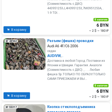
(Совместимость с ДВС):
443951253J,4H0951253,7M0951253A, .
1.9 TDI. .
В наличии
6 BYN
В корзину
~ 2 $
~ 180 ₽
Разъем (фишка) проводки
№ 48942
Audi A6 4F/C6 2006
седан
AUDIVW
,
.
Доставка в любой Город. Поставки из
Японии и Швеции. Гарантия. Аналоги
(Совместимость с ДВС): , . . . Любая
фишка 5р.ТОЛЬКО ПО ОБРАЗУ.ТОЛЬКО
САМИ ПРИЕЗЖАЕМ И ВЫ...
В наличии
6 BYN
В корзину
~ 2 $
~ 180 ₽
Кнопка стеклоподъемника
№ 55317