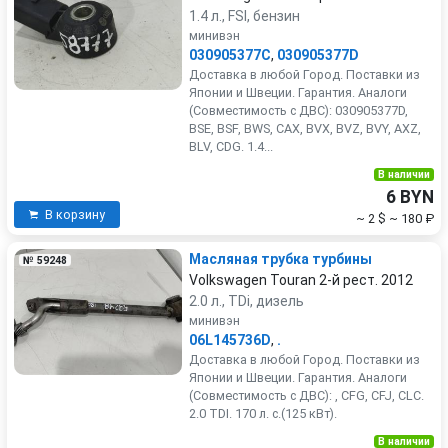
1.4 л., FSI, бензин
минивэн
030905377C
,
030905377D
Доставка в любой Город. Поставки из
Японии и Швеции. Гарантия. Аналоги
(Совместимость с ДВС): 030905377D,
BSE, BSF, BWS, CAX, BVX, BVZ, BVY, AXZ,
BLV, CDG. 1.4...
В наличии
6 BYN
В корзину
~ 2 $
~ 180 ₽
Масляная трубка турбины
№ 59248
Volkswagen Touran 2-й рест. 2012
2.0 л., TDi, дизель
минивэн
06L145736D
,
.
Доставка в любой Город. Поставки из
Японии и Швеции. Гарантия. Аналоги
(Совместимость с ДВС): , CFG, CFJ, CLC.
2.0 TDI. 170 л. с.(125 кВт).
В наличии