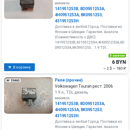
минивэн
141951253B
,
8D0951253A
,
4H0951253A
,
8K0951253
,
431951253H
Доставка в любой Город. Поставки из
Японии и Швеции. Гарантия. Аналоги
(Совместимость с ДВС):
141951253B,431951253H,4H0951253A,8D
0951253A,8K0951253, . 1.9 TDI....
В наличии
6 BYN
В корзину
~ 2 $
~ 180 ₽
Реле (прочие)
№ 39460
Volkswagen Touran рест. 2006
1.9 л., TDi, дизель
минивэн
141951253B
,
8D0951253A
,
4H0951253A
,
8K0951253
,
431951253H
Доставка в любой Город. Поставки из
Японии и Швеции. Гарантия. Аналоги