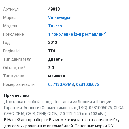
Артикул
49018
Марка
Volkswagen
Модель
Touran
Поколение
1 поколение [2-й рестайлинг]
Год
2012
Engine Id
TDi
Тип двигателя
дизель
Объем, см³
2.0
Тип кузова
минивэн
Номер запчасти
057130764AB
,
0281006075
Примечание
Доставка в любой Город. Поставки из Японии и Швеции.
Гарантия. Аналоги (Совместимость с ДВС): 0281006075, CLCA,
CFHC, CFJA, CFJB, CFHF, CLCB,. 2.0 TDI. 140 л.с. (103 кВт).
В Нашей авторазборке Вы можете купить автозапчасти б/у
для самых различных автомобилей. Основные марки Б.У.