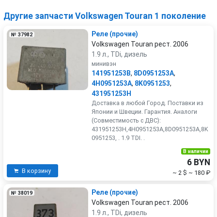
Другие запчасти Volkswagen Touran 1 поколение
Реле (прочие)
№ 37982
Volkswagen Touran рест. 2006
1.9 л., TDi, дизель
минивэн
141951253B
,
8D0951253A
,
4H0951253A
,
8K0951253
,
431951253H
Доставка в любой Город. Поставки из
Японии и Швеции. Гарантия. Аналоги
(Совместимость с ДВС):
431951253H,4H0951253A,8D0951253A,8K
0951253, . 1.9 TDI. .
В наличии
6 BYN
В корзину
~ 2 $
~ 180 ₽
Реле (прочие)
№ 38019
Volkswagen Touran рест. 2006
1.9 л., TDi, дизель