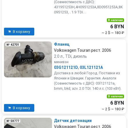
(Совместимость с ДВС):
431951253H,4H0951253A,8D0951253A,8K
0951253, . 1.9 TDI. .
В наличии
6 BYN
В корзину
~ 2 $
~ 180 ₽
Фланец
№ 42701
Volkswagen Touran рест. 2006
2.0 л., TDi, дизель
минивэн
03G121121D
,
03L121121A
Доставка в любой Город. Поставки из
Японии и Швеции. Гарантия. Аналоги
(Совместимость с ДВС): 03l121121a,
bmm, bkd, azv. 2.0 TDI. 140 л.с. (103 кВт).
В наличии
6 BYN
В корзину
~ 2 $
~ 180 ₽
Датчик детонации
№ 58777
Volkswagen Touran рест. 2006