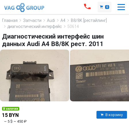
0
Главная
Запчасти
Audi
A4
B8/8K [рестайлинг]
диагностический интерфейс
50614
Диагностический интерфейс шин
данных Audi A4 B8/8K рест. 2011
В наличии
15 BYN
В корзину
~ 5 $
~ 450 ₽