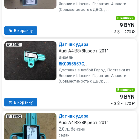
Японии и Швеции. Гарантия. Аналоги
(Совместимость с ДВС): , . . .
В наличии
9 BYN
В корзину
~ 3 $
~ 270 ₽
Датчик удара
№ 37651
Audi A4 B8/8K рест. 2011
дизель
8K0955557C
,
.
Доставка в любой Город. Поставки из
Японии и Швеции. Гарантия. Аналоги
(Совместимость с ДВС): , . . .
В наличии
9 BYN
В корзину
~ 3 $
~ 270 ₽
Датчик удара
№ 19852
Audi A4 B8/8K рест. 2011
2.0 л., бензин
седан