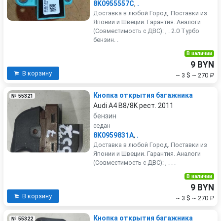
8K0955557C
,
.
Доставка в любой Город. Поставки из
Японии и Швеции. Гарантия. Аналоги
(Совместимость с ДВС): , . 2.0 Турбо
бензин. .
В наличии
9 BYN
В корзину
~ 3 $
~ 270 ₽
Кнопка открытия багажника
№ 55321
Audi A4 B8/8K рест. 2011
бензин
седан
8K0959831A
,
.
Доставка в любой Город. Поставки из
Японии и Швеции. Гарантия. Аналоги
(Совместимость с ДВС): , . . .
В наличии
9 BYN
В корзину
~ 3 $
~ 270 ₽
Кнопка открытия багажника
№ 55322