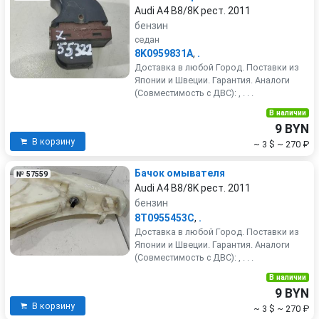
Audi A4 B8/8K рест. 2011
бензин
седан
8K0959831A
,
.
Доставка в любой Город. Поставки из
Японии и Швеции. Гарантия. Аналоги
(Совместимость с ДВС): , . . .
В наличии
9 BYN
В корзину
~ 3 $
~ 270 ₽
Бачок омывателя
№ 57559
Audi A4 B8/8K рест. 2011
бензин
8T0955453C
,
.
Доставка в любой Город. Поставки из
Японии и Швеции. Гарантия. Аналоги
(Совместимость с ДВС): , . . .
В наличии
9 BYN
В корзину
~ 3 $
~ 270 ₽