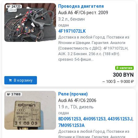
Проводка двигателя
№ 24723
Audi A6 4F/C6 рест. 2009
3.2 л., бензин
седан
4F1971072LK
Доставка в любой Город. Поставки из
Японии и Швеции. Гарантия. Аналоги
(Совместимость с ДВС): 4F1971072LH,
AUK. 3.2 Бензин. 256 л.с. (188 кВт).
срезано 5-6 фише...
В наличии
300 BYN
В корзину
~ 100 $
~ 9 000 ₽
Реле (прочие)
№ 37988
Audi A6 4F/C6 2006
1.9 л., TDi, дизель
седан
8D0951253
,
4H0951253
,
443951253J
,
7M0951253A
Доставка в любой Город. Поставки из
Японии и Швеции. Гарантия. Аналоги