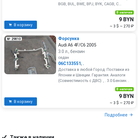
BGB, BUL, BWE, BPJ, BYK, CAGB, C...
В наличии
9 BYN
В корзину
~ 3 $
~ 270 ₽
Форсунка
№ 29810
Audi A6 4F/C6 2005
3.0 л., бензин
седан
06C133551
,
.
Доставка в любой Город. Поставки из
Японии и Швеции. Гарантия. Аналоги
(Совместимость с ДВС): , . 3.0 Бензин. .
В наличии
9 BYN
В корзину
~ 3 $
~ 270 ₽
Подробнее
Также в наличии