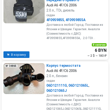
переднего правого
Audi A6 4F/C6 2006
2.0 л., TDi, дизель
седан
4F0959855
,
4F0959855A
Доставка в любой Город. Поставки из
Японии и Швеции. Гарантия. Аналоги
(Совместимость с ДВС):
4F0959855,4F0959855A, . 2.0 TDI. .
В наличии
6 BYN
В корзину
~ 2 $
~ 180 ₽
Корпус термостата
№ 34865
Audi A6 4F/C6 2006
2.0 л., бензин
седан
06D121111G
,
06D121065L
,
06D121065J
Доставка в любой Город. Поставки из
Японии и Швеции. Гарантия. Аналоги
(Совместимость с ДВС):
06D121065J,06D121065L,06D121111G,