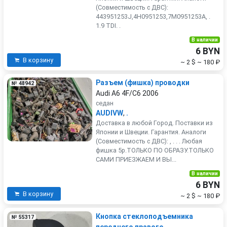
(Совместимость с ДВС):
443951253J,4H0951253,7M0951253A, .
1.9 TDI. .
В наличии
6 BYN
В корзину
~ 2 $
~ 180 ₽
Разъем (фишка) проводки
№ 48942
Audi A6 4F/C6 2006
седан
AUDIVW
,
.
Доставка в любой Город. Поставки из
Японии и Швеции. Гарантия. Аналоги
(Совместимость с ДВС): , . . . Любая
фишка 5р.ТОЛЬКО ПО ОБРАЗУ.ТОЛЬКО
САМИ ПРИЕЗЖАЕМ И ВЫ...
В наличии
6 BYN
В корзину
~ 2 $
~ 180 ₽
Кнопка стеклоподъемника
№ 55317