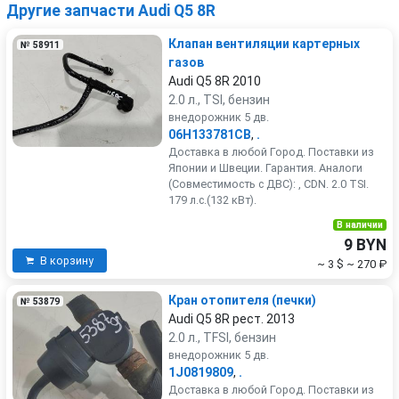
Другие запчасти Audi Q5 8R
Клапан вентиляции картерных
№ 58911
газов
Audi Q5 8R 2010
2.0 л., TSI, бензин
внедорожник 5 дв.
06H133781CB
,
.
Доставка в любой Город. Поставки из
Японии и Швеции. Гарантия. Аналоги
(Совместимость с ДВС): , CDN. 2.0 TSI.
179 л.с.(132 кВт).
В наличии
9 BYN
В корзину
~ 3 $
~ 270 ₽
Кран отопителя (печки)
№ 53879
Audi Q5 8R рест. 2013
2.0 л., TFSI, бензин
внедорожник 5 дв.
1J0819809
,
.
Доставка в любой Город. Поставки из