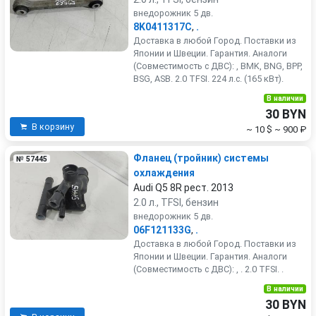
внедорожник 5 дв.
8K0411317C
,
.
Доставка в любой Город. Поставки из
Японии и Швеции. Гарантия. Аналоги
(Совместимость с ДВС): , BMK, BNG, BPP,
BSG, ASB. 2.0 TFSI. 224 л.с. (165 кВт).
В наличии
30 BYN
В корзину
~ 10 $
~ 900 ₽
Фланец (тройник) системы
№ 57445
охлаждения
Audi Q5 8R рест. 2013
2.0 л., TFSI, бензин
внедорожник 5 дв.
06F121133G
,
.
Доставка в любой Город. Поставки из
Японии и Швеции. Гарантия. Аналоги
(Совместимость с ДВС): , . 2.0 TFSI. .
В наличии
30 BYN