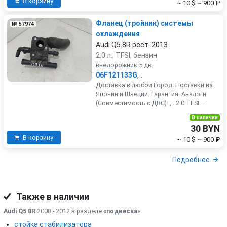
В корзину
~ 10 $
~ 900 ₽
Фланец (тройник) системы
№ 57974
охлаждения
Audi Q5 8R рест. 2013
2.0 л., TFSI, бензин
внедорожник 5 дв.
06F121133G
,
.
Доставка в любой Город. Поставки из
Японии и Швеции. Гарантия. Аналоги
(Совместимость с ДВС): , . 2.0 TFSI. .
В наличии
30 BYN
В корзину
~ 10 $
~ 900 ₽
Подробнее
Также в наличии
Audi Q5 8R
2008 - 2012 в разделе
«подвеска
»
стойка стабилизатора