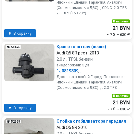
Японии и Швеции. Гарантия. Аналоги
(Совместимость с ДВС): , CDNC. 2.0 TFSI.
211 л.с. (150 кВт).
В наличии
21 BYN
В корзину
~ 7 $
~ 630 ₽
Кран отопителя (печки)
№ 58476
Audi Q5 8R рест. 2013
2.0 л., TFSI, бензин
внедорожник 5 дв.
1J0819809
,
.
Доставка в любой Город. Поставки из
Японии и Швеции. Гарантия. Аналоги
(Совместимость с ДВС): , . 2.0 TFSI. .
В наличии
21 BYN
В корзину
~ 7 $
~ 630 ₽
Стойка стабилизатора передняя
№ 52568
Audi Q5 8R 2010
2.0 л., TFSI, бензин