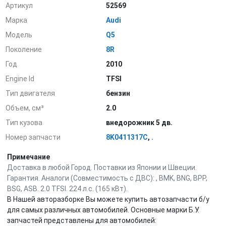
Артикул
52569
Марка
Audi
Модель
Q5
Поколение
8R
Год
2010
Engine Id
TFSI
Тип двигателя
бензин
Объем, см³
2.0
Тип кузова
внедорожник 5 дв.
Номер запчасти
8K0411317C
,
.
Примечание
Доставка в любой Город. Поставки из Японии и Швеции.
Гарантия. Аналоги (Совместимость с ДВС): , BMK, BNG, BPP,
BSG, ASB. 2.0 TFSI. 224 л.с. (165 кВт).
В Нашей авторазборке Вы можете купить автозапчасти б/у
для самых различных автомобилей. Основные марки Б.У.
запчастей представлены для автомобилей: