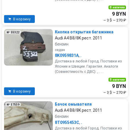
В наличии
9 BYN
В корзину
~ 3 $
~ 270 ₽
Кнопка открытия багажника
№ 55322
Audi A4 B8/8K рест. 2011
бензин
седан
8K0959831A
,
.
Доставка в любой Город. Поставки из
Японии и Швеции. Гарантия. Аналоги
(Совместимость с ДВС): , . . .
В наличии
9 BYN
В корзину
~ 3 $
~ 270 ₽
Бачок омывателя
№ 57559
Audi A4 B8/8K рест. 2011
бензин
8T0955453C
,
.
Доставка в любой Город. Поставки из