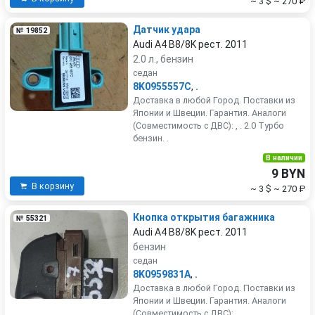
~ 3 $
~ 270 ₽
Датчик удара
№ 19852
Audi A4 B8/8K рест. 2011
2.0 л., бензин
седан
8K0955557C
,
.
Доставка в любой Город. Поставки из
Японии и Швеции. Гарантия. Аналоги
(Совместимость с ДВС): , . 2.0 Турбо
бензин. .
В наличии
9 BYN
В корзину
~ 3 $
~ 270 ₽
Кнопка открытия багажника
№ 55321
Audi A4 B8/8K рест. 2011
бензин
седан
8K0959831A
,
.
Доставка в любой Город. Поставки из
Японии и Швеции. Гарантия. Аналоги
(Совместимость с ДВС): , . . .