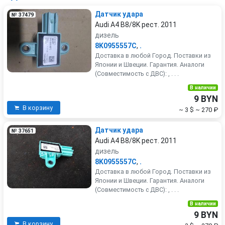
Датчик удара
№ 37479
Audi A4 B8/8K рест. 2011
дизель
8K0955557C
,
.
Доставка в любой Город. Поставки из
Японии и Швеции. Гарантия. Аналоги
(Совместимость с ДВС): , . . .
В наличии
9 BYN
В корзину
~ 3 $
~ 270 ₽
Датчик удара
№ 37651
Audi A4 B8/8K рест. 2011
дизель
8K0955557C
,
.
Доставка в любой Город. Поставки из
Японии и Швеции. Гарантия. Аналоги
(Совместимость с ДВС): , . . .
В наличии
9 BYN
В корзину