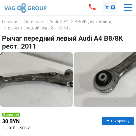
0
Главная
Запчасти
Audi
A4
B8/8K [рестайлинг]
рычаг передний левый
52642
Рычаг передний левый Audi A4 B8/8K
рест. 2011
В наличии
30 BYN
В корзину
~ 10 $
~ 900 ₽