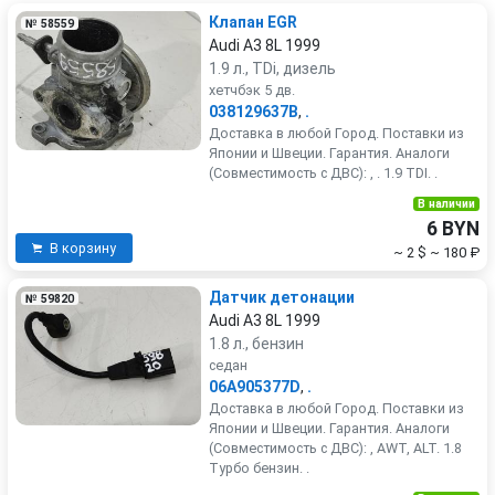
Клапан EGR
№ 58559
Audi A3 8L 1999
1.9 л., TDi, дизель
хетчбэк 5 дв.
038129637B
,
.
Доставка в любой Город. Поставки из
Японии и Швеции. Гарантия. Аналоги
(Совместимость с ДВС): , . 1.9 TDI. .
В наличии
6 BYN
В корзину
~ 2 $
~ 180 ₽
Датчик детонации
№ 59820
Audi A3 8L 1999
1.8 л., бензин
седан
06A905377D
,
.
Доставка в любой Город. Поставки из
Японии и Швеции. Гарантия. Аналоги
(Совместимость с ДВС): , AWT, ALT. 1.8
Турбо бензин. .