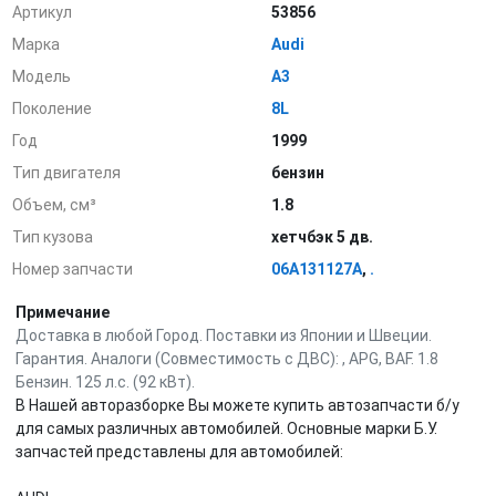
Артикул
53856
Марка
Audi
Модель
A3
Поколение
8L
Год
1999
Тип двигателя
бензин
Объем, см³
1.8
Тип кузова
хетчбэк 5 дв.
Номер запчасти
06A131127A
,
.
Примечание
Доставка в любой Город. Поставки из Японии и Швеции.
Гарантия. Аналоги (Совместимость с ДВС): , APG, BAF. 1.8
Бензин. 125 л.с. (92 кВт).
В Нашей авторазборке Вы можете купить автозапчасти б/у
для самых различных автомобилей. Основные марки Б.У.
запчастей представлены для автомобилей: