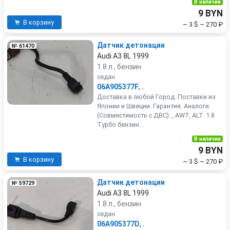
В наличии
9 BYN
В корзину
~ 3 $
~ 270 ₽
Датчик детонации
№ 61470
Audi A3 8L 1999
1.8 л., бензин
седан
06A905377F
,
.
Доставка в любой Город. Поставки из
Японии и Швеции. Гарантия. Аналоги
(Совместимость с ДВС): , AWT, ALT. 1.8
Турбо бензин. .
В наличии
9 BYN
В корзину
~ 3 $
~ 270 ₽
Датчик детонации
№ 59729
Audi A3 8L 1999
1.8 л., бензин
седан
06A905377D
,
.