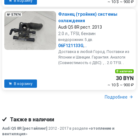
В корзину
~ 10 $
~ 900 ₽
Фланец (тройник) системы
№ 57974
охлаждения
Audi Q5 8R рест. 2013
2.0 л., TFSI, бензин
внедорожник 5 дв.
06F121133G
,
.
Доставка в любой Город. Поставки из
Японии и Швеции. Гарантия. Аналоги
(Совместимость с ДВС): , . 2.0 TFSI. .
В наличии
30 BYN
В корзину
~ 10 $
~ 900 ₽
Подробнее
Также в наличии
Audi Q5 8R [рестайлинг]
2012 - 2017 в разделе
«отопление и
вентиляция
»