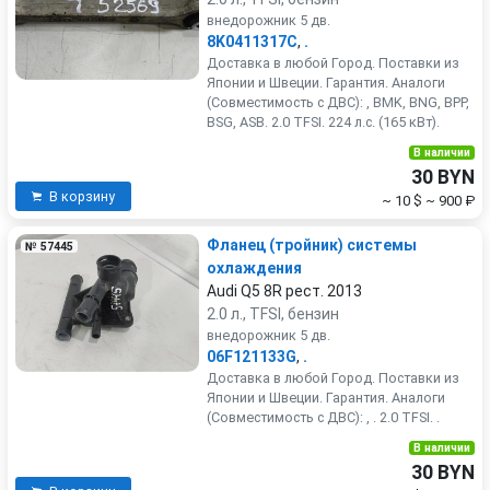
внедорожник 5 дв.
8K0411317C
,
.
Доставка в любой Город. Поставки из
Японии и Швеции. Гарантия. Аналоги
(Совместимость с ДВС): , BMK, BNG, BPP,
BSG, ASB. 2.0 TFSI. 224 л.с. (165 кВт).
В наличии
30 BYN
В корзину
~ 10 $
~ 900 ₽
Фланец (тройник) системы
№ 57445
охлаждения
Audi Q5 8R рест. 2013
2.0 л., TFSI, бензин
внедорожник 5 дв.
06F121133G
,
.
Доставка в любой Город. Поставки из
Японии и Швеции. Гарантия. Аналоги
(Совместимость с ДВС): , . 2.0 TFSI. .
В наличии
30 BYN