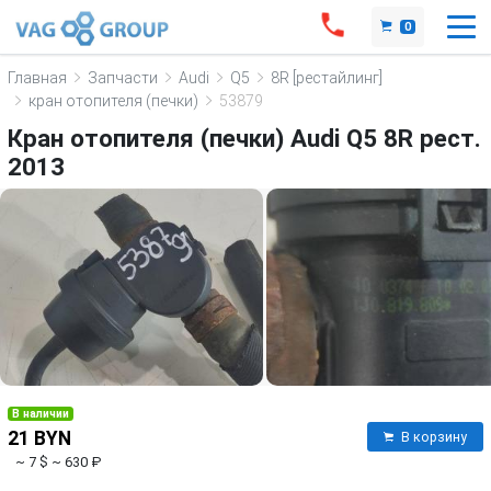
0
Главная
Запчасти
Audi
Q5
8R [рестайлинг]
кран отопителя (печки)
53879
Кран отопителя (печки) Audi Q5 8R рест.
2013
В наличии
21 BYN
В корзину
~ 7 $
~ 630 ₽