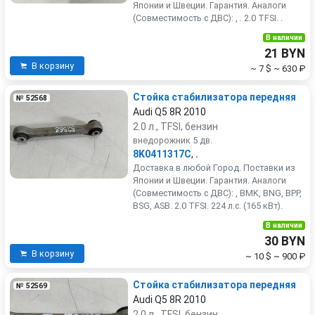
Японии и Швеции. Гарантия. Аналоги
(Совместимость с ДВС): , . 2.0 TFSI. .
В наличии
21 BYN
В корзину
~ 7 $
~ 630 ₽
Стойка стабилизатора передняя
№ 52568
Audi Q5 8R 2010
2.0 л., TFSI, бензин
внедорожник 5 дв.
8K0411317C
,
.
Доставка в любой Город. Поставки из
Японии и Швеции. Гарантия. Аналоги
(Совместимость с ДВС): , BMK, BNG, BPP,
BSG, ASB. 2.0 TFSI. 224 л.с. (165 кВт).
В наличии
30 BYN
В корзину
~ 10 $
~ 900 ₽
Стойка стабилизатора передняя
№ 52569
Audi Q5 8R 2010
2.0 л., TFSI, бензин