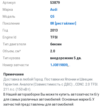
Артикул
53879
Марка
Audi
Модель
Q5
Поколение
8R [рестайлинг]
Год
2013
Engine Id
TFSI
Тип двигателя
бензин
Объем, см³
2.0
Тип кузова
внедорожник 5 дв.
Номер запчасти
1J0819809
,
.
Примечание
Доставка в любой Город. Поставки из Японии и Швеции.
Гарантия. Аналоги (Совместимость с ДВС): , CDNC. 2.0 TFSI.
211 л.с. (150 кВт).
В Нашей авторазборке Вы можете купить автозапчасти б/у
для самых различных автомобилей. Основные марки Б.У.
запчастей представлены для автомобилей: