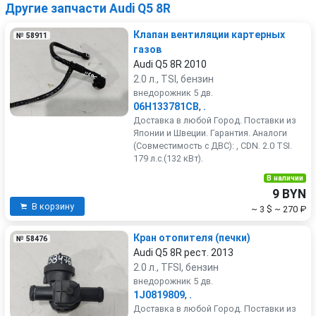
Другие запчасти Audi Q5 8R
Клапан вентиляции картерных
№ 58911
газов
Audi Q5 8R 2010
2.0 л., TSI, бензин
внедорожник 5 дв.
06H133781CB
,
.
Доставка в любой Город. Поставки из
Японии и Швеции. Гарантия. Аналоги
(Совместимость с ДВС): , CDN. 2.0 TSI.
179 л.с.(132 кВт).
В наличии
9 BYN
В корзину
~ 3 $
~ 270 ₽
Кран отопителя (печки)
№ 58476
Audi Q5 8R рест. 2013
2.0 л., TFSI, бензин
внедорожник 5 дв.
1J0819809
,
.
Доставка в любой Город. Поставки из