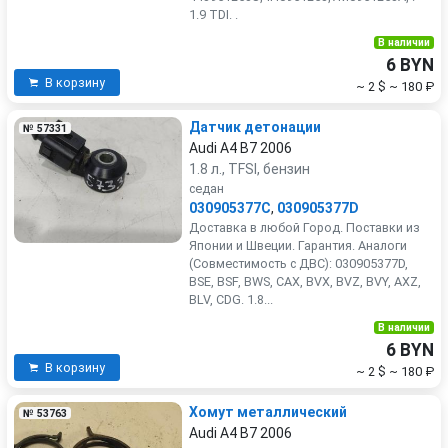
1.9 TDI. .
В наличии
6 BYN
В корзину
~ 2 $
~ 180 ₽
Датчик детонации
№ 57331
Audi A4 B7 2006
1.8 л., TFSI, бензин
седан
030905377C
,
030905377D
Доставка в любой Город. Поставки из
Японии и Швеции. Гарантия. Аналоги
(Совместимость с ДВС): 030905377D,
BSE, BSF, BWS, CAX, BVX, BVZ, BVY, AXZ,
BLV, CDG. 1.8...
В наличии
6 BYN
В корзину
~ 2 $
~ 180 ₽
Хомут металлический
№ 53763
Audi A4 B7 2006