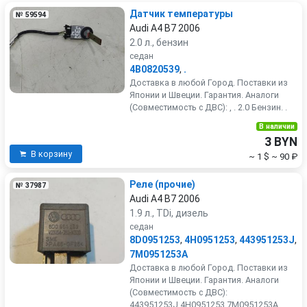
Датчик температуры
№ 59594
Audi A4 B7 2006
2.0 л., бензин
седан
4B0820539
,
.
Доставка в любой Город. Поставки из
Японии и Швеции. Гарантия. Аналоги
(Совместимость с ДВС): , . 2.0 Бензин. .
В наличии
3 BYN
В корзину
~ 1 $
~ 90 ₽
Реле (прочие)
№ 37987
Audi A4 B7 2006
1.9 л., TDi, дизель
седан
8D0951253
,
4H0951253
,
443951253J
,
7M0951253A
Доставка в любой Город. Поставки из
Японии и Швеции. Гарантия. Аналоги
(Совместимость с ДВС):
443951253J,4H0951253,7M0951253A, .