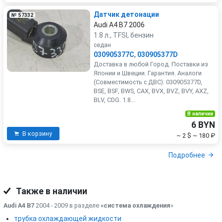
Датчик детонации
№ 57332
Audi A4 B7 2006
1.8 л., TFSI, бензин
седан
030905377C
,
030905377D
Доставка в любой Город. Поставки из
Японии и Швеции. Гарантия. Аналоги
(Совместимость с ДВС): 030905377D,
BSE, BSF, BWS, CAX, BVX, BVZ, BVY, AXZ,
BLV, CDG. 1.8...
В наличии
6 BYN
В корзину
~ 2 $
~ 180 ₽
Подробнее
Также в наличии
Audi A4 B7
2004 - 2009 в разделе
«система охлаждения
»
трубка охлаждающей жидкости