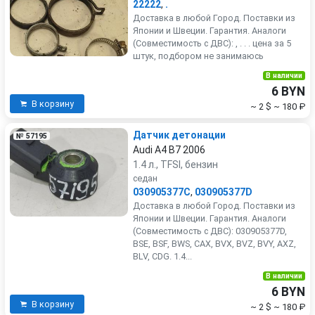
22222
,
.
Доставка в любой Город. Поставки из
Японии и Швеции. Гарантия. Аналоги
(Совместимость с ДВС): , . . . цена за 5
штук, подбором не занимаюсь
В наличии
6 BYN
В корзину
~ 2 $
~ 180 ₽
Датчик детонации
№ 57195
Audi A4 B7 2006
1.4 л., TFSI, бензин
седан
030905377C
,
030905377D
Доставка в любой Город. Поставки из
Японии и Швеции. Гарантия. Аналоги
(Совместимость с ДВС): 030905377D,
BSE, BSF, BWS, CAX, BVX, BVZ, BVY, AXZ,
BLV, CDG. 1.4...
В наличии
6 BYN
В корзину
~ 2 $
~ 180 ₽