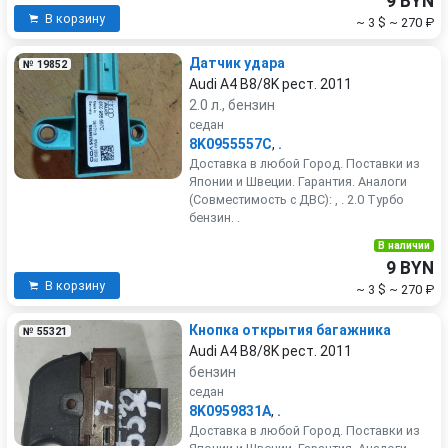
9 BYN
В корзину
~ 3 $
~ 270 ₽
Датчик удара
№ 19852
Audi A4 B8/8K рест. 2011
2.0 л., бензин
седан
8K0955557C
,
.
Доставка в любой Город. Поставки из
Японии и Швеции. Гарантия. Аналоги
(Совместимость с ДВС): , . 2.0 Турбо
бензин. .
В наличии
9 BYN
В корзину
~ 3 $
~ 270 ₽
Кнопка открытия багажника
№ 55321
Audi A4 B8/8K рест. 2011
бензин
седан
8K0959831A
,
.
Доставка в любой Город. Поставки из