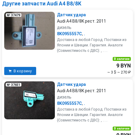
Другие запчасти Audi A4 B8/8K
Датчик удара
№ 37479
Audi A4 B8/8K рест. 2011
дизель
8K0955557C
,
.
Доставка в любой Город. Поставки из
Японии и Швеции. Гарантия. Аналоги
(Совместимость с ДВС): , . . .
В наличии
9 BYN
В корзину
~ 3 $
~ 270 ₽
Датчик удара
№ 37651
Audi A4 B8/8K рест. 2011
дизель
8K0955557C
,
.
Доставка в любой Город. Поставки из
Японии и Швеции. Гарантия. Аналоги
(Совместимость с ДВС): , . . .
В наличии