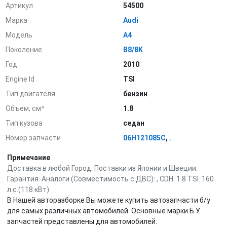
Артикул
54500
Марка
Audi
Модель
A4
Поколение
B8/8K
Год
2010
Engine Id
TSI
Тип двигателя
бензин
Объем, см³
1.8
Тип кузова
седан
Номер запчасти
06H121085C
,
.
Примечание
Доставка в любой Город. Поставки из Японии и Швеции.
Гарантия. Аналоги (Совместимость с ДВС): , CDH. 1.8 TSI. 160
л.с.(118 кВт).
В Нашей авторазборке Вы можете купить автозапчасти б/у
для самых различных автомобилей. Основные марки Б.У.
запчастей представлены для автомобилей: