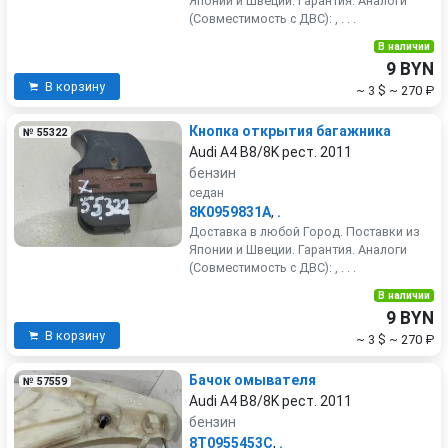
Японии и Швеции. Гарантия. Аналоги
(Совместимость с ДВС): , . . .
В наличии
9 BYN
В корзину
~ 3 $
~ 270 ₽
Кнопка открытия багажника
№ 55322
Audi A4 B8/8K рест. 2011
бензин
седан
8K0959831A
,
.
Доставка в любой Город. Поставки из
Японии и Швеции. Гарантия. Аналоги
(Совместимость с ДВС): , . . .
В наличии
9 BYN
В корзину
~ 3 $
~ 270 ₽
Бачок омывателя
№ 57559
Audi A4 B8/8K рест. 2011
бензин
8T0955453C
,
.