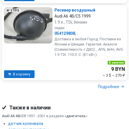
Ресивер воздушный
№ 57915
Audi A6 4B/C5 1999
1.9 л., TDi, бензин
седан
054129808
,
.
Доставка в любой Город. Поставки из
Японии и Швеции. Гарантия. Аналоги
(Совместимость с ДВС): , AFN, AHH, AVG.
1.9 TDI. 110 Л. С. (81 кВт.).
В наличии
9 BYN
В корзину
~ 3 $
~ 270 ₽
Подробнее
Также в наличии
Audi A6 4B/C5
1997 - 2001 в разделе
«двигатель
»
датчик коленвала