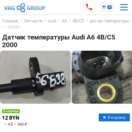
0
Главная
Запчасти
Audi
A6
4B/C5
датчик температуры
56898
Датчик температуры Audi A6 4B/C5
2000
В наличии
12 BYN
В корзину
~ 4 $
~ 360 ₽