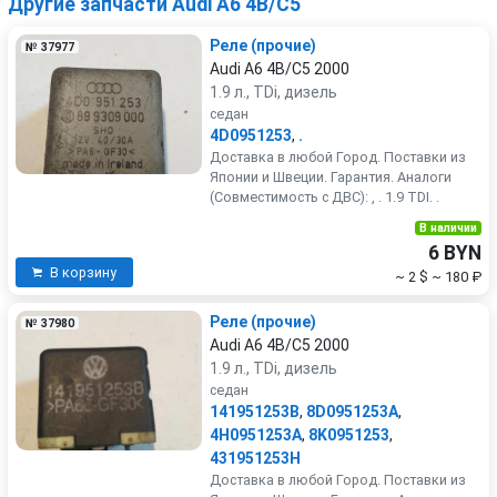
Другие запчасти Audi A6 4B/C5
Реле (прочие)
№ 37977
Audi A6 4B/C5 2000
1.9 л., TDi, дизель
седан
4D0951253
,
.
Доставка в любой Город. Поставки из
Японии и Швеции. Гарантия. Аналоги
(Совместимость с ДВС): , . 1.9 TDI. .
В наличии
6 BYN
В корзину
~ 2 $
~ 180 ₽
Реле (прочие)
№ 37980
Audi A6 4B/C5 2000
1.9 л., TDi, дизель
седан
141951253B
,
8D0951253A
,
4H0951253A
,
8K0951253
,
431951253H
Доставка в любой Город. Поставки из