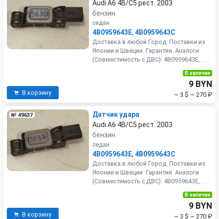
Audi A6 4B/C5 рест. 2003
бензин
седан
4B0959643E
,
4B0959643C
Доставка в любой Город. Поставки из
Японии и Швеции. Гарантия. Аналоги
(Совместимость с ДВС): 4B0959643E, . . .
В наличии
9 BYN
В корзину
~ 3 $
~ 270 ₽
Датчик удара
№ 49637
Audi A6 4B/C5 рест. 2003
бензин
седан
4B0959643E
,
4B0959643C
Доставка в любой Город. Поставки из
Японии и Швеции. Гарантия. Аналоги
(Совместимость с ДВС): 4B0959643E, . . .
В наличии
9 BYN
В корзину
~ 3 $
~ 270 ₽