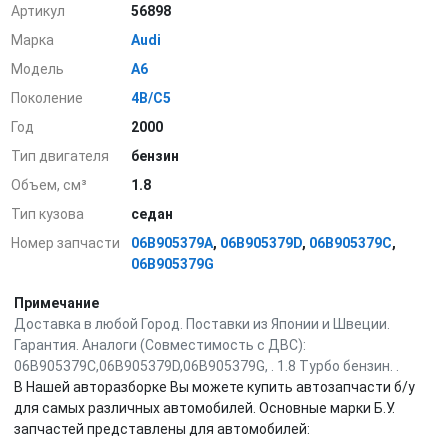
Артикул
56898
Марка
Audi
Модель
A6
Поколение
4B/C5
Год
2000
Тип двигателя
бензин
Объем, см³
1.8
Тип кузова
седан
Номер запчасти
06B905379A
,
06B905379D
,
06B905379C
,
06B905379G
Примечание
Доставка в любой Город. Поставки из Японии и Швеции.
Гарантия. Аналоги (Совместимость с ДВС):
06B905379C,06B905379D,06B905379G, . 1.8 Турбо бензин. .
В Нашей авторазборке Вы можете купить автозапчасти б/у
для самых различных автомобилей. Основные марки Б.У.
запчастей представлены для автомобилей: