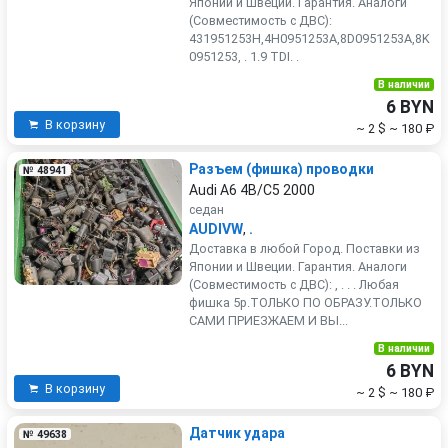
Японии и Швеции. Гарантия. Аналоги
(Совместимость с ДВС):
431951253H,4H0951253A,8D0951253A,8K
0951253, . 1.9 TDI. .
В наличии
6 BYN
В корзину
~ 2 $
~ 180 ₽
Разъем (фишка) проводки
№ 48941
Audi A6 4B/C5 2000
седан
AUDIVW
,
.
Доставка в любой Город. Поставки из
Японии и Швеции. Гарантия. Аналоги
(Совместимость с ДВС): , . . . Любая
фишка 5р.ТОЛЬКО ПО ОБРАЗУ.ТОЛЬКО
САМИ ПРИЕЗЖАЕМ И ВЫ...
В наличии
6 BYN
В корзину
~ 2 $
~ 180 ₽
Датчик удара
№ 49638