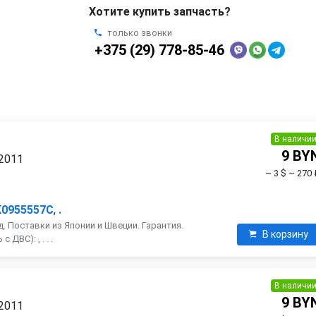
Хотите купить запчасть?
только звонки
+375 (29) 778-85-46
В наличи
9 BY
 2011
~ 3 $
~ 270 
K0955557C
,
.
. Поставки из Японии и Швеции. Гарантия.
В корзину
ДВС): , . . .
В наличи
9 BY
 2011