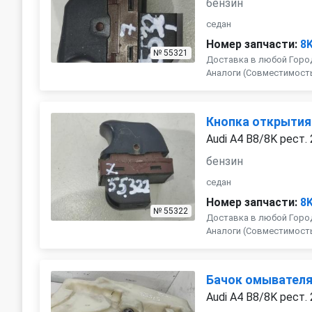
бензин
седан
Номер запчасти:
8
№ 55321
Доставка в любой Город
Аналоги (Совместимость с 
Кнопка открытия
Audi A4 B8/8K рест.
бензин
седан
Номер запчасти:
8
№ 55322
Доставка в любой Город
Аналоги (Совместимость с 
Бачок омывател
Audi A4 B8/8K рест.