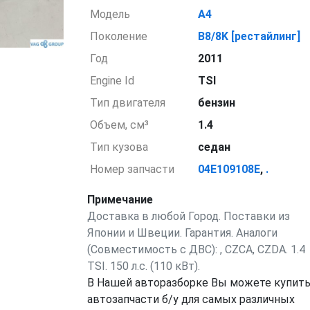
Модель
A4
Поколение
B8/8K [рестайлинг]
Год
2011
Engine Id
TSI
Тип двигателя
бензин
Объем, см³
1.4
Тип кузова
седан
Номер запчасти
04E109108E
,
.
Примечание
Доставка в любой Город. Поставки из
Японии и Швеции. Гарантия. Аналоги
(Совместимость с ДВС): , CZCA, CZDA. 1.4
TSI. 150 л.с. (110 кВт).
В Нашей авторазборке Вы можете купит
автозапчасти б/у для самых различных