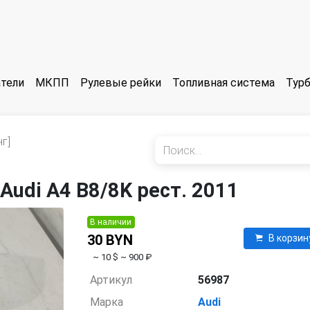
тели
МКПП
Рулевые рейки
Топливная система
Тур
г]
udi A4 B8/8K рест. 2011
В наличии
30 BYN
В корзин
~ 10 $
~ 900 ₽
Артикул
56987
Марка
Audi