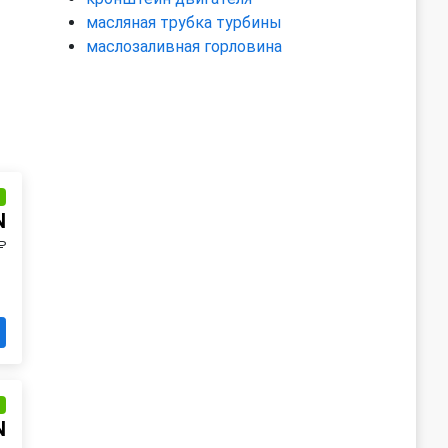
масляная трубка турбины
маслозаливная горловина
и
N
₽
и
N