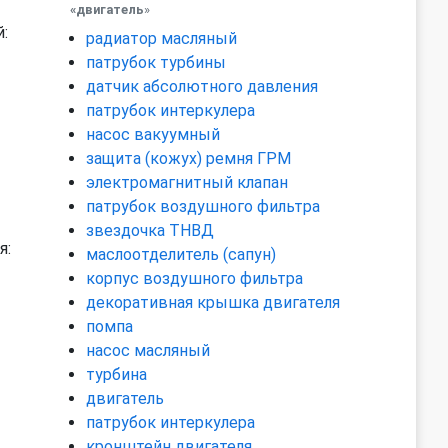
«двигатель
»
:
радиатор масляный
патрубок турбины
датчик абсолютного давления
патрубок интеркулера
насос вакуумный
защита (кожух) ремня ГРМ
электромагнитный клапан
патрубок воздушного фильтра
звездочка ТНВД
я:
маслоотделитель (сапун)
корпус воздушного фильтра
декоративная крышка двигателя
помпа
насос масляный
турбина
двигатель
патрубок интеркулера
кронштейн двигателя