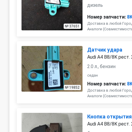
дизель
Номер запчасти:
8
Доставка в любой Город
№ 37651
Аналоги (Совместимость с 
Датчик удара
Audi A4 B8/8K рест.
2.0 л., бензин
седан
Номер запчасти:
8
№ 19852
Доставка в любой Город
Аналоги (Совместимость с
Кнопка открытия
Audi A4 B8/8K рест.