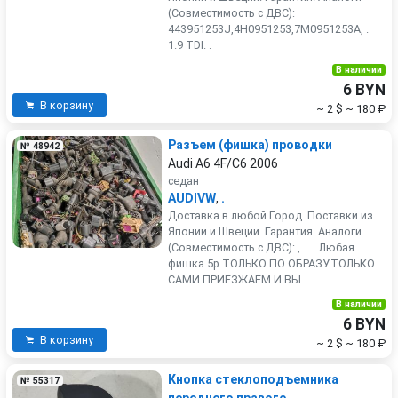
(Совместимость с ДВС):
443951253J,4H0951253,7M0951253A, .
1.9 TDI. .
В наличии
6 BYN
В корзину
~ 2 $
~ 180 ₽
Разъем (фишка) проводки
№ 48942
Audi A6 4F/C6 2006
седан
AUDIVW
,
.
Доставка в любой Город. Поставки из
Японии и Швеции. Гарантия. Аналоги
(Совместимость с ДВС): , . . . Любая
фишка 5р.ТОЛЬКО ПО ОБРАЗУ.ТОЛЬКО
САМИ ПРИЕЗЖАЕМ И ВЫ...
В наличии
6 BYN
В корзину
~ 2 $
~ 180 ₽
Кнопка стеклоподъемника
№ 55317