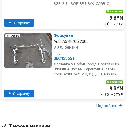
BGB, BUL, BWE, BPJ, BYK, CAGB, C...
В наличии
9 BYN
В корзину
~ 3 $
~ 270 ₽
Форсунка
№ 29810
Audi A6 4F/C6 2005
3.0 л., бензин
седан
06C133551
,
.
Доставка в любой Город. Поставки из
Японии и Швеции. Гарантия. Аналоги
(Совместимость с ДВС): , . 3.0 Бензин. .
В наличии
9 BYN
В корзину
~ 3 $
~ 270 ₽
Подробнее
Также в наличии