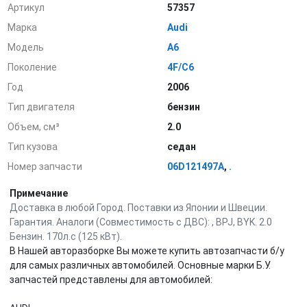
Артикул
57357
Марка
Audi
Модель
A6
Поколение
4F/C6
Год
2006
Тип двигателя
бензин
Объем, см³
2.0
Тип кузова
седан
Номер запчасти
06D121497A
,
.
Примечание
Доставка в любой Город. Поставки из Японии и Швеции.
Гарантия. Аналоги (Совместимость с ДВС): , BPJ, BYK. 2.0
Бензин. 170л.с (125 кВт).
В Нашей авторазборке Вы можете купить автозапчасти б/у
для самых различных автомобилей. Основные марки Б.У.
запчастей представлены для автомобилей: