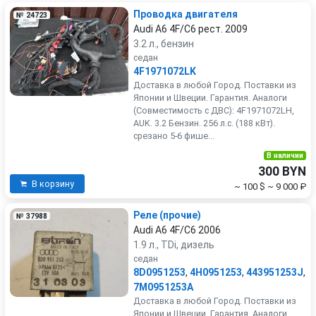
Проводка двигателя
№ 24723
Audi A6 4F/C6 рест. 2009
3.2 л., бензин
седан
4F1971072LK
Доставка в любой Город. Поставки из
Японии и Швеции. Гарантия. Аналоги
(Совместимость с ДВС): 4F1971072LH,
AUK. 3.2 Бензин. 256 л.с. (188 кВт).
срезано 5-6 фише...
В наличии
300 BYN
В корзину
~ 100 $
~ 9 000 ₽
Реле (прочие)
№ 37988
Audi A6 4F/C6 2006
1.9 л., TDi, дизель
седан
8D0951253
,
4H0951253
,
443951253J
,
7M0951253A
Доставка в любой Город. Поставки из
Японии и Швеции. Гарантия. Аналоги