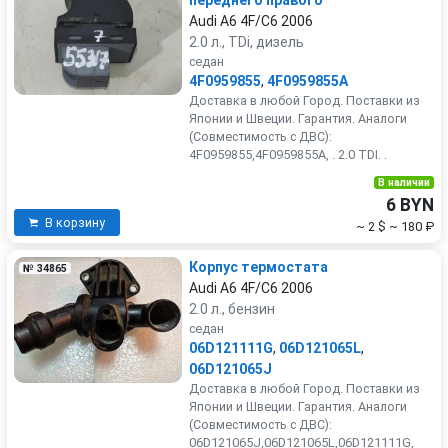
переднего правого
Audi A6 4F/C6 2006
2.0 л., TDi, дизель
седан
4F0959855
,
4F0959855A
Доставка в любой Город. Поставки из
Японии и Швеции. Гарантия. Аналоги
(Совместимость с ДВС):
4F0959855,4F0959855A, . 2.0 TDI. .
В наличии
6 BYN
В корзину
~ 2 $
~ 180 ₽
Корпус термостата
№ 34865
Audi A6 4F/C6 2006
2.0 л., бензин
седан
06D121111G
,
06D121065L
,
06D121065J
Доставка в любой Город. Поставки из
Японии и Швеции. Гарантия. Аналоги
(Совместимость с ДВС):
06D121065J,06D121065L,06D121111G,