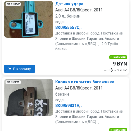
Датчик удара
№ 19852
Audi A4 B8/8K рест. 2011
2.0 л., бензин
седан
8K0955557C
,
.
Доставка в любой Город. Поставки из
Японии и Швеции. Гарантия. Аналоги
(Совместимость с ДВС): , . 2.0 Турбо
бензин. .
В наличии
9 BYN
В корзину
~ 3 $
~ 270 ₽
Кнопка открытия багажника
№ 55321
Audi A4 B8/8K рест. 2011
бензин
седан
8K0959831A
,
.
Доставка в любой Город. Поставки из
Японии и Швеции. Гарантия. Аналоги
(Совместимость с ДВС): , . . .
В наличии