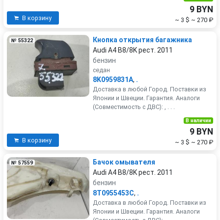
9 BYN
В корзину
~ 3 $
~ 270 ₽
Кнопка открытия багажника
№ 55322
Audi A4 B8/8K рест. 2011
бензин
седан
8K0959831A
,
.
Доставка в любой Город. Поставки из
Японии и Швеции. Гарантия. Аналоги
(Совместимость с ДВС): , . . .
В наличии
9 BYN
В корзину
~ 3 $
~ 270 ₽
Бачок омывателя
№ 57559
Audi A4 B8/8K рест. 2011
бензин
8T0955453C
,
.
Доставка в любой Город. Поставки из
Японии и Швеции. Гарантия. Аналоги