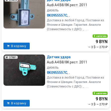
№ 37479
Audi A4 B8/8K рест. 2011
дизель
8K0955557C
,
.
Доставка в любой Город. Поставки из
Японии и Швеции. Гарантия. Аналоги
(Совместимость с ДВС): , . . .
В наличии
9 BYN
В корзину
~ 3 $
~ 270 ₽
Датчик удара
№ 37651
Audi A4 B8/8K рест. 2011
дизель
8K0955557C
,
.
Доставка в любой Город. Поставки из
Японии и Швеции. Гарантия. Аналоги
(Совместимость с ДВС): , . . .
В наличии
9 BYN
В корзину
~ 3 $
~ 270 ₽