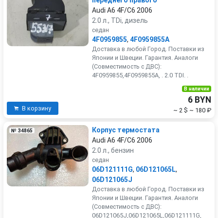
переднего правого
Audi A6 4F/C6 2006
2.0 л., TDi, дизель
седан
4F0959855
,
4F0959855A
Доставка в любой Город. Поставки из
Японии и Швеции. Гарантия. Аналоги
(Совместимость с ДВС):
4F0959855,4F0959855A, . 2.0 TDI. .
В наличии
6 BYN
В корзину
~ 2 $
~ 180 ₽
Корпус термостата
№ 34865
Audi A6 4F/C6 2006
2.0 л., бензин
седан
06D121111G
,
06D121065L
,
06D121065J
Доставка в любой Город. Поставки из
Японии и Швеции. Гарантия. Аналоги
(Совместимость с ДВС):
06D121065J,06D121065L,06D121111G,