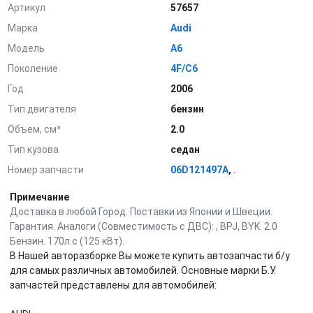
Артикул
57657
Марка
Audi
Модель
A6
Поколение
4F/C6
Год
2006
Тип двигателя
бензин
Объем, см³
2.0
Тип кузова
седан
Номер запчасти
06D121497A
,
.
Примечание
Доставка в любой Город. Поставки из Японии и Швеции.
Гарантия. Аналоги (Совместимость с ДВС): , BPJ, BYK. 2.0
Бензин. 170л.с (125 кВт).
В Нашей авторазборке Вы можете купить автозапчасти б/у
для самых различных автомобилей. Основные марки Б.У.
запчастей представлены для автомобилей: