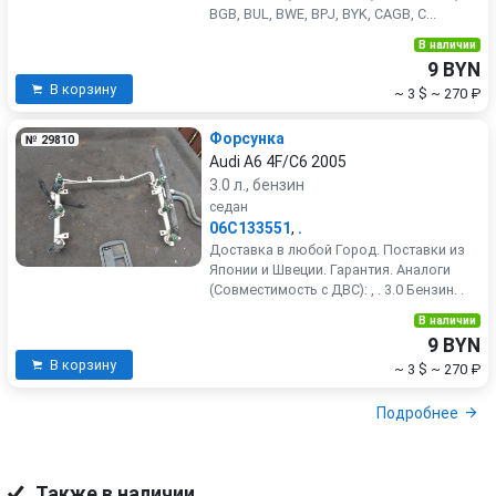
BGB, BUL, BWE, BPJ, BYK, CAGB, C...
В наличии
9 BYN
В корзину
~ 3 $
~ 270 ₽
Форсунка
№ 29810
Audi A6 4F/C6 2005
3.0 л., бензин
седан
06C133551
,
.
Доставка в любой Город. Поставки из
Японии и Швеции. Гарантия. Аналоги
(Совместимость с ДВС): , . 3.0 Бензин. .
В наличии
9 BYN
В корзину
~ 3 $
~ 270 ₽
Подробнее
Также в наличии