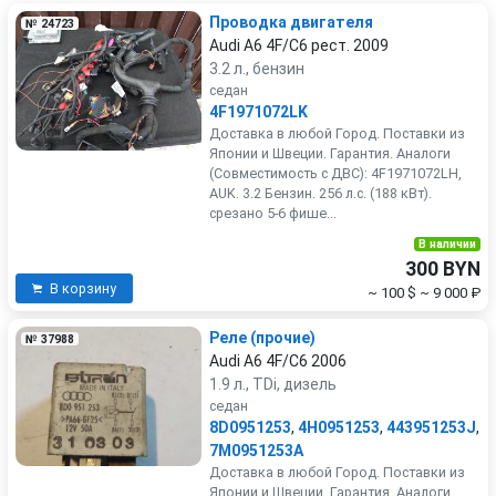
Проводка двигателя
№ 24723
Audi A6 4F/C6 рест. 2009
3.2 л., бензин
седан
4F1971072LK
Доставка в любой Город. Поставки из
Японии и Швеции. Гарантия. Аналоги
(Совместимость с ДВС): 4F1971072LH,
AUK. 3.2 Бензин. 256 л.с. (188 кВт).
срезано 5-6 фише...
В наличии
300 BYN
В корзину
~ 100 $
~ 9 000 ₽
Реле (прочие)
№ 37988
Audi A6 4F/C6 2006
1.9 л., TDi, дизель
седан
8D0951253
,
4H0951253
,
443951253J
,
7M0951253A
Доставка в любой Город. Поставки из
Японии и Швеции. Гарантия. Аналоги