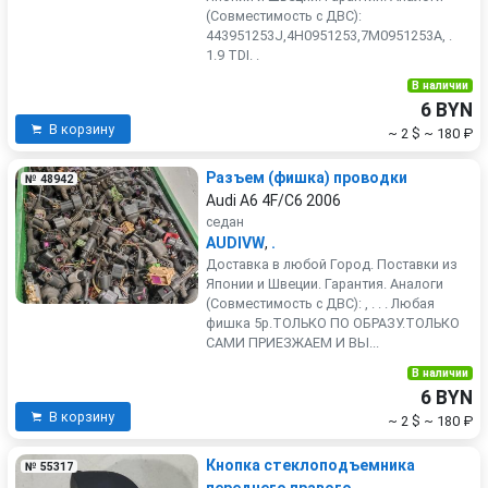
(Совместимость с ДВС):
443951253J,4H0951253,7M0951253A, .
1.9 TDI. .
В наличии
6 BYN
В корзину
~ 2 $
~ 180 ₽
Разъем (фишка) проводки
№ 48942
Audi A6 4F/C6 2006
седан
AUDIVW
,
.
Доставка в любой Город. Поставки из
Японии и Швеции. Гарантия. Аналоги
(Совместимость с ДВС): , . . . Любая
фишка 5р.ТОЛЬКО ПО ОБРАЗУ.ТОЛЬКО
САМИ ПРИЕЗЖАЕМ И ВЫ...
В наличии
6 BYN
В корзину
~ 2 $
~ 180 ₽
Кнопка стеклоподъемника
№ 55317