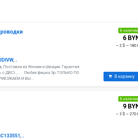
В наличи
проводки
6 BY
~ 2 $
~ 180 
UDIVW
,
.
. Поставки из Японии и Швеции. Гарантия.
с ДВС): , . . . Любая фишка 5р.ТОЛЬКО ПО
В корзину
РИЕЗЖАЕМ И ВЫ...
В наличи
9 BY
~ 3 $
~ 270 
6C133551
,
.