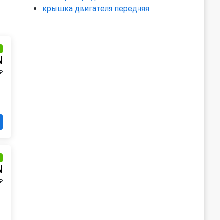
крышка двигателя передняя
и
N
₽
и
N
₽