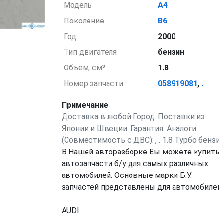
Модель
A4
Поколение
B6
Год
2000
Тип двигателя
бензин
Объем, см³
1.8
Номер запчасти
058919081
,
.
Примечание
Доставка в любой Город. Поставки из
Японии и Швеции. Гарантия. Аналоги
(Совместимость с ДВС): , . 1.8 Турбо бензин
В Нашей авторазборке Вы можете купит
автозапчасти б/у для самых различных
автомобилей. Основные марки Б.У.
запчастей представлены для автомобилей
AUDI