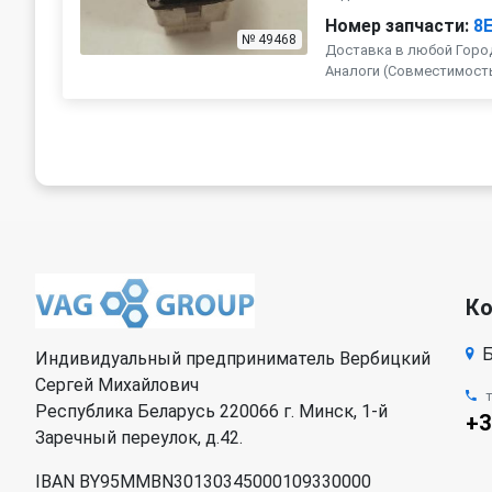
Номер запчасти:
8
№ 49468
Доставка в любой Город
Аналоги (Совместимость с 
К
Б
Индивидуальный предприниматель Вербицкий
Сергей Михайлович
Республика Беларусь 220066 г. Минск, 1-й
+3
Заречный переулок, д.42.
IBAN BY95MMBN30130345000109330000