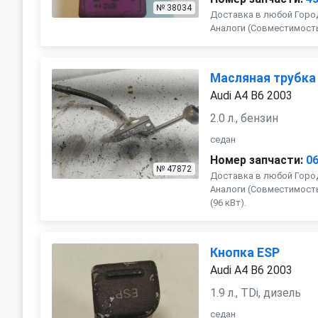
№ 38034
Доставка в любой Город
Аналоги (Совместимость с 
Масляная трубка
Audi A4 B6 2003
2.0 л., бензин
седан
Номер запчасти:
0
№ 47872
Доставка в любой Город
Аналоги (Совместимость с 
(96 кВт).
Кнопка ESP
Audi A4 B6 2003
1.9 л., TDi, дизель
седан