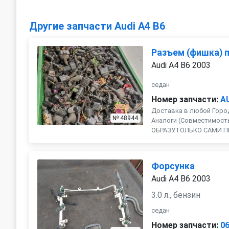
Другие запчасти Audi A4 B6
Разъем (фишка) 
Audi A4 B6 2003
седан
Номер запчасти:
A
Доставка в любой Город
№ 48944
Аналоги (Совместимость 
ОБРАЗУ.ТОЛЬКО САМИ П
Форсунка
Audi A4 B6 2003
3.0 л., бензин
седан
Номер запчасти:
0