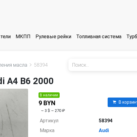
тели
МКПП
Рулевые рейки
Топливная система
Тур
ления масла
58394
i A4 B6 2000
В наличии
9 BYN
В корзин
~ 3 $
~ 270 ₽
Артикул
58394
Марка
Audi