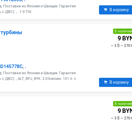
. Поставки из Японии и Швеции. Гарантия.
В корзину
ДВС): , . 1.9 TDI. .
В наличи
 турбины
9 BY
~ 3 $
~ 270 
6D145778C
,
.
. Поставки из Японии и Швеции. Гарантия.
ДВС): , ALT, BPJ, BYK. 2.0 Бензин. 131 л. с.
В корзину
В наличи
9 BY
~ 3 $
~ 270 