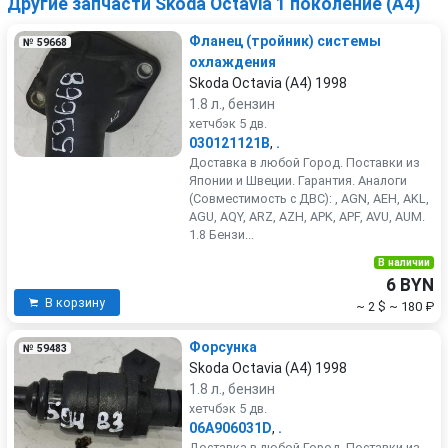
Другие запчасти Skoda Octavia 1 поколение (A4)
Фланец (тройник) системы
№ 59668
охлаждения
Skoda Octavia (A4) 1998
1.8 л., бензин
хетчбэк 5 дв.
030121121B
,
.
Доставка в любой Город. Поставки из
Японии и Швеции. Гарантия. Аналоги
(Совместимость с ДВС): , AGN, AEH, AKL,
AGU, AQY, ARZ, AZH, APK, APF, AVU, AUM.
1.8 Бензи...
В наличии
6 BYN
В корзину
~ 2 $
~ 180 ₽
Форсунка
№ 59483
Skoda Octavia (A4) 1998
1.8 л., бензин
хетчбэк 5 дв.
06A906031D
,
.
Доставка в любой Город. Поставки из