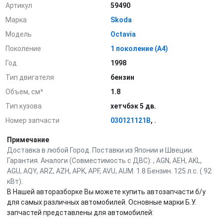
Артикул
59490
Марка
Skoda
Модель
Octavia
Поколение
1 поколение (A4)
Год
1998
Тип двигателя
бензин
Объем, см³
1.8
Тип кузова
хетчбэк 5 дв.
Номер запчасти
030121121B
,
.
Примечание
Доставка в любой Город. Поставки из Японии и Швеции.
Гарантия. Аналоги (Совместимость с ДВС): , AGN, AEH, AKL,
AGU, AQY, ARZ, AZH, APK, APF, AVU, AUM. 1.8 Бензин. 125 л.с. ( 92
кВт).
В Нашей авторазборке Вы можете купить автозапчасти б/у
для самых различных автомобилей. Основные марки Б.У.
запчастей представлены для автомобилей: