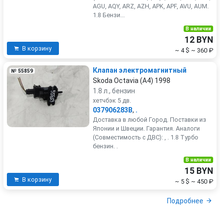
AGU, AQY, ARZ, AZH, APK, APF, AVU, AUM.
1.8 Бензи...
В наличии
12 BYN
В корзину
~ 4 $
~ 360 ₽
Клапан электромагнитный
№ 55859
Skoda Octavia (A4) 1998
1.8 л., бензин
хетчбэк 5 дв.
037906283B
,
.
Доставка в любой Город. Поставки из
Японии и Швеции. Гарантия. Аналоги
(Совместимость с ДВС): , . 1.8 Турбо
бензин. .
В наличии
15 BYN
В корзину
~ 5 $
~ 450 ₽
Подробнее