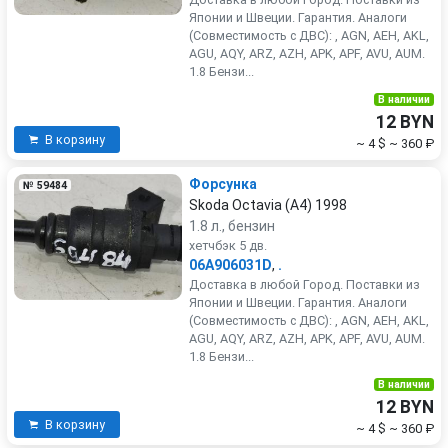
Японии и Швеции. Гарантия. Аналоги
(Совместимость с ДВС): , AGN, AEH, AKL,
AGU, AQY, ARZ, AZH, APK, APF, AVU, AUM.
1.8 Бензи...
В наличии
12 BYN
В корзину
~ 4 $
~ 360 ₽
Форсунка
№ 59484
Skoda Octavia (A4) 1998
1.8 л., бензин
хетчбэк 5 дв.
06A906031D
,
.
Доставка в любой Город. Поставки из
Японии и Швеции. Гарантия. Аналоги
(Совместимость с ДВС): , AGN, AEH, AKL,
AGU, AQY, ARZ, AZH, APK, APF, AVU, AUM.
1.8 Бензи...
В наличии
12 BYN
В корзину
~ 4 $
~ 360 ₽