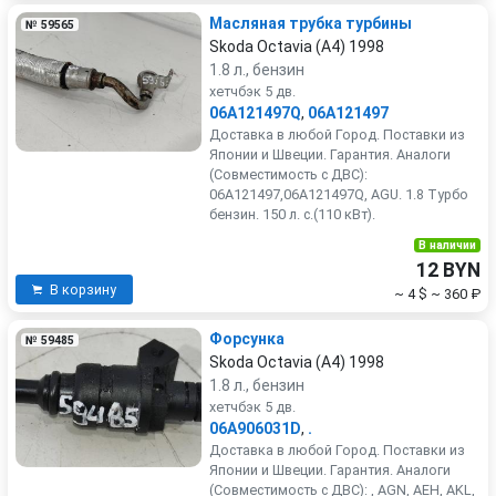
Масляная трубка турбины
№ 59565
Skoda Octavia (A4) 1998
1.8 л., бензин
хетчбэк 5 дв.
06A121497Q
,
06A121497
Доставка в любой Город. Поставки из
Японии и Швеции. Гарантия. Аналоги
(Совместимость с ДВС):
06A121497,06A121497Q, AGU. 1.8 Турбо
бензин. 150 л. с.(110 кВт).
В наличии
12 BYN
В корзину
~ 4 $
~ 360 ₽
Форсунка
№ 59485
Skoda Octavia (A4) 1998
1.8 л., бензин
хетчбэк 5 дв.
06A906031D
,
.
Доставка в любой Город. Поставки из
Японии и Швеции. Гарантия. Аналоги
(Совместимость с ДВС): , AGN, AEH, AKL,