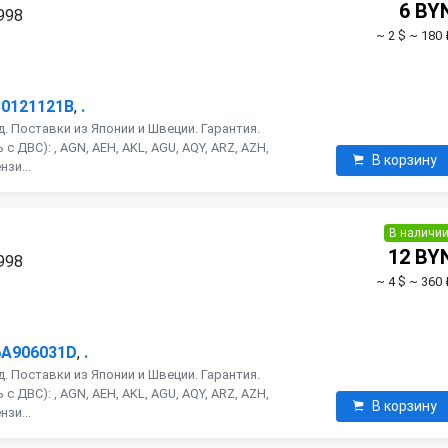
6 BY
1998
~ 2 $
~ 180 
30121121B
,
.
. Поставки из Японии и Швеции. Гарантия.
 ДВС): , AGN, AEH, AKL, AGU, AQY, ARZ, AZH,
В корзину
нзи...
В наличи
12 BY
1998
~ 4 $
~ 360 
6A906031D
,
.
. Поставки из Японии и Швеции. Гарантия.
 ДВС): , AGN, AEH, AKL, AGU, AQY, ARZ, AZH,
В корзину
нзи...