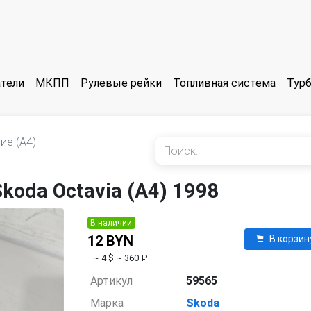
тели
МКПП
Рулевые рейки
Топливная система
Тур
ие (A4)
koda Octavia (A4) 1998
В наличии
12 BYN
В корзин
~ 4 $
~ 360 ₽
Артикул
59565
Марка
Skoda