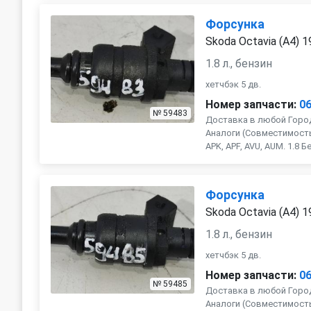
Форсунка
Skoda Octavia (A4) 
1.8 л., бензин
хетчбэк 5 дв.
Номер запчасти:
0
№ 59483
Доставка в любой Город
Аналоги (Совместимость с
APK, APF, AVU, AUM. 1.8 Бе
Форсунка
Skoda Octavia (A4) 
1.8 л., бензин
хетчбэк 5 дв.
Номер запчасти:
0
№ 59485
Доставка в любой Город
Аналоги (Совместимость с