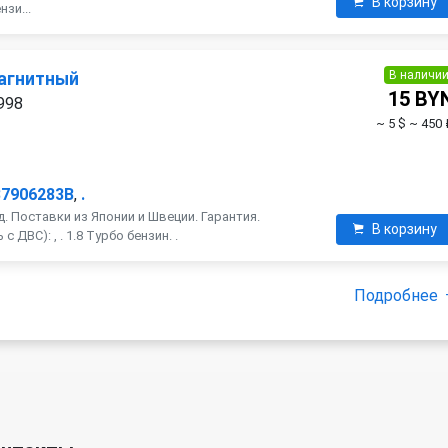
В корзину
нзи...
В наличи
агнитный
15 BY
1998
~ 5 $
~ 450 
37906283B
,
.
. Поставки из Японии и Швеции. Гарантия.
В корзину
 ДВС): , . 1.8 Турбо бензин. .
Подробнее