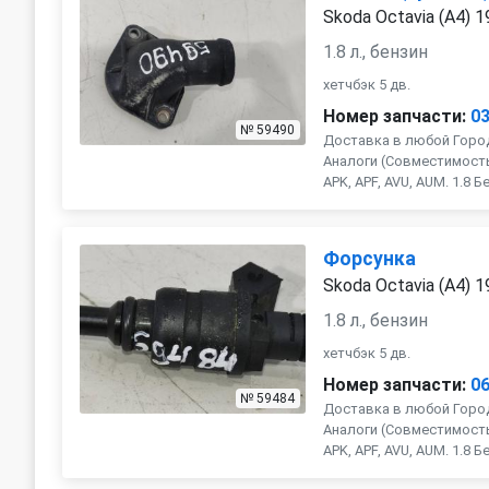
Skoda Octavia (A4) 
1.8 л., бензин
хетчбэк 5 дв.
Номер запчасти:
0
№ 59490
Доставка в любой Город
Аналоги (Совместимость с
APK, APF, AVU, AUM. 1.8 Бе
Форсунка
Skoda Octavia (A4) 
1.8 л., бензин
хетчбэк 5 дв.
Номер запчасти:
0
№ 59484
Доставка в любой Город
Аналоги (Совместимость с
APK, APF, AVU, AUM. 1.8 Бе