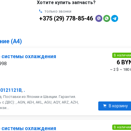
Хотите купить запчасть?
только звонки
+375 (29) 778-85-46
ние (A4)
В наличи
) системы охлаждения
6 BY
1998
~ 2 $
~ 180 
30121121B
,
.
. Поставки из Японии и Швеции. Гарантия.
 ДВС): , AGN, AEH, AKL, AGU, AQY, ARZ, AZH,
В корзину
нзи...
В наличи
) системы охлаждения