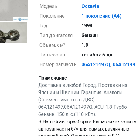
Модель
Octavia
Поколение
1 поколение (A4)
Год
1998
Тип двигателя
бензин
Объем, см³
1.8
Тип кузова
хетчбэк 5 дв.
Номер запчасти
06A121497Q
,
06A12149
Примечание
Доставка в любой Город. Поставки из
Японии и Швеции. Гарантия. Аналоги
(Совместимость с ДВС):
06A121497,06A121497Q, AGU. 1.8 Турбо
бензин. 150 л. с.(110 кВт).
В Нашей авторазборке Вы можете купит
автозапчасти б/у для самых различных