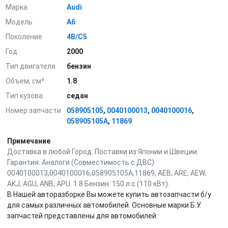
Марка
Audi
Модель
A6
Поколение
4B/C5
Год
2000
Тип двигателя
бензин
Объем, см³
1.8
Тип кузова
седан
Номер запчасти
058905105
,
0040100013
,
0040100016
,
058905105A
,
11869
Примечание
Доставка в любой Город. Поставки из Японии и Швеции.
Гарантия. Аналоги (Совместимость с ДВС):
0040100013,0040100016,058905105A,11869, AEB, ARE, AEW,
AKJ, AGU, ANB, APU. 1.8 Бензин. 150 л.с (110 кВт).
В Нашей авторазборке Вы можете купить автозапчасти б/у
для самых различных автомобилей. Основные марки Б.У.
запчастей представлены для автомобилей: