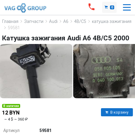
0
Главная
Запчасти
Audi
A6
4B/C5
катушка зажигания
59581
Катушка зажигания Audi A6 4B/C5 2000
В наличии
12 BYN
В корзину
~ 4 $
~ 360 ₽
Артикул
59581