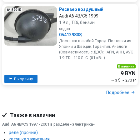
Ресивер воздушный
№ 57915
Audi A6 4B/C5 1999
1.9 л., TDi, бензин
седан
054129808
,
.
Доставка в любой Город. Поставки из
Японии и Швеции. Гарантия. Аналоги
(Совместимость с ДВС): , AFN, AHH, AVG.
1.9 TDI. 110 Л. С. (81 кВт.).
В наличии
9 BYN
В корзину
~ 3 $
~ 270 ₽
Подробнее
Также в наличии
Audi A6 4B/C5
1997 - 2001 в разделе
«электрика
»
реле (прочие)
катушка зажигания