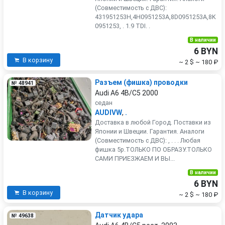
(Совместимость с ДВС):
431951253H,4H0951253A,8D0951253A,8K
0951253, . 1.9 TDI. .
В наличии
6 BYN
В корзину
~ 2 $
~ 180 ₽
Разъем (фишка) проводки
№ 48941
Audi A6 4B/C5 2000
седан
AUDIVW
,
.
Доставка в любой Город. Поставки из
Японии и Швеции. Гарантия. Аналоги
(Совместимость с ДВС): , . . . Любая
фишка 5р.ТОЛЬКО ПО ОБРАЗУ.ТОЛЬКО
САМИ ПРИЕЗЖАЕМ И ВЫ...
В наличии
6 BYN
В корзину
~ 2 $
~ 180 ₽
Датчик удара
№ 49638