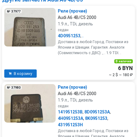
Реле (прочие)
№ 37977
Audi A6 4B/C5 2000
1.9 л., TDi, дизель
седан
4D0951253
,
.
Доставка в любой Город. Поставки из
Японии и Швеции. Гарантия. Аналоги
(Совместимость с ДВС): , . 1.9 TDI. .
В наличии
6 BYN
В корзину
~ 2 $
~ 180 ₽
Реле (прочие)
№ 37980
Audi A6 4B/C5 2000
1.9 л., TDi, дизель
седан
141951253B
,
8D0951253A
,
4H0951253A
,
8K0951253
,
431951253H
Доставка в любой Город. Поставки из
Японии и Швеции. Гарантия. Аналоги