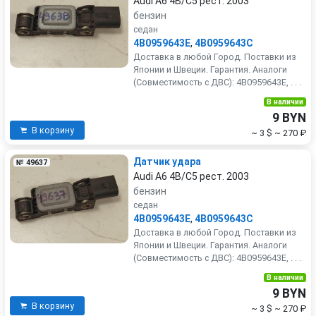
Audi A6 4B/C5 рест. 2003
бензин
седан
4B0959643E
,
4B0959643C
Доставка в любой Город. Поставки из
Японии и Швеции. Гарантия. Аналоги
(Совместимость с ДВС): 4B0959643E, . . .
В наличии
9 BYN
В корзину
~ 3 $
~ 270 ₽
Датчик удара
№ 49637
Audi A6 4B/C5 рест. 2003
бензин
седан
4B0959643E
,
4B0959643C
Доставка в любой Город. Поставки из
Японии и Швеции. Гарантия. Аналоги
(Совместимость с ДВС): 4B0959643E, . . .
В наличии
9 BYN
В корзину
~ 3 $
~ 270 ₽