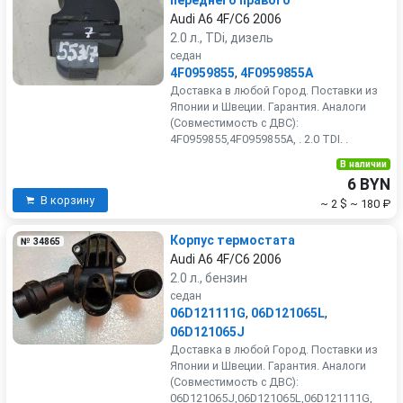
переднего правого
Audi A6 4F/C6 2006
2.0 л., TDi, дизель
седан
4F0959855
,
4F0959855A
Доставка в любой Город. Поставки из
Японии и Швеции. Гарантия. Аналоги
(Совместимость с ДВС):
4F0959855,4F0959855A, . 2.0 TDI. .
В наличии
6 BYN
В корзину
~ 2 $
~ 180 ₽
Корпус термостата
№ 34865
Audi A6 4F/C6 2006
2.0 л., бензин
седан
06D121111G
,
06D121065L
,
06D121065J
Доставка в любой Город. Поставки из
Японии и Швеции. Гарантия. Аналоги
(Совместимость с ДВС):
06D121065J,06D121065L,06D121111G,