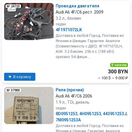
Проводка двигателя
№ 24723
Audi A6 4F/C6 рест. 2009
3.2 л., бензин
седан
4F1971072LK
Доставка в любой Город. Поставки из
Японии и Швеции. Гарантия. Аналоги
(Совместимость с ДВС): 4F1971072LH,
AUK. 3.2 Бензин. 256 л.с. (188 кВт).
срезано 5-6 фише...
В наличии
300 BYN
В корзину
~ 100 $
~ 9 000 ₽
Реле (прочие)
№ 37988
Audi A6 4F/C6 2006
1.9 л., TDi, дизель
седан
8D0951253
,
4H0951253
,
443951253J
,
7M0951253A
Доставка в любой Город. Поставки из
Японии и Швеции. Гарантия. Аналоги