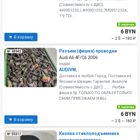
(Совместимость с ДВС):
443951253J,4H0951253,7M0951253A, .
1.9 TDI. .
В наличии
6 BYN
В корзину
~ 2 $
~ 180 ₽
Разъем (фишка) проводки
№ 48942
Audi A6 4F/C6 2006
седан
AUDIVW
,
.
Доставка в любой Город. Поставки из
Японии и Швеции. Гарантия. Аналоги
(Совместимость с ДВС): , . . . Любая
фишка 5р.ТОЛЬКО ПО ОБРАЗУ.ТОЛЬКО
САМИ ПРИЕЗЖАЕМ И ВЫ...
В наличии
6 BYN
В корзину
~ 2 $
~ 180 ₽
Кнопка стеклоподъемника
№ 55317