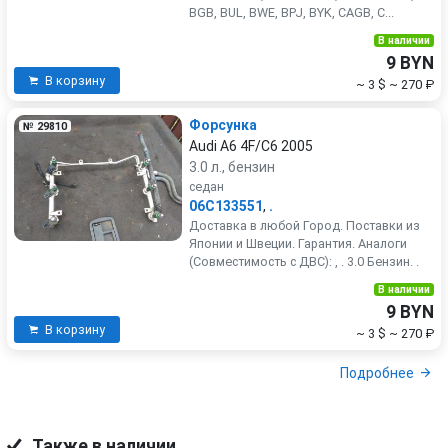
BGB, BUL, BWE, BPJ, BYK, CAGB, C...
В наличии
9 BYN
В корзину
~ 3 $
~ 270 ₽
Форсунка
№ 29810
Audi A6 4F/C6 2005
3.0 л., бензин
седан
06C133551
,
.
Доставка в любой Город. Поставки из
Японии и Швеции. Гарантия. Аналоги
(Совместимость с ДВС): , . 3.0 Бензин. .
В наличии
9 BYN
В корзину
~ 3 $
~ 270 ₽
Подробнее
Также в наличии