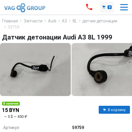
0
Главная
Запчасти
Audi
A3
8L
датчик детонации
59759
Датчик детонации Audi A3 8L 1999
В наличии
15 BYN
В корзину
~ 5 $
~ 450 ₽
Артикул
59759