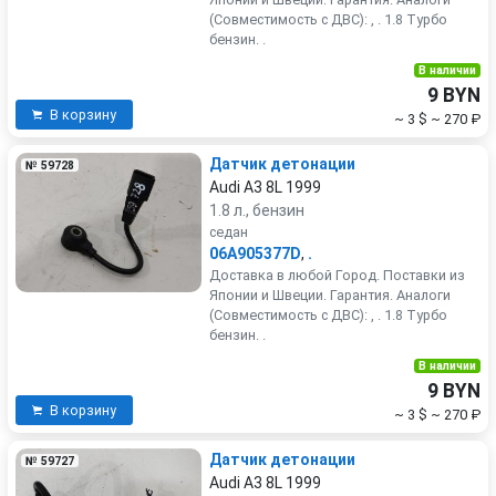
(Совместимость с ДВС): , . 1.8 Турбо
бензин. .
В наличии
9 BYN
В корзину
~ 3 $
~ 270 ₽
Датчик детонации
№ 59728
Audi A3 8L 1999
1.8 л., бензин
седан
06A905377D
,
.
Доставка в любой Город. Поставки из
Японии и Швеции. Гарантия. Аналоги
(Совместимость с ДВС): , . 1.8 Турбо
бензин. .
В наличии
9 BYN
В корзину
~ 3 $
~ 270 ₽
Датчик детонации
№ 59727
Audi A3 8L 1999