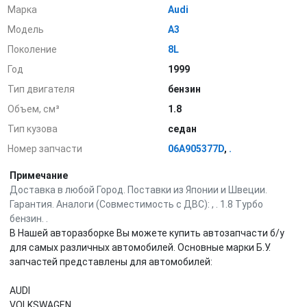
Марка
Audi
Модель
A3
Поколение
8L
Год
1999
Тип двигателя
бензин
Объем, см³
1.8
Тип кузова
седан
Номер запчасти
06A905377D
,
.
Примечание
Доставка в любой Город. Поставки из Японии и Швеции.
Гарантия. Аналоги (Совместимость с ДВС): , . 1.8 Турбо
бензин. .
В Нашей авторазборке Вы можете купить автозапчасти б/у
для самых различных автомобилей. Основные марки Б.У.
запчастей представлены для автомобилей:
AUDI
VOLKSWAGEN