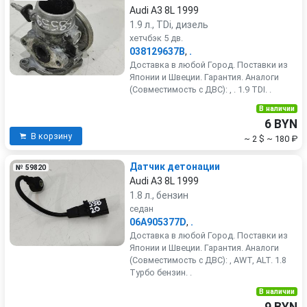
Audi A3 8L 1999
1.9 л., TDi, дизель
хетчбэк 5 дв.
038129637B
,
.
Доставка в любой Город. Поставки из
Японии и Швеции. Гарантия. Аналоги
(Совместимость с ДВС): , . 1.9 TDI. .
В наличии
6 BYN
В корзину
~ 2 $
~ 180 ₽
Датчик детонации
№ 59820
Audi A3 8L 1999
1.8 л., бензин
седан
06A905377D
,
.
Доставка в любой Город. Поставки из
Японии и Швеции. Гарантия. Аналоги
(Совместимость с ДВС): , AWT, ALT. 1.8
Турбо бензин. .
В наличии