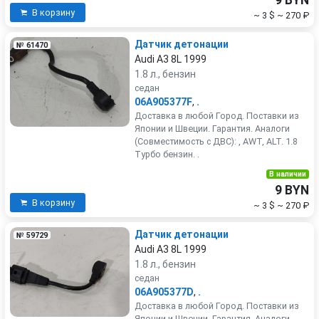
9 BYN
В корзину
~ 3 $
~ 270 ₽
Датчик детонации
№ 61470
Audi A3 8L 1999
1.8 л., бензин
седан
06A905377F
,
.
Доставка в любой Город. Поставки из
Японии и Швеции. Гарантия. Аналоги
(Совместимость с ДВС): , AWT, ALT. 1.8
Турбо бензин. .
В наличии
9 BYN
В корзину
~ 3 $
~ 270 ₽
Датчик детонации
№ 59729
Audi A3 8L 1999
1.8 л., бензин
седан
06A905377D
,
.
Доставка в любой Город. Поставки из
Японии и Швеции. Гарантия. Аналоги