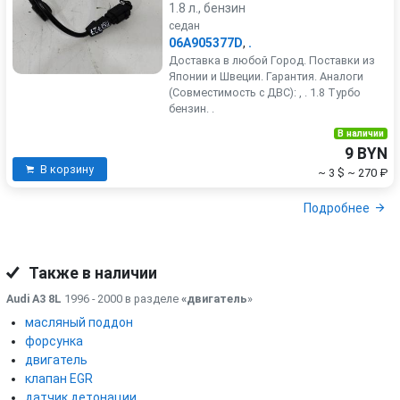
1.8 л., бензин
седан
06A905377D
,
.
Доставка в любой Город. Поставки из
Японии и Швеции. Гарантия. Аналоги
(Совместимость с ДВС): , . 1.8 Турбо
бензин. .
В наличии
9 BYN
В корзину
~ 3 $
~ 270 ₽
Подробнее
Также в наличии
Audi A3 8L
1996 - 2000 в разделе
«двигатель
»
масляный поддон
форсунка
двигатель
клапан EGR
датчик детонации