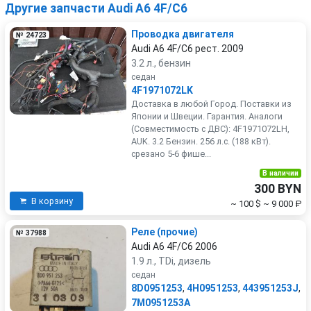
Другие запчасти Audi A6 4F/C6
Проводка двигателя
№ 24723
Audi A6 4F/C6 рест. 2009
3.2 л., бензин
седан
4F1971072LK
Доставка в любой Город. Поставки из
Японии и Швеции. Гарантия. Аналоги
(Совместимость с ДВС): 4F1971072LH,
AUK. 3.2 Бензин. 256 л.с. (188 кВт).
срезано 5-6 фише...
В наличии
300 BYN
В корзину
~ 100 $
~ 9 000 ₽
Реле (прочие)
№ 37988
Audi A6 4F/C6 2006
1.9 л., TDi, дизель
седан
8D0951253
,
4H0951253
,
443951253J
,
7M0951253A