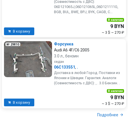
(Совместимость с ДВС):
06D121065J,06D121065L,06D121111G,
BGB, BUL, BWE, BPJ, BYK, CAGB, C...
В наличии
9 BYN
В корзину
~ 3 $
~ 270 ₽
Форсунка
№ 29810
Audi A6 4F/C6 2005
3.0 л., бензин
седан
06C133551
,
.
Доставка в любой Город. Поставки из
Японии и Швеции. Гарантия. Аналоги
(Совместимость с ДВС): , . 3.0 Бензин. .
В наличии
9 BYN
В корзину
~ 3 $
~ 270 ₽
Подробнее