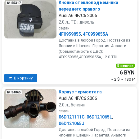
Кнопка стеклоподъемника
№ 55317
переднего правого
Audi A6 4F/C6 2006
2.0 л., TDi, дизель
седан
4F0959855
,
4F0959855A
Доставка в любой Город. Поставки из
Японии и Швеции. Гарантия. Аналоги
(Совместимость с ДВС):
4F0959855,4F0959855A, . 2.0 TDI. .
В наличии
6 BYN
В корзину
~ 2 $
~ 180 ₽
Корпус термостата
№ 34865
Audi A6 4F/C6 2006
2.0 л., бензин
седан
06D121111G
,
06D121065L
,
06D121065J
Доставка в любой Город. Поставки из
Японии и Швеции. Гарантия. Аналоги