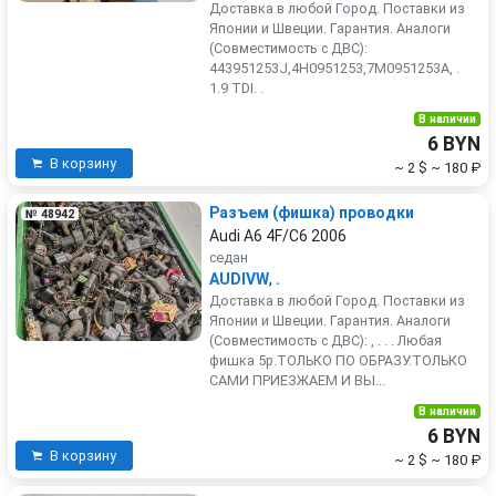
Доставка в любой Город. Поставки из
Японии и Швеции. Гарантия. Аналоги
(Совместимость с ДВС):
443951253J,4H0951253,7M0951253A, .
1.9 TDI. .
В наличии
6 BYN
В корзину
~ 2 $
~ 180 ₽
Разъем (фишка) проводки
№ 48942
Audi A6 4F/C6 2006
седан
AUDIVW
,
.
Доставка в любой Город. Поставки из
Японии и Швеции. Гарантия. Аналоги
(Совместимость с ДВС): , . . . Любая
фишка 5р.ТОЛЬКО ПО ОБРАЗУ.ТОЛЬКО
САМИ ПРИЕЗЖАЕМ И ВЫ...
В наличии
6 BYN
В корзину
~ 2 $
~ 180 ₽