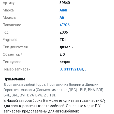
Артикул
59840
Марка
Audi
Модель
A6
Поколение
4F/C6
Год
2006
Engine Id
TDi
Тип двигателя
дизель
Объем, см³
2.0
Тип кузова
седан
Номер запчасти
03G131521AH
,
.
Примечание
Доставка в любой Город. Поставки из Японии и Швеции.
Гарантия. Аналоги (Совместимость с ДВС): , BLB, BNA, BRF,
BRE, BRD, BVF, BVA, BVG. 2.0 TDI. .
В Нашей авторазборке Вы можете купить автозапчасти б/у
для самых различных автомобилей. Основные марки Б.У.
запчастей представлены для автомобилей: