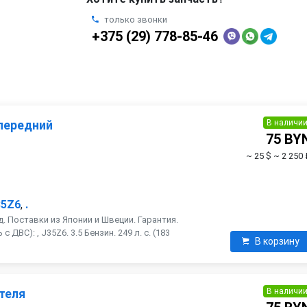
только звонки
+375 (29) 778-85-46
В наличи
передний
75 BY
~ 25 $
~ 2 250 
35Z6
,
.
. Поставки из Японии и Швеции. Гарантия.
ДВС): , J35Z6. 3.5 Бензин. 249 л. с. (183
В корзину
В наличи
теля