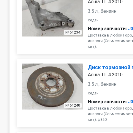
Acura TL 4 2010
3.5 л., бензин
седан
Номер запчасти:
J
№ 61234
Доставка в любой Город
Аналоги (Совместимость с 
квт).
Диск тормозной 
Acura TL 4 2010
3.5 л., бензин
седан
Номер запчасти:
J
№ 61240
Доставка в любой Город
Аналоги (Совместимость с 
квт). ф320