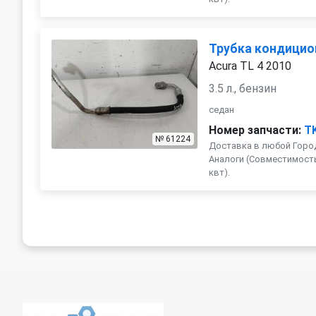
Трубка кондицио
Acura TL 4 2010
3.5 л., бензин
седан
Номер запчасти:
T
№ 61224
Доставка в любой Город
Аналоги (Совместимость с 
квт).