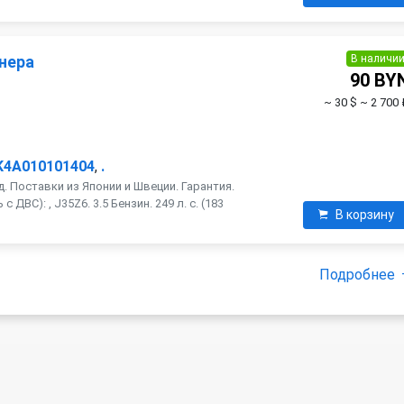
В наличи
нера
90 BY
~ 30 $
~ 2 700 
K4A010101404
,
.
. Поставки из Японии и Швеции. Гарантия.
ДВС): , J35Z6. 3.5 Бензин. 249 л. с. (183
В корзину
Подробнее