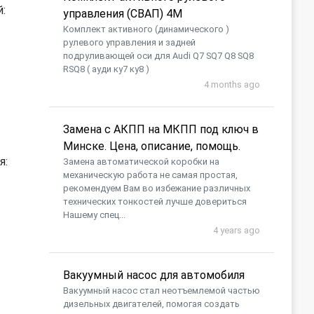
:
управления (СВАП) 4M
Комплект активного (динамического )
рулевого управления и задней
подруливающей оси для Audi Q7 SQ7 Q8 SQ8
RSQ8 ( ауди ку7 ку8 )
4 months ago
Замена с АКПП на МКПП под ключ в
Минске. Цена, описание, помощь.
я:
Замена автоматической коробки на
механическую работа не самая простая,
рекомендуем Вам во избежание различных
технических тонкостей лучше довериться
Нашему спец...
4 years ago
Вакуумный насос для автомобиля
​Вакуумный насос стал неотъемлемой частью
дизельных двигателей, помогая создать