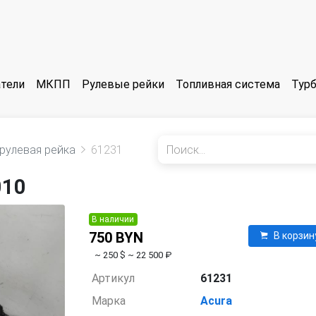
тели
МКПП
Рулевые рейки
Топливная система
Тур
рулевая рейка
61231
010
В наличии
750 BYN
В корзин
~ 250 $
~ 22 500 ₽
Артикул
61231
Марка
Acura