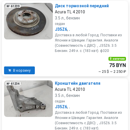
Диск тормозной передний
№ 61239
Acura TL 4 2010
3.5 л., бензин
седан
J35Z6
,
.
Доставка в любой Город. Поставки из
Японии и Швеции. Гарантия. Аналоги
(Совместимость с ДВС): , J35Z6. 3.5
Бензин. 249 л. с. (183 квт). ф320
В наличии
75 BYN
В корзину
~ 25 $
~ 2 250 ₽
Кронштейн двигателя
№ 61234
Acura TL 4 2010
3.5 л., бензин
седан
J35Z6
,
.
Доставка в любой Город. Поставки из
Японии и Швеции. Гарантия. Аналоги
(Совместимость с ДВС): , J35Z6. 3.5
Бензин. 249 л. с. (183 квт).