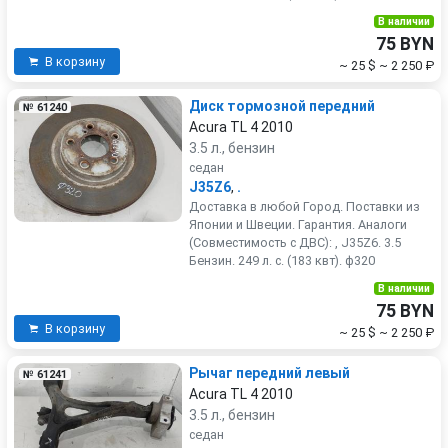
В наличии
75 BYN
В корзину
~ 25 $
~ 2 250 ₽
Диск тормозной передний
№ 61240
Acura TL 4 2010
3.5 л., бензин
седан
J35Z6
,
.
Доставка в любой Город. Поставки из
Японии и Швеции. Гарантия. Аналоги
(Совместимость с ДВС): , J35Z6. 3.5
Бензин. 249 л. с. (183 квт). ф320
В наличии
75 BYN
В корзину
~ 25 $
~ 2 250 ₽
Рычаг передний левый
№ 61241
Acura TL 4 2010
3.5 л., бензин
седан