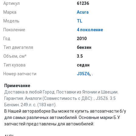
Артикул
61236
Марка
Acura
Модель
TL
Поколение
4 поколение
Год
2010
Тип двигателя
бензин
Объем, см³
3.5
Тип кузова
седан
Номер запчасти
J35Z6
,
.
Примечание
Доставка в любой Город. Поставки из Японии и Швеции.
Гарантия. Аналоги (Совместимость с ДВС): , J35Z6. 3.5
Бензин. 249 л. с. (183 квт).
В Нашей авторазборке Вы можете купить автозапчасти б/у
для самых различных автомобилей. Основные марки Б.У.
запчастей представлены для автомобилей: