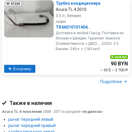
Трубка кондиционера
№ 61224
Acura TL 4 2010
3.5 л., бензин
седан
TK4A010101404
,
.
Доставка в любой Город. Поставки из
Японии и Швеции. Гарантия. Аналоги
(Совместимость с ДВС): , J35Z6. 3.5
Бензин. 249 л. с. (183 квт).
В наличии
90 BYN
В корзину
~ 30 $
~ 2 700 ₽
Подробнее
Также в наличии
Acura TL 4 поколение
2008 - 2011 в разделе
«подвеска
»
рычаг передний левый
рычаг передний правый
стойка передняя левая