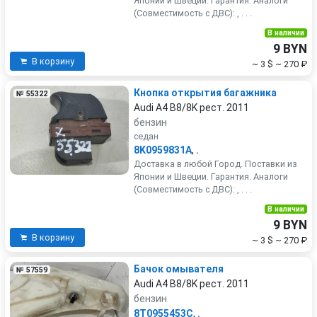
Японии и Швеции. Гарантия. Аналоги
(Совместимость с ДВС): , . . .
В наличии
9 BYN
В корзину
~ 3 $
~ 270 ₽
Кнопка открытия багажника
№ 55322
Audi A4 B8/8K рест. 2011
бензин
седан
8K0959831A
,
.
Доставка в любой Город. Поставки из
Японии и Швеции. Гарантия. Аналоги
(Совместимость с ДВС): , . . .
В наличии
9 BYN
В корзину
~ 3 $
~ 270 ₽
Бачок омывателя
№ 57559
Audi A4 B8/8K рест. 2011
бензин
8T0955453C
,
.