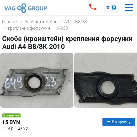
0
Главная
Запчасти
Audi
A4
B8/8K
крепление форсунки
64923
Скоба (кронштейн) крепления форсунки
Audi A4 B8/8K 2010
В наличии
15 BYN
В корзину
~ 5 $
~ 450 ₽