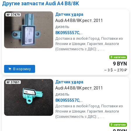
Другие запчасти Audi A4 B8/8K
Датчик удара
№ 37479
Audi A4 B8/8K рест. 2011
дизель
8K0955557C
,
.
Доставка в любой Город. Поставки из
Японии и Швеции. Гарантия. Аналоги
(Совместимость с ДВС): , . . .
В наличии
9 BYN
В корзину
~ 3 $
~ 270 ₽
Датчик удара
№ 37651
Audi A4 B8/8K рест. 2011
дизель
8K0955557C
,
.
Доставка в любой Город. Поставки из
Японии и Швеции. Гарантия. Аналоги
(Совместимость с ДВС): , . . .
В наличии