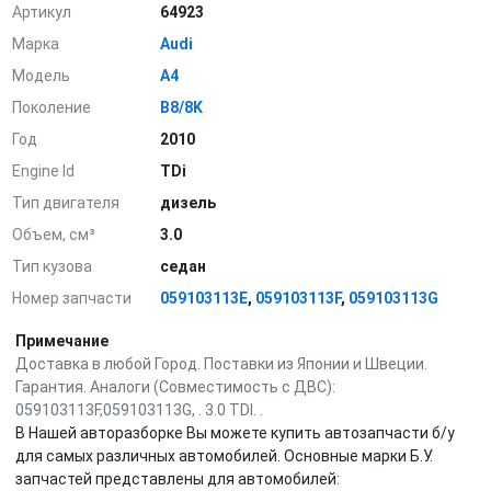
Артикул
64923
Марка
Audi
Модель
A4
Поколение
B8/8K
Год
2010
Engine Id
TDi
Тип двигателя
дизель
Объем, см³
3.0
Тип кузова
седан
Номер запчасти
059103113E
,
059103113F
,
059103113G
Примечание
Доставка в любой Город. Поставки из Японии и Швеции.
Гарантия. Аналоги (Совместимость с ДВС):
059103113F,059103113G, . 3.0 TDI. .
В Нашей авторазборке Вы можете купить автозапчасти б/у
для самых различных автомобилей. Основные марки Б.У.
запчастей представлены для автомобилей: